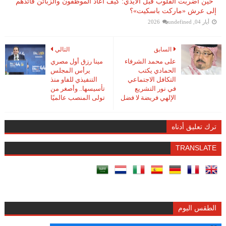
“حين أضربت القلوب قبل الأيدي: كيف أعاد الموظفون والزبائن قائدهم
إلى عرش «ماركت باسكيت»؟
أيار 04, 2026
undefined
السابق
التالي
على محمد الشرفاء
مينا رزق أول مصري
الحمادي يكتب
يرأس المجلس
التكافل الاجتماعي
التنفيذي للفاو منذ
في نور التشريع
تأسيسها.. وأصغر من
الإلهي فريضة لا فضل
تولى المنصب عالميًا
ترك تعليق أدناه
TRANSLATE
الطقس اليوم