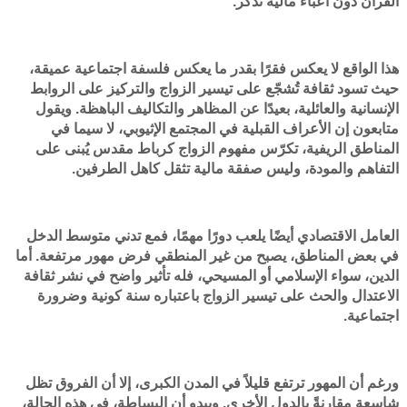
القران دون أعباء مالية تذكر.
هذا الواقع لا يعكس فقرًا بقدر ما يعكس فلسفة اجتماعية عميقة،
حيث تسود ثقافة تُشجّع على تيسير الزواج والتركيز على الروابط
الإنسانية والعائلية، بعيدًا عن المظاهر والتكاليف الباهظة. ويقول
متابعون إن الأعراف القبلية في المجتمع الإثيوبي، لا سيما في
المناطق الريفية، تكرّس مفهوم الزواج كرباط مقدس يُبنى على
التفاهم والمودة، وليس صفقة مالية تثقل كاهل الطرفين.
العامل الاقتصادي أيضًا يلعب دورًا مهمًا، فمع تدني متوسط الدخل
في بعض المناطق، يصبح من غير المنطقي فرض مهور مرتفعة. أما
الدين، سواء الإسلامي أو المسيحي، فله تأثير واضح في نشر ثقافة
الاعتدال والحث على تيسير الزواج باعتباره سنة كونية وضرورة
اجتماعية.
ورغم أن المهور ترتفع قليلاً في المدن الكبرى، إلا أن الفروق تظل
شاسعة مقارنةً بالدول الأخرى. ويبدو أن البساطة، في هذه الحالة،