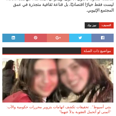
ليست فقط خيارًا اقتصاديًا، بل قناعة ثقافية متجذرة في عمق
المجتمع الإثيوبي.
التصنيف:
نيوز بوك
مواضيع ذات الصلة
بنتي أسيوط”.. تحقيقات تكشف اتهامات بتزوير محررات حكومية والأب:
“أتمنى لو أتحمل العقوبة بدلاً عنهما”