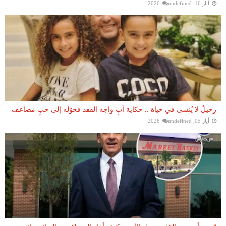
أيار 16, 2026
undefined
رحيلٌ لا يُنسى في حياة .. حكاية أبٍ واجه الفقد فحوّله إلى حبٍ مضاعف
أيار 05, 2026
undefined