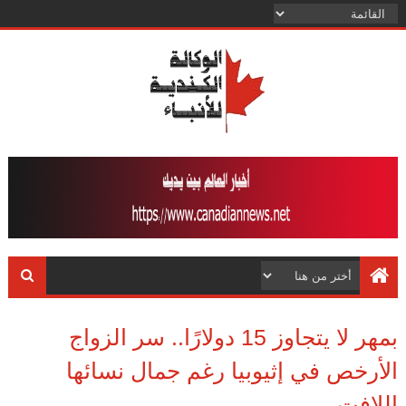
بمهر لا يتجاوز 15 دولارًا.. سر الزواج
الأرخص في إثيوبيا رغم جمال نسائها
اللافت