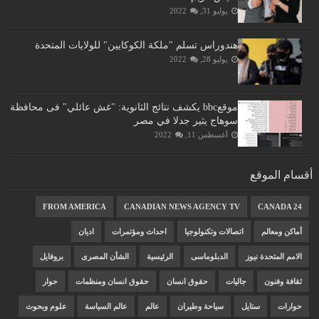
يوليو 31, 2022
هندوراس تسلم "ملكة الكوكايين" للولايات المتحدة
يوليو 28, 2022
موقعbbc يكشف نتائج الثانوية: "غش عائلي" فى محافظة
سوهاج يثير جدلا في مصر
أغسطس 11, 2022
أقسام الموقع
FROM AMERICA
CANADIAN NEWS AGENCY TV
CANADA 24
أماكن ومعالم
اتصالات وتكنولوجيا
احداث ومؤتمرات
اديان
الامم المتحدة نيوز
الدبلوماسى
الرئيسية
الشأن المصرى
بروفايل
ثقافة وفنون
جاليات
حقوق انسان
حقوق انسان ومنظمات
حوار
حوارات
ستايل
سياحة وطيران
عالم
عالم السياسة
علوم وبحوث