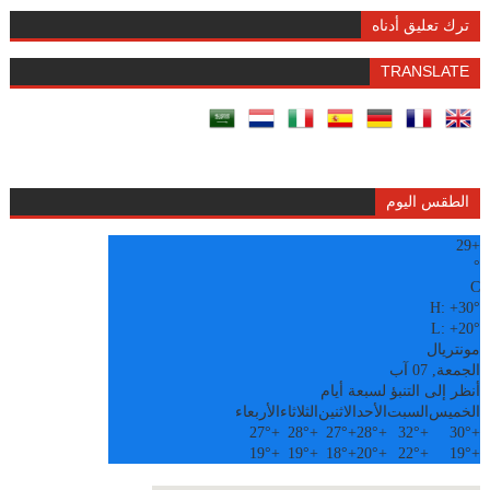
ترك تعليق أدناه
TRANSLATE
الطقس اليوم
29
+
°
C
H:
+
30°
L:
+
20°
مونتريال
الجمعة, 07 آب
أنظر إلى التنبؤ لسبعة أيام
الخميس
السبت
الأحد
الاثنين
الثلاثاء
الأربعاء
27°
+
28°
+
27°
+
28°
+
32°
+
30°
+
19°
+
19°
+
18°
+
20°
+
22°
+
19°
+