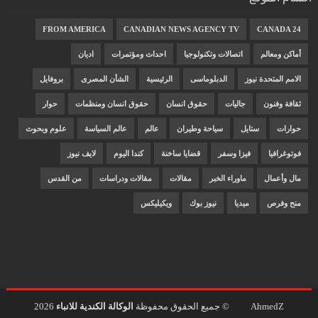
FROM AMERICA
CANADIAN NEWS AGENCY TV
CANADA 24
أماكن ومعالم
اتصالات وتكنولوجيا
احداث ومؤتمرات
اديان
الامم المتحدة نيوز
الدبلوماسى
الرئيسية
الشأن المصرى
بروفايل
ثقافة وفنون
جاليات
حقوق انسان
حقوق انسان ومنظمات
حوار
حوارات
ستايل
سياحة وطيران
عالم
عالم السياسة
علوم وبحوث
فوتوغرافيا
فيزا وسفر
قضايا ساخنة
كندا اليوم
لايف نيوز
مال وأعمال
ماوراء الخبر
مقالات
مقالات ودراسات
من القدس
منح وفرص
ميديا
نيوز بوك
ويكيليكس
AhmedZ
© جميع الحقوق محفوظة
الوكالة الكندية للانباء
2026