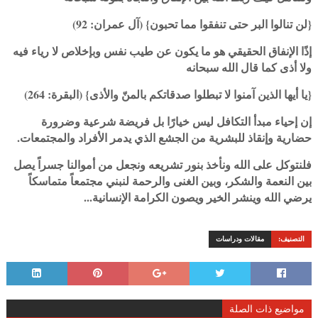
{لن تنالوا البر حتى تنفقوا مما تحبون} (آل عمران: 92)
إذًا الإنفاق الحقيقي هو ما يكون عن طيب نفس وبإخلاص لا رياء فيه
ولا أذى كما قال الله سبحانه
{يا أيها الذين آمنوا لا تبطلوا صدقاتكم بالمنّ والأذى} (البقرة: 264)
إن إحياء مبدأ التكافل ليس خيارًا بل فريضة شرعية وضرورة
حضارية وإنقاذ للبشرية من الجشع الذي يدمر الأفراد والمجتمعات.
فلنتوكل على الله ونأخذ بنور تشريعه ونجعل من أموالنا جسراً يصل
بين النعمة والشكر، وبين الغنى والرحمة لنبني مجتمعاً متماسكاً
يرضي الله وينشر الخير ويصون الكرامة الإنسانية...
التصنيف:
مقالات ودراسات
مواضيع ذات الصلة