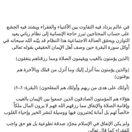
في عالم يزداد فيه التفاوت بين الأغنياء والفقراء ويشتد فيه الجشع
على حساب المحتاجين تبرز حاجة الإنسانية إلى نظام رباني يعيد
التوازن ويحقق العدالة الاجتماعية هذا النظام قد بيّنه الله سبحانه في
أوائل سورة البقرة حين وصف أهل الإيمان الحقيقي بقوله تعالى
{الذين يؤمنون بالغيب ويقيمون الصلاة ومما رزقناهم ينفقون}
{والذين يؤمنون بما أنزل إليك وما أنزل من قبلك وبالآخرة هم
يوقنون}
{أولئك على هدى من ربهم وأولئك هم المفلحون} (البقرة: 3–5)
هؤلاء هم المؤمنون الصادقون الذين جمعوا بين الإيمان بالغيب
وإقامة الصلاة والإنفاق مما رزقهم الله فهم لا يرون المال ملكاً
خالصاً لهم بل أمانة يُختبرون فيها ووسيلة لنشر الخير وإحياء القلوب
ولم يكن الإنفاق في الإسلام مجرّد صدقة تطوعية بل هو حق واجب
للفقراء كما قال تعالى