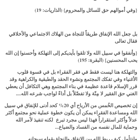
{وفي أموالهم حق للسائل والمحروم} (الذاريات: 19)
بل جعل الله الإنفاق طريقاً للنجاة من الهلاك الاجتماعي والأخلاقي
فقال تعالى
{وأنفقوا في سبيل الله ولا تلقوا بأيديكم إلى التهلكة وأحسنوا إن الله
يحب المحسنين} (البقرة: 195)
والتهلكة هنا ليست فقط في فقر الفقراء بل في قسوة قلوب
الأغنياء وفي تفكك المجتمع ونشوء الحقد والطبقية والكراهية وقد
قرر الإسلام قاعدة عظيمة في بناء المجتمع وهي التكافل أن يعطي
الغني حق الفقير لا مِنّة ولا تفضّلاً بل أداءً لواجب شرعه الله....
إن تخصيص الخُمس من الأرباح أي 20% كحد أدنى للإنفاق في سبيل
الله ومساعدة الفقراء يمكن أن يكون خطوة عملية نحو مجتمع أكثر
عدلاً وأكثر استقراراً فهذا ليس مجرد تبرع لكنه تنفيذ لأمر الله
وحماية للمال نفسه من الفساد والضياع...
ولنتأمل كيف ربط الله بين الإنفاق والنجاة بقوله سبحانه