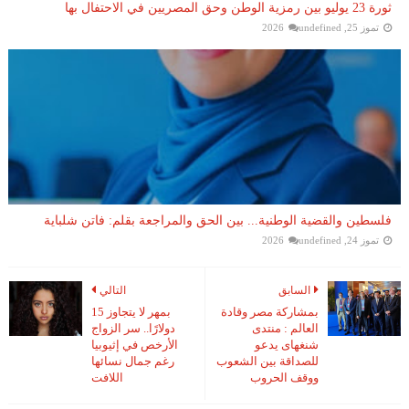
ثورة 23 يوليو بين رمزية الوطن وحق المصريين في الاحتفال بها
تموز 25, 2026
undefined
فلسطين والقضية الوطنية... بين الحق والمراجعة بقلم: فاتن شلباية
تموز 24, 2026
undefined
السابق
التالي
بمشاركة مصر وقادة
بمهر لا يتجاوز 15
العالم : منتدى
دولارًا.. سر الزواج
شنغهاى يدعو
الأرخص في إثيوبيا
للصداقة بين الشعوب
رغم جمال نسائها
ووقف الحروب
اللافت