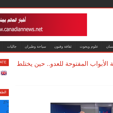
سان
علوم وبحوث
ثقافة وفنون
سياحة وطيران
جاليات
الأبواب المفتوحة للعدو.. حين يختلط
ATE
الطق
27
+
°
C