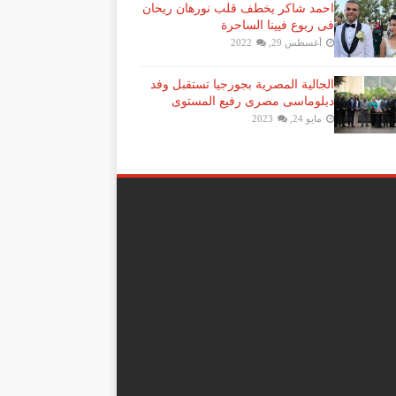
احمد شاكر يخطف قلب نورهان ريحان
فى ربوع فيينا الساحرة
أغسطس 29, 2022
الجالية المصرية بجورجيا تستقبل وفد
دبلوماسى مصرى رفيع المستوى
مايو 24, 2023