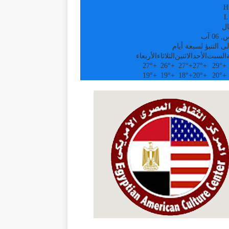
H
L
ال
0 آب
ى التنبؤ لسبعة أيام
السبت
الأحد
الاثنين
الثلاثاء
الأربعاء
27°
+
26°
+
27°
+
27°
+
29°
+
19°
+
19°
+
18°
+
20°
+
20°
+