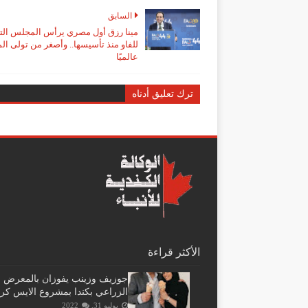
السابق
مينا رزق أول مصري يرأس المجلس الت
للفاو منذ تأسيسها.. وأصغر من تولى ا
عالميًا
ترك تعليق أدناه
الأكثر قراءة
جوزيف وزينب يفوزان بالمعرض
الزراعي بكندا بمشروع الايس كر
يوليو 31, 2022