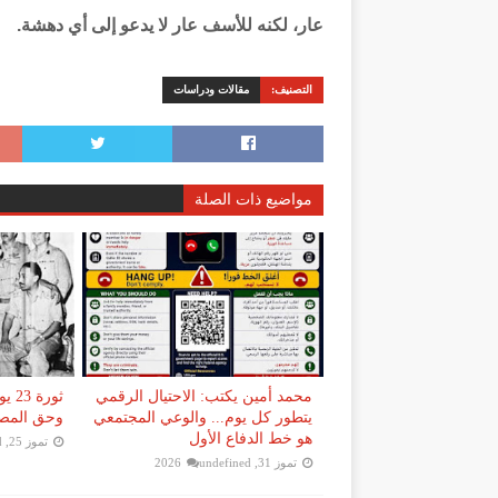
عار، لكنه للأسف عار لا يدعو إلى أي دهشة.
التصنيف:
مقالات ودراسات
مواضيع ذات الصلة
محمد أمين يكتب: الاحتيال الرقمي
ثورة
يتطور كل يوم... والوعي المجتمعي
وحق المصر
هو خط الدفاع الأول
تموز 25, 2026
d
تموز 31, 2026
undefined