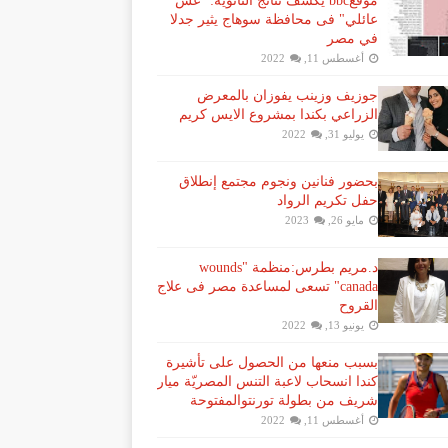
موقعbbc يكشف نتائج الثانوية: "غش
عائلي" فى محافظة سوهاج يثير جدلا
في مصر
أغسطس 11, 2022
جوزيف وزينب يفوزان بالمعرض
الزراعي بكندا بمشروع الايس كريم
يوليو 31, 2022
بحضور فنانين ونجوم مجتمع إنطلاق
حفل تكريم الرواد
مايو 26, 2023
د.مريم بطرس:منظمة "wounds
canada" تسعى لمساعدة مصر فى علاج
القروح
يونيو 13, 2022
بسبب منعها من الحصول على تأشيرة
كندا انسحاب لاعبة ​التنس​ المصريّة ​ميار
شريف​ من بطولة ​تورنتو​المفتوحة
أغسطس 11, 2022