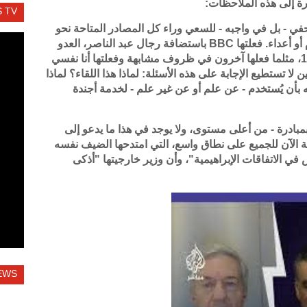
ارة إلى هذه الملاحظات:
 TV
في - بل في واجبه - للسعي وراء كل المصادر المتاحة نحو
الحقيقة، بمن في ذلك من يتصادف أنهم خصوم أو أعداء. فعلتها BBC باستضافة رجال عبد الناصر، العدو
اللدود لبلادهم في أوج أزمة السويس عام 1956، مثلما فعلها آخرون في ظروف مشابهة وفعلتها أنا نفسي
 تستطيع الإجابة على هذه الأسئلة: لماذا هذا اللقاء؟ لماذا
أن يُستخدم - عن علم أو عن غير علم - لخدمة أجندة
كن بمبادرة - من أعلى مستوى، ولا يوجد في هذا ما يدعو إلى
 الآن للجميع على نطاق واسع، التي امتدحها الضيف نفسه
 في الاتفاقات الإبراهيمية"، وأن وزير خارجيتها "أذكى
EWS