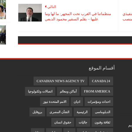
التالي
نفيذي
منظماتنا في الغرب تحت المجهر: ما لها وما
لمنصب
عليها – بقلم السفير محمود الدبعي
أقسام الموقع
CANADIAN NEWS AGENCY TV
CANADA 24
FROM AMERICA
أماكن ومعالم
اتصالات وتكنولوجيا
احداث ومؤتمرات
اديان
الامم المتحدة نيوز
الدبلوماسى
الرئيسية
الشأن المصرى
بروفايل
ثقافة وفنون
جاليات
حقوق انسان
يم