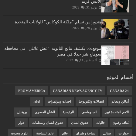
الايس كريم
يوليو 31, 2022
هندوراس تسلم "ملكة الكوكايين" للولايات المتحدة
يوليو 28, 2022
موقعbbc يكشف نتائج الثانوية: "غش عائلي" فى محافظة
سوهاج يثير جدلا في مصر
أغسطس 11, 2022
أقسام الموقع
FROM AMERICA
CANADIAN NEWS AGENCY TV
CANADA 24
أماكن ومعالم
اتصالات وتكنولوجيا
احداث ومؤتمرات
اديان
الامم المتحدة نيوز
الدبلوماسى
الرئيسية
الشأن المصرى
بروفايل
ثقافة وفنون
جاليات
حقوق انسان
حقوق انسان ومنظمات
حوار
حوارات
ستايل
سياحة وطيران
عالم
عالم السياسة
علوم وبحوث