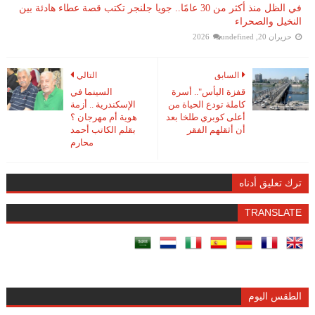
في الظل منذ أكثر من 30 عامًا.. جويا جلنجر تكتب قصة عطاء هادئة بين
النخيل والصحراء
حزيران 20, 2026
undefined
السابق
التالي
قفزة اليأس".. أسرة
السينما في
كاملة تودع الحياة من
الإسكندرية .. أزمة
أعلى كوبري طلخا بعد
هوية أم مهرجان ؟
أن أثقلهم الفقر
بقلم الكاتب أحمد
محارم
ترك تعليق أدناه
TRANSLATE
الطقس اليوم