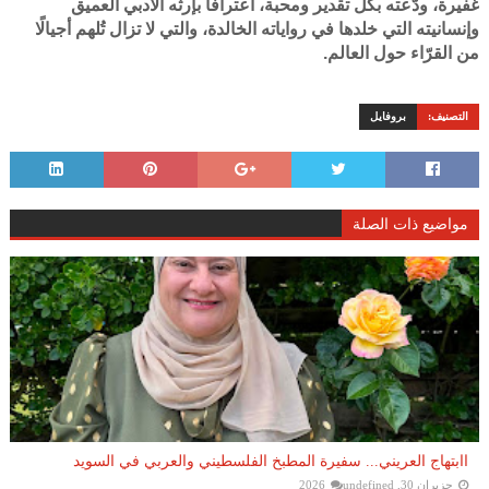
غفيرة، ودّعته بكل تقدير ومحبة، اعترافًا بإرثه الأدبي العميق
وإنسانيته التي خلدها في رواياته الخالدة، والتي لا تزال تُلهم أجيالًا
من القرّاء حول العالم.
التصنيف:
بروفايل
مواضيع ذات الصلة
اابتهاج العريني... سفيرة المطبخ الفلسطيني والعربي في السويد
حزيران 30, 2026
undefined