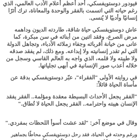
فيودور دوستويفسكي، أحد أعظم أعلام الأدب العالمي، الذي
رغم حياته التي اتسمت بالفقر والوحدة والمعاناة، ترك أثرًا
إنسانيًا وأدبيًا لا يُنسى.
عاش دوستويفسكي حياة شاقة، طاردته الديون وداهمه
مرض الصرع، وفقد اثنين من أبنائه في سن مبكرة، كما
عانى من خيانة أقربائه وجفاء زملائه الأدباء، وتجاهل الدولة
التي لم تقدر إنسانيته ولا إبداعه. ومع ذلك، لم يفقد صدقه
ولا طيبته ولا قلمه، الذي واجه به العالم القاسي وسجل من
خلاله أعذب صور الإنسانية في أبهى تجلياتها.
في روايته الأولى "الفقراء"، عبّر دوستويفسكي بدقة عن
مأساة الحياة قائلاً:
"الفقر يجعل الأحداث البسيطة معقدة ومؤلمة.. الفقر يفقد
الإنسان هيبته واحترامه.. الفقر يجعل الحياة لا تُطاق."
وقال في موضع آخر: "لقد عشت أسوأ اللحظات بمفردي."
ورغم وحدته في الحياة، فقد رحل دوستويفسكي محاطًا بجماهير