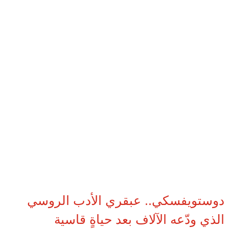
دوستويفسكي.. عبقري الأدب الروسي
الذي ودّعه الآلاف بعد حياةٍ قاسية