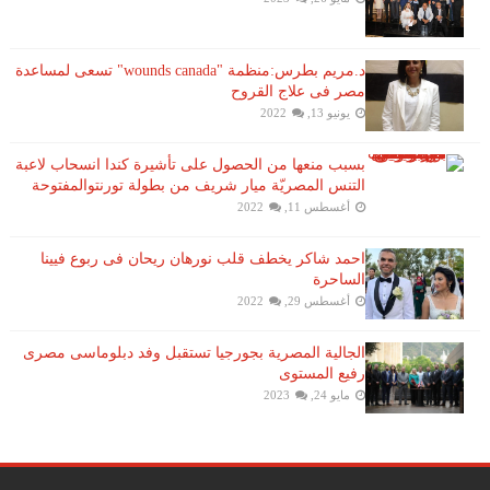
د.مريم بطرس:منظمة "wounds canada" تسعى لمساعدة
مصر فى علاج القروح
يونيو 13, 2022
بسبب منعها من الحصول على تأشيرة كندا انسحاب لاعبة ​
التنس​ المصريّة ​ميار شريف​ من بطولة ​تورنتو​المفتوحة
أغسطس 11, 2022
احمد شاكر يخطف قلب نورهان ريحان فى ربوع فيينا
الساحرة
أغسطس 29, 2022
الجالية المصرية بجورجيا تستقبل وفد دبلوماسى مصرى
رفيع المستوى
مايو 24, 2023