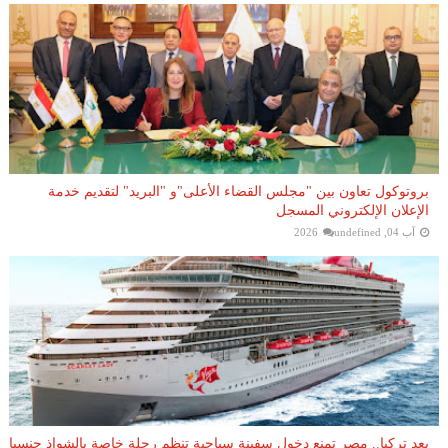
بروتوكول تعاون بين "مجلس القضاء الأعلى"و "البريد" لتقديم خدمة
الإعلان الإلكتروني المسجل
آب 04, 2026
undefined
بعد تركيا.. مصر تمنع دخول سفينة سياحية تنظم رحلة خاصة بالشواذ جنسيا