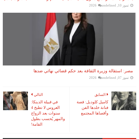
تموز 10, 2026
undefined
مصر: استقالة وزيرة الثقافة بعد حكم قضائي نهائي ضدها
تموز 07, 2026
undefined
السابق
التالي
كاميل كلوديل: قصة
في قبيلة الدينكا:
فنانة خلدها الفن
العروس لا تطبخ 4
وأقصاها المجتمع
سنوات بعد الزواج
والمهر يُحسب بطول
القامة!