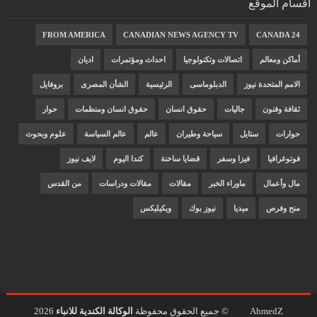
أقسام الموقع
FROM AMERICA
CANADIAN NEWS AGENCY TV
CANADA 24
أماكن ومعالم
اتصالات وتكنولوجيا
احداث ومؤتمرات
اديان
الامم المتحدة نيوز
الدبلوماسى
الرئيسية
الشأن المصرى
بروفايل
ثقافة وفنون
جاليات
حقوق انسان
حقوق انسان ومنظمات
حوار
حوارات
ستايل
سياحة وطيران
عالم
عالم السياسة
علوم وبحوث
فوتوغرافيا
فيزا وسفر
قضايا ساخنة
كندا اليوم
لايف نيوز
مال وأعمال
ماوراء الخبر
مقالات
مقالات ودراسات
من القدس
منح وفرص
ميديا
نيوز بوك
ويكيليكس
AhmedZ
© جميع الحقوق محفوظة
الوكالة الكندية للانباء
2026