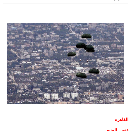
القاهره
فتحي الضبع