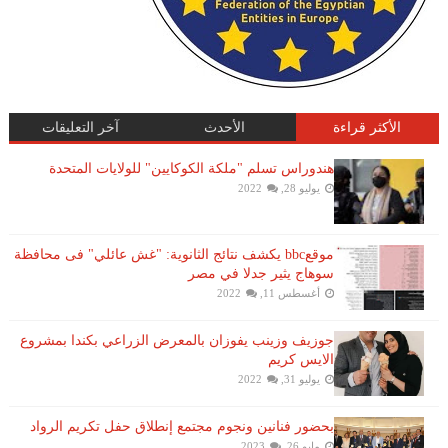
الأكثر قراءة
الأحدث
آخر التعليقات
هندوراس تسلم "ملكة الكوكايين" للولايات المتحدة
يوليو 28, 2022
موقعbbc يكشف نتائج الثانوية: "غش عائلي" فى محافظة
سوهاج يثير جدلا في مصر
أغسطس 11, 2022
جوزيف وزينب يفوزان بالمعرض الزراعي بكندا بمشروع
الايس كريم
يوليو 31, 2022
بحضور فنانين ونجوم مجتمع إنطلاق حفل تكريم الرواد
مايو 26, 2023