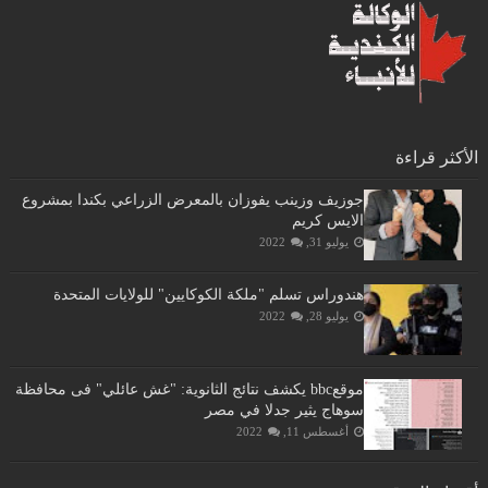
الأكثر قراءة
جوزيف وزينب يفوزان بالمعرض الزراعي بكندا بمشروع
الايس كريم
يوليو 31, 2022
هندوراس تسلم "ملكة الكوكايين" للولايات المتحدة
يوليو 28, 2022
موقعbbc يكشف نتائج الثانوية: "غش عائلي" فى محافظة
سوهاج يثير جدلا في مصر
أغسطس 11, 2022