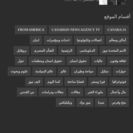
أقسام الموقع
FROM AMERICA
CANADIAN NEWS AGENCY TV
CANADA 24
أماكن ومعالم
اتصالات وتكنولوجيا
احداث ومؤتمرات
اديان
الامم المتحدة نيوز
الدبلوماسى
الرئيسية
الشأن المصرى
بروفايل
ثقافة وفنون
جاليات
حقوق انسان
حقوق انسان ومنظمات
حوار
حوارات
ستايل
سياحة وطيران
عالم
عالم السياسة
علوم وبحوث
فوتوغرافيا
فيزا وسفر
قضايا ساخنة
كندا اليوم
لايف نيوز
مال وأعمال
ماوراء الخبر
مقالات
مقالات ودراسات
من القدس
منح وفرص
ميديا
نيوز بوك
ويكيليكس