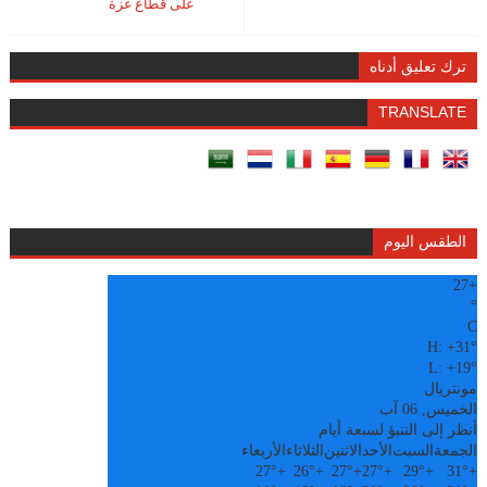
على قطاع غزة
ترك تعليق أدناه
TRANSLATE
الطقس اليوم
27
+
°
C
H:
+
31°
L:
+
19°
مونتريال
الخميس, 06 آب
أنظر إلى التنبؤ لسبعة أيام
الجمعة
السبت
الأحد
الاثنين
الثلاثاء
الأربعاء
27°
+
26°
+
27°
+
27°
+
29°
+
31°
+