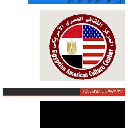
19°
+
19°
+
18°
+
20°
+
20°
+
21°
+
CANADIAN NEWS TV