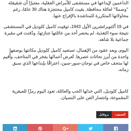
الداعمين لإيداعها في مستشفى للأمراض العقلية، معتبرًا أن شقيقتَه
"وصمةً" لعائلة محافظة. بقيت كاميل محتجزة هناك 30 عامًا، رغم
محاولاتها المتكررة للمناشدة بالإفراج عنها.
في 19 أكتوبر/تشرين الأول 1943، توفيت كاميل كلوديل في المستشفى
نتيجة سوء التغذية. لم يحضر أحد من عائلتها جنازتها، ودُفنت في مقبرة
جماعية بلا شاهد.
اليوم، وبعد عقود من الإهمال، تستعيد كاميل كلوديل مكانتها بوصفها
واحدة من أبرز نحاتات عصرها. تُعرض أعمالها بفخر في المتاحف، وأُقيم
لها متحف خاص في نوجان-سور-سين، اعترافًا بإبداعها الذي سبق
زمانه.
كاميل كلوديل، التي خذلها الحب والعائلة، تعود اليوم رمزًا للعبقرية
المقموعة، وانتصار الفن على النسيان.
التصنيف:
بروفايل