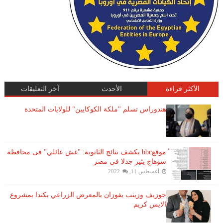
الأكثر قراءة
الأحدث
آخر التعليقات
هندوراس تسلم "ملكة الكوكايين" للولايات المتحدة
موقعbbc يكشف نتائج الثانوية: "غش عائلي" فى محافظة
سوهاج يثير جدلا في مصر
أغسطس 11, 2022
جوزيف وزينب يفوزان بالمعرض الزراعي بكندا بمشروع
الايس كريم