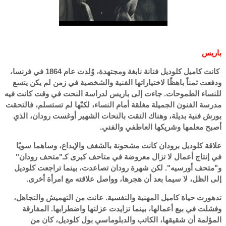
باريس
كانت كاميل كلوديل فنانة نابغة ومجتهدة، وُلدت عام 1864 في فرنسا،
ودفعت ثمناً باهظًا لاختياراتها الفنية والشخصية في زمن لم يكن يتسع
للنساء الطموحات. جاءت إلى باريس لدراسة النحت في وقت كانت فيه
مدرسة الفنون الجميلة مغلقة أمام النساء، لكنّها لم تستسلم، فالتحقت
بورش فنية بديلة، وهناك التقت بالنحات الشهير أوغست رودان، الذي
أصبح معلمها وشريكها العاطفي والفني.
علاقة كلوديل برودان كانت مشحونة بالشغف والإبداع، وساهما سويًا
في إنتاج أعمال لا تزال معروضة في متاحف كبرى كـ"متحف رودان"
و"متحف أورسيه". لكن شهرة رودان تصاعدت، بينما تراجعت كلوديل
إلى الظل، لا سيما بعد أن هجرها، وواصل علاقته مع امرأة أخرى.
تدهورت حياة كاميل المهنية والنفسية. عانت من التهميش والتجاهل،
وفشلت في بيع أعمالها، بينما تزايدت عزلتها واضطرابها. المفارقة
المؤلمة أن شقيقها، الكاتب والدبلوماسي بول كلوديل، كان من