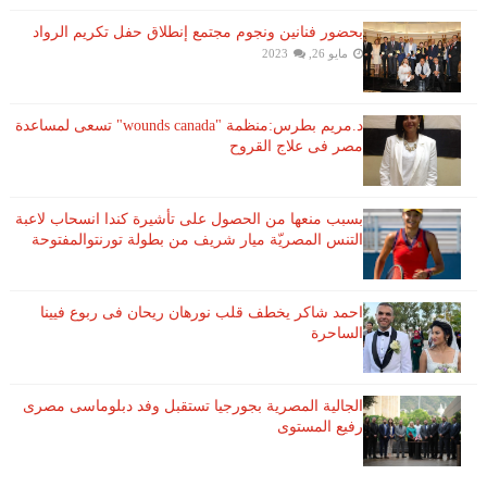
بحضور فنانين ونجوم مجتمع إنطلاق حفل تكريم الرواد
مايو 26, 2023
د.مريم بطرس:منظمة "wounds canada" تسعى لمساعدة
مصر فى علاج القروح
بسبب منعها من الحصول على تأشيرة كندا انسحاب لاعبة ​
التنس​ المصريّة ​ميار شريف​ من بطولة ​تورنتو​المفتوحة
احمد شاكر يخطف قلب نورهان ريحان فى ربوع فيينا
الساحرة
الجالية المصرية بجورجيا تستقبل وفد دبلوماسى مصرى
رفيع المستوى