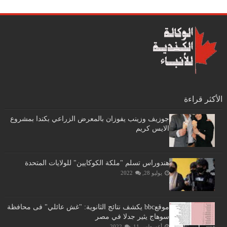
الأكثر قراءة
جوزيف وزينب يفوزان بالمعرض الزراعي بكندا بمشروع
الايس كريم
هندوراس تسلم "ملكة الكوكايين" للولايات المتحدة
يوليو 28, 2022
موقعbbc يكشف نتائج الثانوية: "غش عائلي" فى محافظة
سوهاج يثير جدلا في مصر
أغسطس 11, 2022