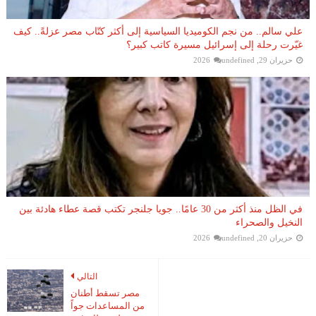
علي سالم.. من نجم الكوميديا السياسية إلى أكثر كتّاب مصر عزلةً.. كيف
غيّرت رحلة إلى إسرائيل مسيرة كاتب كبير؟
حزيران 29, 2026
undefined
في الظل منذ أكثر من 30 عامًا.. جويا جلنجر تكتب قصة عطاء هادئة بين
النخيل والصحراء
حزيران 20, 2026
undefined
التالي
مصر تسقط أطنان
من المساعدات جواً