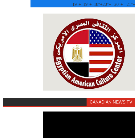
19°
+
19°
+
18°
+
20°
+
20°
+
21°
+
CANADIAN NEWS TV