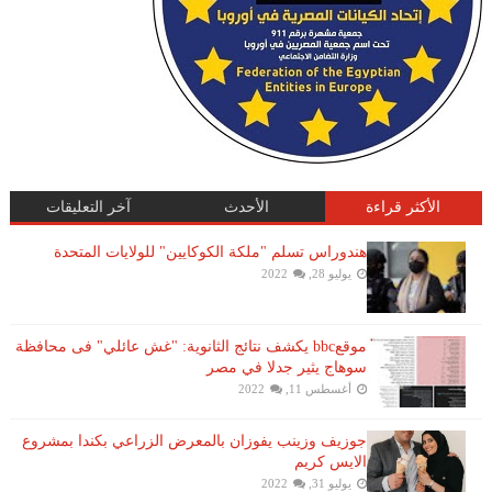
الأكثر قراءة
الأحدث
آخر التعليقات
هندوراس تسلم "ملكة الكوكايين" للولايات المتحدة
يوليو 28, 2022
موقعbbc يكشف نتائج الثانوية: "غش عائلي" فى محافظة
سوهاج يثير جدلا في مصر
أغسطس 11, 2022
جوزيف وزينب يفوزان بالمعرض الزراعي بكندا بمشروع
الايس كريم
يوليو 31, 2022