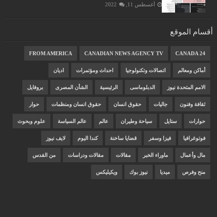
أغسطس 11, 2022
أقسام الموقع
FROM AMERICA
CANADIAN NEWS AGENCY TV
CANADA 24
أماكن ومعالم
اتصالات وتكنولوجيا
احداث ومؤتمرات
اديان
الامم المتحدة نيوز
الدبلوماسى
الرئيسية
الشأن المصرى
بروفايل
ثقافة وفنون
جاليات
حقوق انسان
حقوق انسان ومنظمات
حوار
حوارات
ستايل
سياحة وطيران
عالم
عالم السياسة
علوم وبحوث
فوتوغرافيا
فيزا وسفر
قضايا ساخنة
كندا اليوم
لايف نيوز
مال وأعمال
ماوراء الخبر
مقالات
مقالات ودراسات
من القدس
منح وفرص
ميديا
نيوز بوك
ويكيليكس