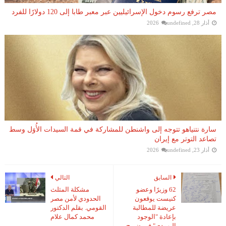
مصر ترفع رسوم دخول الإسرائيليين عبر معبر طابا إلى 120 دولارًا للفرد
أذار 28, 2026
undefined
سارة نتنياهو تتوجه إلى واشنطن للمشاركة في قمة السيدات الأُوَل وسط
تصاعد التوتر مع إيران
أذار 23, 2026
undefined
السابق
التالي
62 وزيرًا وعضو
مشكلة المثلث
كنيست يوقعون
الحدودي لأمن مصر
عريضة للمطالبة
القومي. بقلم الدكتور
بإعادة "الوجود
محمد كمال علام
اليهودي" في ضريح