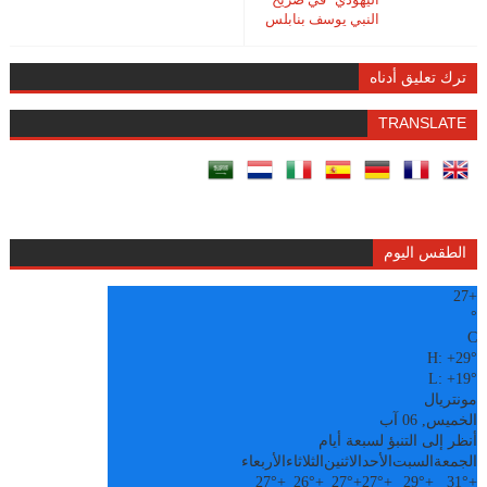
النبي يوسف بنابلس
ترك تعليق أدناه
TRANSLATE
الطقس اليوم
27
+
°
C
H:
+
29°
L:
+
19°
مونتريال
الخميس, 06 آب
أنظر إلى التنبؤ لسبعة أيام
الجمعة
السبت
الأحد
الاثنين
الثلاثاء
الأربعاء
27°
+
26°
+
27°
+
27°
+
29°
+
31°
+