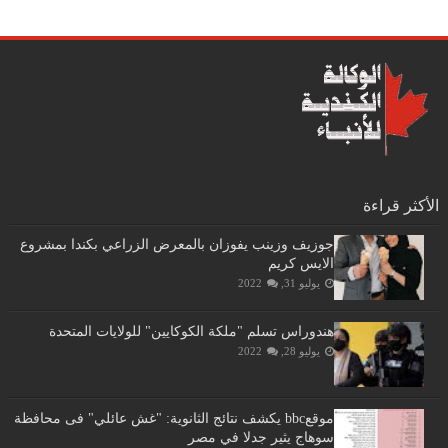
الأكثر قراءة
جوزيف وزينب يفوزان بالمعرض الزراعي بكندا بمشروع
الايس كريم
يوليو 31, 2022
هندوراس تسلم "ملكة الكوكايين" للولايات المتحدة
يوليو 28, 2022
موقعbbc يكشف نتائج الثانوية: "غش عائلي" فى محافظة
سوهاج يثير جدلا في مصر