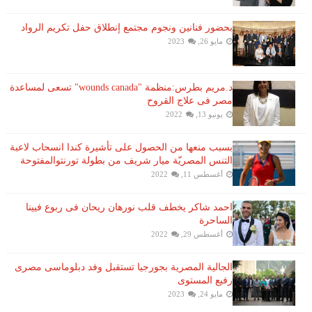
بحضور فنانين ونجوم مجتمع إنطلاق حفل تكريم الرواد
مايو 26, 2023
د.مريم بطرس:منظمة "wounds canada" تسعى لمساعدة
مصر فى علاج القروح
يونيو 13, 2022
بسبب منعها من الحصول على تأشيرة كندا انسحاب لاعبة ​
التنس​ المصريّة ​ميار شريف​ من بطولة ​تورنتو​المفتوحة
أغسطس 11, 2022
احمد شاكر يخطف قلب نورهان ريحان فى ربوع فيينا
الساحرة
أغسطس 29, 2022
الجالية المصرية بجورجيا تستقبل وفد دبلوماسى مصرى
رفيع المستوى
مايو 24, 2023