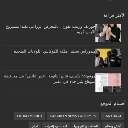
الأكثر قراءة
جوزيف وزينب يفوزان بالمعرض الزراعي بكندا بمشروع
الايس كريم
هندوراس تسلم "ملكة الكوكايين" للولايات المتحدة
موقعbbc يكشف نتائج الثانوية: "غش عائلي" فى محافظة
سوهاج يثير جدلا في مصر
أقسام الموقع
FROM AMERICA
CANADIAN NEWS AGENCY TV
CANADA 24
أماكن ومعالم
اتصالات وتكنولوجيا
احداث ومؤتمرات
اديان