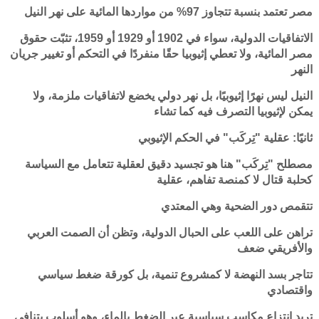
مصر تعتمد بنسبة تتجاوز 97% من مواردها المائية على نهر النيل
الاتفاقيات الدولية، سواء في 1902 أو 1929 أو 1959، تثبّت حقوق
مصر المائية، ولا تعطي إثيوبيا حقًا منفردًا في التحكم أو تغيير جريان
النهر
النيل ليس نهرًا إثيوبيًا، بل نهر دولي يخضع لاتفاقيات ملزمة، ولا
يمكن لإثيوبيا التصرف فيه كما تشاء
ثانيًا: عقلية "تِركَب" في الحكم الإثيوبي
مصطلح "تِركَب" هنا هو تجسيد دقيق لعقلية تتعامل مع السياسة
كحلبة قتال لا كمنصة تفاهم، عقلية
تتقمص دور الضحية وهي المعتدي
تراهن على اللعب على الحبال الدولية، وتظن أن الصمت العربي
والأفريقي ضعف
تتاجر بسد النهضة لا كمشروع تنمية، بل كورقة ضغط سياسي
واقتصادي
تريد انتزاع مكاسب سياسية عبر الضغط بالماء، وهو أسلوب يتنافى