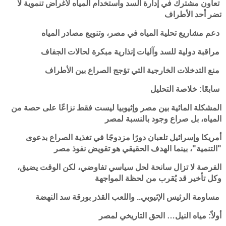
تعاون مشترك في إدارة السد واستخدام المياه لأغراض تنموية لا
تضر أحد الأطراف
دعم مشاريع تحلية المياه في مصر، وتنويع مصادر المياه
مراقبة دولية للسد وآليات إنذارية مبكرة لحالات الجفاف
منع التدخلات الخارجية التي تؤجج الصراع بين الأطراف
سابعًا: خلاصة التحليل
المشكلة المائية بين مصر وإثيوبيا ليست فقط نزاعًا على حصة من
المياه، بل صراع وجود بالنسبة لمصر
أمريكا وإسرائيل تلعبان دورًا مزدوجًا في تغذية الصراع بدعوى
"التنمية"، بينما الهدف الحقيقي هو تقويض نفوذ مصر
الفرصة لا تزال سانحة لحل سياسي تفاوضي، لكن الوقت يضيق،
وكل تأخير قد يُقرب من لحظة المواجهة
مساومة الرئيس الإثيوبي.. واللعب القذر بورقة سد النهضة
أولاً: مياه النيل… الحق التاريخي لمصر