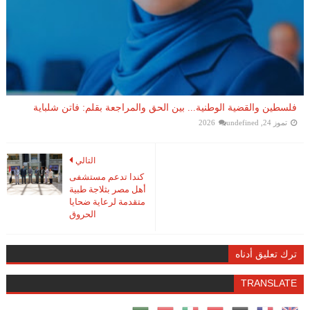
فلسطين والقضية الوطنية... بين الحق والمراجعة بقلم: فاتن شلباية
تموز 24, 2026
undefined
التالي
كندا تدعم مستشفى
أهل مصر بثلاجة طبية
متقدمة لرعاية ضحايا
الحروق
ترك تعليق أدناه
TRANSLATE