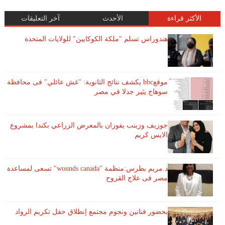
الأكثر قراءة
الأحدث
آخر التعليقات
هندوراس تسلم "ملكة الكوكايين" للولايات المتحدة
موقعbbc يكشف نتائج الثانوية: "غش عائلي" فى محافظة
سوهاج يثير جدلا في مصر
جوزيف وزينب يفوزان بالمعرض الزراعي بكندا بمشروع
الايس كريم
د.مريم بطرس:منظمة "wounds canada" تسعى لمساعدة
مصر فى علاج القروح
بحضور فنانين ونجوم مجتمع إنطلاق حفل تكريم الرواد