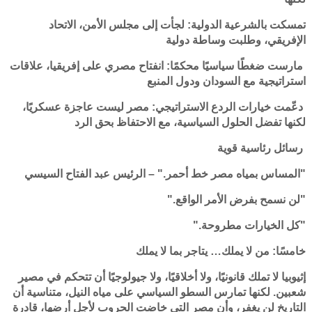
تمسكت بالشرعية الدولية: لجأت إلى مجلس الأمن، الاتحاد
الإفريقي، وطلبت وساطة دولية
مارست ضغطًا سياسيًا محكمًا: انفتاح مصري على إفريقيا، علاقات
استراتيجية مع السودان ودول المنبع
دعّمت خيارات الردع الاستراتيجي: مصر ليست عاجزة عسكريًا،
لكنها تفضل الحلول السياسية، مع الاحتفاظ بحق الرد
رسائل رئاسية قوية
"المساس بمياه مصر خط أحمر." – الرئيس عبد الفتاح السيسي
"لن نسمح بفرض الأمر الواقع."
"كل الخيارات مطروحة."
خامسًا: من لا يملك… يتاجر بما لا يملك
إثيوبيا لا تملك قانونيًا، ولا أخلاقيًا، ولا جيولوجيًا أن تتحكم في مصير
شعبين. لكنها تمارس السطو السياسي على مياه النيل، متناسية أن
التاريخ لن يغفر، وأن مصر التي خاضت الحروب لأجل أرضها، قادرة