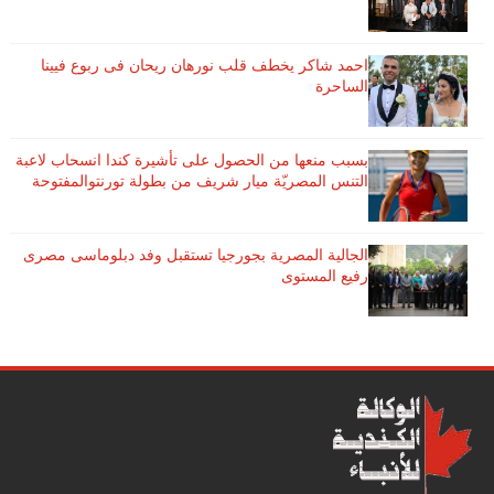
احمد شاكر يخطف قلب نورهان ريحان فى ربوع فيينا
الساحرة
بسبب منعها من الحصول على تأشيرة كندا انسحاب لاعبة ​
التنس​ المصريّة ​ميار شريف​ من بطولة ​تورنتو​المفتوحة
الجالية المصرية بجورجيا تستقبل وفد دبلوماسى مصرى
رفيع المستوى