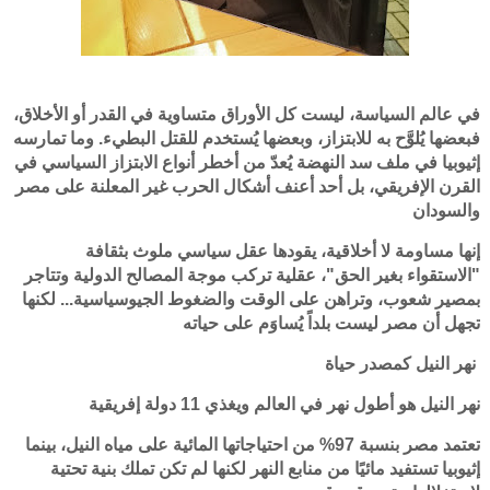
في عالم السياسة، ليست كل الأوراق متساوية في القدر أو الأخلاق،
فبعضها يُلوَّح به للابتزاز، وبعضها يُستخدم للقتل البطيء. وما تمارسه
إثيوبيا في ملف سد النهضة يُعدّ من أخطر أنواع الابتزاز السياسي في
القرن الإفريقي، بل أحد أعنف أشكال الحرب غير المعلنة على مصر
والسودان
إنها مساومة لا أخلاقية، يقودها عقل سياسي ملوث بثقافة
"الاستقواء بغير الحق"، عقلية تركب موجة المصالح الدولية وتتاجر
بمصير شعوب، وتراهن على الوقت والضغوط الجيوسياسية... لكنها
تجهل أن مصر ليست بلداً يُساوَم على حياته
نهر النيل كمصدر حياة
نهر النيل هو أطول نهر في العالم ويغذي 11 دولة إفريقية
تعتمد مصر بنسبة 97% من احتياجاتها المائية على مياه النيل، بينما
إثيوبيا تستفيد مائيًا من منابع النهر لكنها لم تكن تملك بنية تحتية