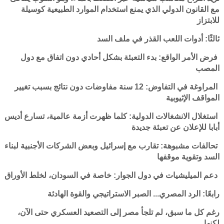
مع القانون الدولي الذي يمنع استخدام الموارد الطبيعية كوسيلة
للابتزاز
ثالثًا: أدوات اللعب القذر في ملف السد
فرض الأمر الواقع: بدء التعبئة بشكل أحادي دون اتفاق مع دول
المصب
المراوغة في التفاوض: 12 سنة مفاوضات دون نتائج بسبب تغيير
المواقف الإثيوبية
استغلال الانشغالات الدولية: كلما ظهرت أزمة عالمية، تسارع أديس
أبابا للإعلان عن تعبئة جديدة
تحالفات مشبوهة: تقارب مع إسرائيل وبعض الشركات الأجنبية لبناء
السد وتقوية موقفها
دعم الميليشيات في دول الجوار: خاصة في السودان، لخلط الأوراق
رابعًا: الرد المصري... الصبر الاستراتيجي والقوة الهادئة
رغم كل ما سبق، لم تلجأ مصر إلى التصعيد العسكري حتى الآن،
لكنها