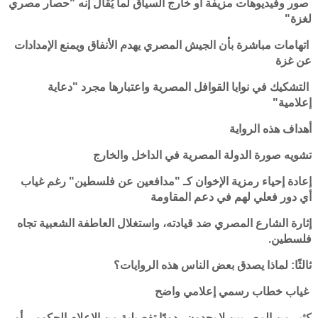
صور وفيديوهات مزيفة أو خارج السياق لما يُقال إنه "حصار مصري
لغزة"
اتهامات مباشرة بأن الجيش المصري يهدم الأنفاق ويمنع الإمدادات
عن غزة
التشكيك في نوايا القوافل المصرية واعتبارها مجرد "دعاية
إعلامية"
أهداف هذه الرواية
تشويه صورة الدولة المصرية في الداخل والخارج
إعادة إحياء رمزية الإخوان كـ "مدافعين عن فلسطين" رغم غياب
أي دور فعلي لهم في دعم المقاومة
إثارة الشارع المصري ضد قيادته، واستغلال العاطفة الشعبية تجاه
فلسطين.
ثالثًا: لماذا يصدق بعض الناس هذه الروايات؟
غياب خطاب رسمي إعلامي واضح
كثير من المصريين لا يجدون ردودًا تفصيلية من الإعلام الحكومي أو