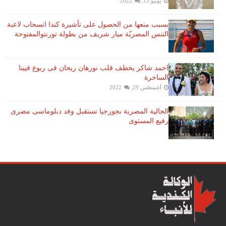
يونيو 13, 2022
بسبب منعها من الحصول على تأشيرة كندا انسحاب لاعبة ​
التنس​ المصريّة ​ميار شريف​ من بطولة ​تورنتو​المفتوحة
احمد شاكر يخطف قلب نورهان ريحان فى ربوع فيينا
الساحرة
أغسطس 29, 2022
الجالية المصرية بجورجيا تستقبل وفد دبلوماسى مصرى
رفيع المستوى