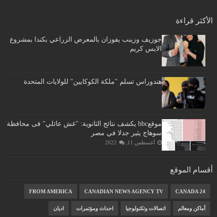
الأكثر قراءة
جوزيف وزينب يفوزان بالمعرض الزراعي بكندا بمشروع
الايس كريم
هندوراس تسلم "ملكة الكوكايين" للولايات المتحدة
موقعbbc يكشف نتائج الثانوية: "غش عائلي" فى محافظة
سوهاج يثير جدلا في مصر
أغسطس 11, 2022
أقسام الموقع
FROM AMERICA
CANADIAN NEWS AGENCY TV
CANADA 24
أماكن ومعالم
اتصالات وتكنولوجيا
احداث ومؤتمرات
اديان