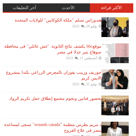
الأكثر قراءة
الأحدث
آخر التعليقات
هندوراس تسلم "ملكة الكوكايين" للولايات المتحدة
يوليو 28, 2022
موقعbbc يكشف نتائج الثانوية: "غش عائلي" فى محافظة
سوهاج يثير جدلا في مصر
أغسطس 11, 2022
جوزيف وزينب يفوزان بالمعرض الزراعي بكندا بمشروع
الايس كريم
يوليو 31, 2022
بحضور فنانين ونجوم مجتمع إنطلاق حفل تكريم الرواد
د.مريم بطرس:منظمة "wounds canada" تسعى لمساعدة
مصر فى علاج القروح