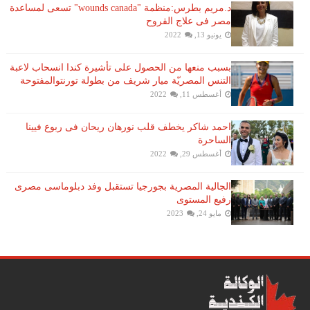
د.مريم بطرس:منظمة "wounds canada" تسعى لمساعدة
مصر فى علاج القروح
يونيو 13, 2022
بسبب منعها من الحصول على تأشيرة كندا انسحاب لاعبة ​
التنس​ المصريّة ​ميار شريف​ من بطولة ​تورنتو​المفتوحة
أغسطس 11, 2022
احمد شاكر يخطف قلب نورهان ريحان فى ربوع فيينا
الساحرة
أغسطس 29, 2022
الجالية المصرية بجورجيا تستقبل وفد دبلوماسى مصرى
رفيع المستوى
مايو 24, 2023