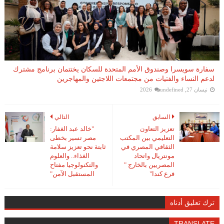
سفارة سويسرا وصندوق الأمم المتحدة للسكان يختتمان برنامج مشترك
لدعم النساء والفتيات من مجتمعات اللاجئين والمهاجرين
نيسان 27, 2026
undefined
السابق
التالي
تعزيز التعاون
"خالد عبد الغفار:
التعليمي بين المكتب
مصر تسير بخطى
الثقافي المصري في
ثابتة نحو تعزيز سلامة
مونتريال واتحاد
الغذاء.. والعلوم
المصريين بالخارج "
والتكنولوجيا مفتاح
فرع كندا"
المستقبل الآمن"
ترك تعليق أدناه
TRANSLATE