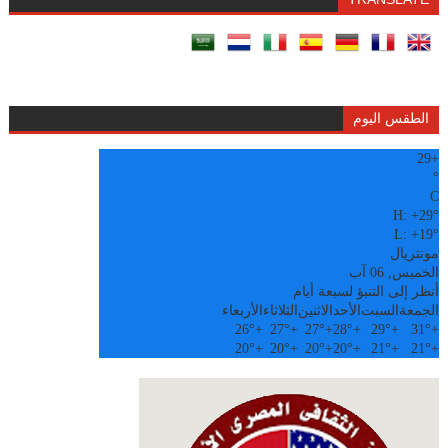
الطقس اليوم
29
+
°
C
H:
+
29°
L:
+
19°
مونتريال
الخميس, 06 آب
أنظر إلى التنبؤ لسبعة أيام
الجمعة
السبت
الأحد
الاثنين
الثلاثاء
الأربعاء
26°
+
27°
+
27°
+
28°
+
29°
+
31°
+
20°
+
20°
+
20°
+
20°
+
21°
+
21°
+