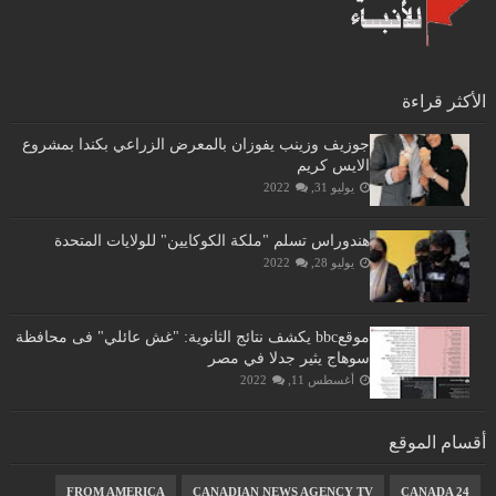
الأكثر قراءة
جوزيف وزينب يفوزان بالمعرض الزراعي بكندا بمشروع
الايس كريم
يوليو 31, 2022
هندوراس تسلم "ملكة الكوكايين" للولايات المتحدة
يوليو 28, 2022
موقعbbc يكشف نتائج الثانوية: "غش عائلي" فى محافظة
سوهاج يثير جدلا في مصر
أغسطس 11, 2022
أقسام الموقع
FROM AMERICA
CANADIAN NEWS AGENCY TV
CANADA 24