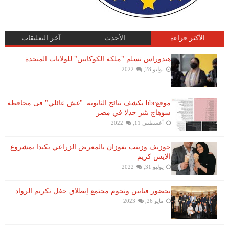
الأكثر قراءة
الأحدث
آخر التعليقات
هندوراس تسلم "ملكة الكوكايين" للولايات المتحدة
يوليو 28, 2022
موقعbbc يكشف نتائج الثانوية: "غش عائلي" فى محافظة
سوهاج يثير جدلا في مصر
أغسطس 11, 2022
جوزيف وزينب يفوزان بالمعرض الزراعي بكندا بمشروع
الايس كريم
يوليو 31, 2022
بحضور فنانين ونجوم مجتمع إنطلاق حفل تكريم الرواد
مايو 26, 2023