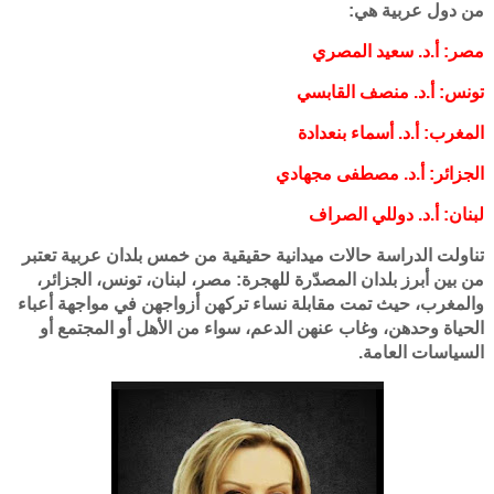
من دول عربية هي:
مصر: أ.د. سعيد المصري
تونس: أ.د. منصف القابسي
المغرب: أ.د. أسماء بنعدادة
الجزائر: أ.د. مصطفى مجهادي
لبنان: أ.د. دوللي الصراف
تناولت الدراسة حالات ميدانية حقيقية من خمس بلدان عربية تعتبر
من بين أبرز بلدان المصدّرة للهجرة: مصر، لبنان، تونس، الجزائر،
والمغرب، حيث تمت مقابلة نساء تركهن أزواجهن في مواجهة أعباء
الحياة وحدهن، وغاب عنهن الدعم، سواء من الأهل أو المجتمع أو
السياسات العامة.