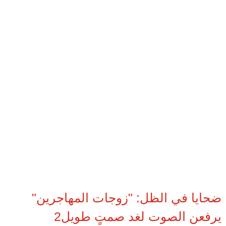
ضحايا في الظل: "زوجات المهاجرين"
يرفعن الصوت لغد صمتٍ طويل2