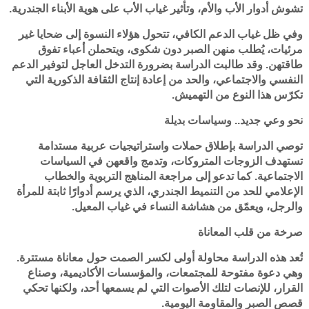
تشوش أدوار الأب والأم، وتأثير غياب الأب على هوية الأبناء الجندرية.
وفي ظل غياب الدعم الكافي، تتحول هؤلاء النسوة إلى ضحايا غير
مرئيات، يُطلب منهن الصبر دون شكوى، ويتحملن أعباء تفوق
طاقتهن. وقد طالبت الدراسة بضرورة التدخل العاجل لتوفير الدعم
النفسي والاجتماعي، والحد من إعادة إنتاج الثقافة الذكورية التي
تكرّس هذا النوع من التهميش.
نحو وعي جديد.. وسياسات بديلة
توصي الدراسة بإطلاق حملات واستراتيجيات عربية مستدامة
تستهدف الزوجات المتروكات، وتدمج واقعهن في السياسات
الاجتماعية. كما تدعو إلى مراجعة المناهج التربوية والخطاب
الإعلامي للحد من التنميط الجندري، الذي يرسم أدوارًا ثابتة للمرأة
والرجل، ويعمّق من هشاشة النساء في غياب المعيل.
صرخة من قلب المعاناة
تُعد هذه الدراسة محاولة أولى لكسر الصمت حول معاناة مستترة.
وهي دعوة مفتوحة للمجتمعات، والمؤسسات الأكاديمية، وصناع
القرار، للإنصات لتلك الأصوات التي لم يسمعها أحد، ولكنها تحكي
قصص الصبر والمقاومة اليومية.