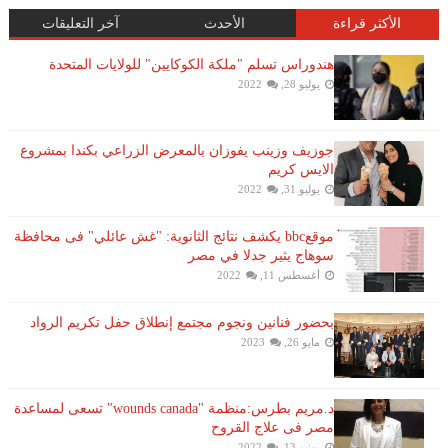
الأكثر قراءة
الأحدث
آخر التعليقات
هندوراس تسلم "ملكة الكوكايين" للولايات المتحدة
يوليو 28, 2022
جوزيف وزينب يفوزان بالمعرض الزراعي بكندا بمشروع
الايس كريم
يوليو 31, 2022
موقعbbc يكشف نتائج الثانوية: "غش عائلي" فى محافظة
سوهاج يثير جدلا في مصر
أغسطس 11, 2022
بحضور فنانين ونجوم مجتمع إنطلاق حفل تكريم الرواد
مايو 26, 2023
د.مريم بطرس:منظمة "wounds canada" تسعى لمساعدة
مصر فى علاج القروح
يونيو 13, 2022