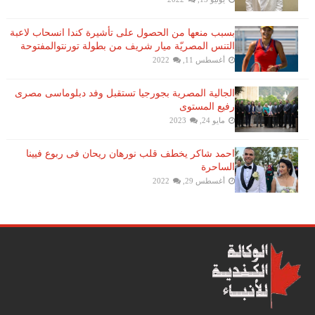
بسبب منعها من الحصول على تأشيرة كندا انسحاب لاعبة ​
التنس​ المصريّة ​ميار شريف​ من بطولة ​تورنتو​المفتوحة
أغسطس 11, 2022
الجالية المصرية بجورجيا تستقبل وفد دبلوماسى مصرى
رفيع المستوى
مايو 24, 2023
احمد شاكر يخطف قلب نورهان ريحان فى ربوع فيينا
الساحرة
أغسطس 29, 2022