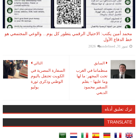
محمد أمين يكتب: الاحتيال الرقمي يتطور كل يوم... والوعي المجتمعي هو
خط الدفاع الأول
تموز 31, 2026
undefined
السابق
التالي
منظماتنا في الغرب
السفارة المصرية في
تحت المجهر: ما لها
الكويت تحتفل باليوم
وما عليها – بقلم
الوطني وذكرى ثورة
السفير محمود
يوليو
الدبعي
ترك تعليق أدناه
TRANSLATE