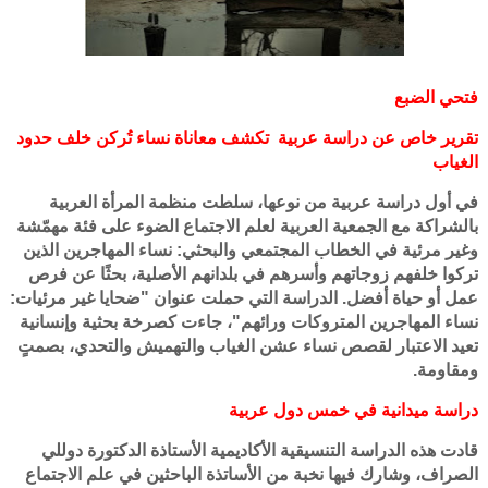
فتحي الضبع
تقرير خاص عن دراسة عربية تكشف معاناة نساء تُركن خلف حدود
الغياب
في أول دراسة عربية من نوعها، سلطت منظمة المرأة العربية
بالشراكة مع الجمعية العربية لعلم الاجتماع الضوء على فئة مهمّشة
وغير مرئية في الخطاب المجتمعي والبحثي: نساء المهاجرين الذين
تركوا خلفهم زوجاتهم وأسرهم في بلدانهم الأصلية، بحثًا عن فرص
عمل أو حياة أفضل. الدراسة التي حملت عنوان "ضحايا غير مرئيات:
نساء المهاجرين المتروكات ورائهم"، جاءت كصرخة بحثية وإنسانية
تعيد الاعتبار لقصص نساء عشن الغياب والتهميش والتحدي، بصمتٍ
ومقاومة.
دراسة ميدانية في خمس دول عربية
قادت هذه الدراسة التنسيقية الأكاديمية الأستاذة الدكتورة دوللي
الصراف، وشارك فيها نخبة من الأساتذة الباحثين في علم الاجتماع