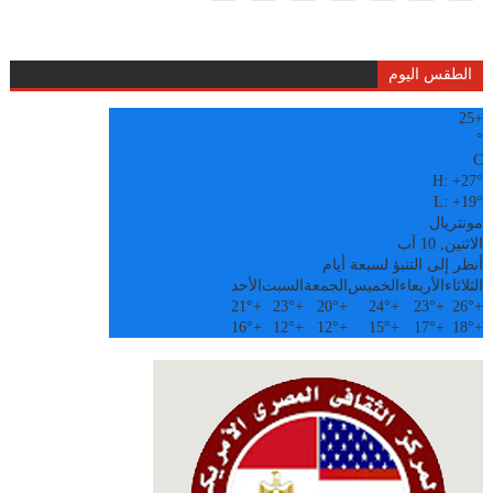
الطقس اليوم
25
+
°
C
H:
+
27°
L:
+
19°
مونتريال
الاثنين, 10 آب
أنظر إلى التنبؤ لسبعة أيام
الثلاثاء
الأربعاء
الخميس
الجمعة
السبت
الأحد
21°
+
23°
+
20°
+
24°
+
23°
+
26°
+
16°
+
12°
+
12°
+
15°
+
17°
+
18°
+