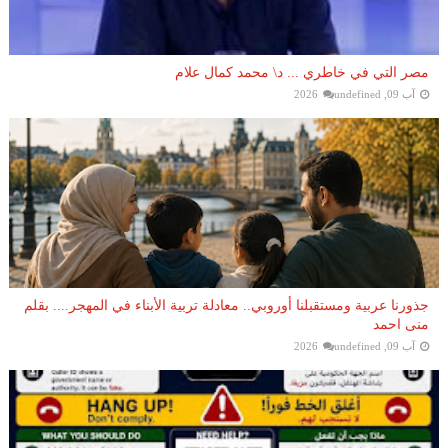
مصر التي في خاطري ... د\ محمد كمال علام
آب 09, 2026
undefined
جذورنا عربية ومستقبلنا أوروبي.. معادلة تربية الأبناء في المهجر.... بقلم
منى احمد
آب 09, 2026
undefined