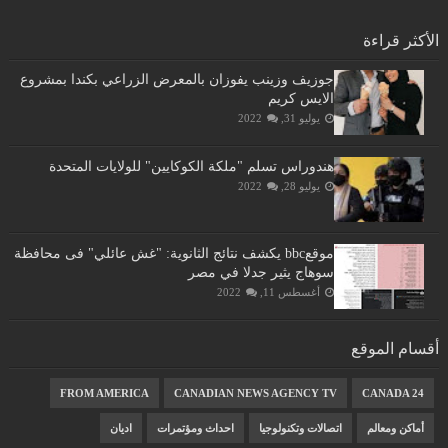
الأكثر قراءة
جوزيف وزينب يفوزان بالمعرض الزراعي بكندا بمشروع
الايس كريم
يوليو 31, 2022
هندوراس تسلم "ملكة الكوكايين" للولايات المتحدة
يوليو 28, 2022
موقعbbc يكشف نتائج الثانوية: "غش عائلي" فى محافظة
سوهاج يثير جدلا في مصر
أغسطس 11, 2022
أقسام الموقع
FROM AMERICA
CANADIAN NEWS AGENCY TV
CANADA 24
أماكن ومعالم
اتصالات وتكنولوجيا
احداث ومؤتمرات
اديان