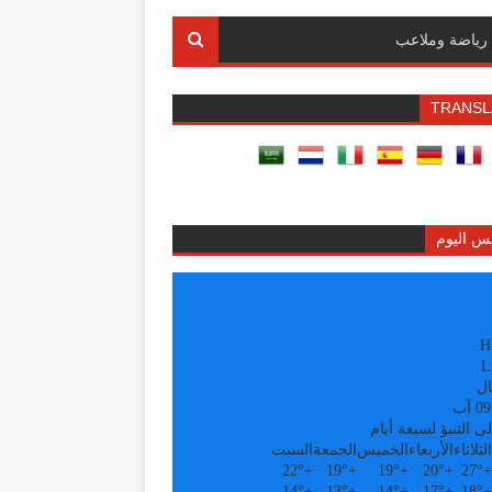
رياضة وملاعب
TRANSL
س اليوم
H
L
ال
ى التنبؤ لسبعة أيام
الثلاثاء
الأربعاء
الخميس
الجمعة
السبت
22°
+
19°
+
19°
+
20°
+
27°
+
14°
+
13°
+
14°
+
17°
+
18°
+