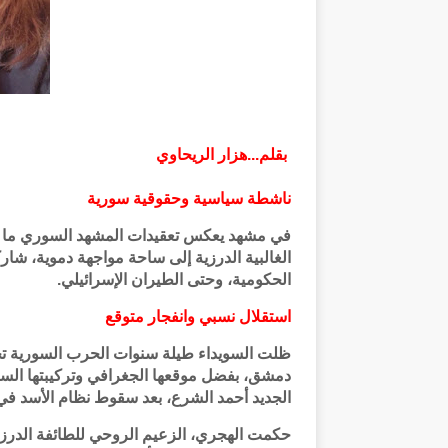
بقلم...هزار الريحاوي
ناشطة سياسية وحقوقية سورية
في مشهد يعكس تعقيدات المشهد السوري ما ب
الغالبية الدرزية إلى ساحة مواجهة دموية، شا
الحكومية، وحتى الطيران الإسرائيلي.
استقلال نسبي وانفجار متوقع
ظلت السويداء طيلة سنوات الحرب السورية تح
دمشق، بفضل موقعها الجغرافي وتركيبتها السكاني
الجديد أحمد الشرع، بعد سقوط نظام الأسد في ديسمبر 2024، برزت بوادر تمرد 
حكمت الهجري، الزعيم الروحي للطائفة الدرزي