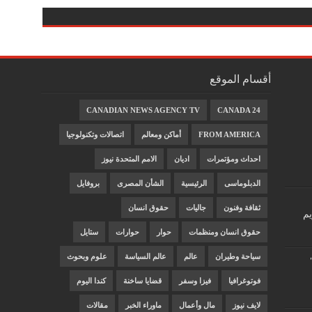
أقسام الموقع
CANADIAN NEWS AGENCY TV
CANADA 24
FROM AMERICA
أماكن ومعالم
اتصالات وتكنولوجيا
احداث ومؤتمرات
اديان
الامم المتحدة نيوز
الدبلوماسى
الرئيسية
الشأن المصرى
بروفايل
ثقافة وفنون
جاليات
حقوق انسان
يم
حقوق انسان ومنظمات
حوار
حوارات
ستايل
سياحة وطيران
عالم
عالم السياسة
علوم وبحوث
فوتوغرافيا
فيزا وسفر
قضايا ساخنة
كندا اليوم
لايف نيوز
مال وأعمال
ماوراء الخبر
مقالات