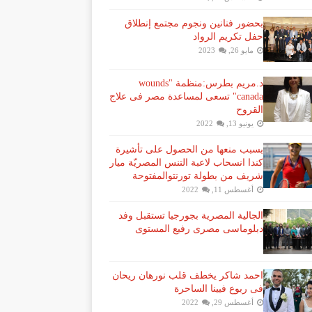
بحضور فنانين ونجوم مجتمع إنطلاق
حفل تكريم الرواد
مايو 26, 2023
د.مريم بطرس:منظمة "wounds
canada" تسعى لمساعدة مصر فى علاج
القروح
يونيو 13, 2022
بسبب منعها من الحصول على تأشيرة
كندا انسحاب لاعبة ​التنس​ المصريّة ​ميار
شريف​ من بطولة ​تورنتو​المفتوحة
أغسطس 11, 2022
الجالية المصرية بجورجيا تستقبل وفد
دبلوماسى مصرى رفيع المستوى
احمد شاكر يخطف قلب نورهان ريحان
فى ربوع فيينا الساحرة
أغسطس 29, 2022