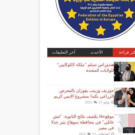
كثر قراءة
الأحدث
آخر التعليقات
هندوراس تسلم "ملكة الكوكايين"
للولايات المتحدة
جوزيف وزينب يفوزان بالمعرض
الزراعي بكندا بمشروع الايس كريم
يوليو 31, 2022
موقعbbc يكشف نتائج الثانوية: "غش
عائلي" فى محافظة سوهاج يثير جدلا
في مصر
أغسطس 11, 2022