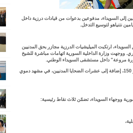
ن إلى السويداء، مدفوعين بدعوات من قيادات درزية داخل
ين نتنياهو لتوسيع التدخل.
سويداء، ارتكبت الميليشيات الدرزية مجازر بحق المدنيين
. ووجهت وزارة الداخلية السورية اتهامات مباشرة للشيخ
جزرة مروعة" داخل مستشفى السويداء الوطني.
بلغ عدد القتلى من الجيش والأمن السوري نحو 150، إضافة إلى عشرات الضحايا المدنيين، في مشهد دموي
ية،