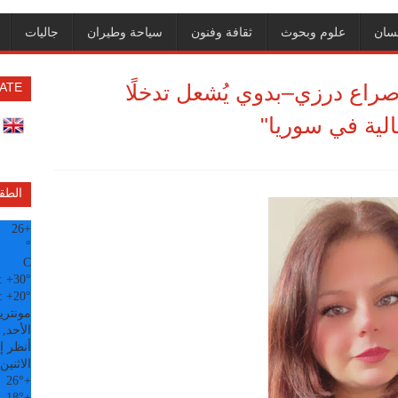
سان
علوم وبحوث
ثقافة وفنون
سياحة وطيران
جاليات
راع درزي–بدوي يُشعل تدخلًا
ATE
قالية في سوريا"
الطق
26
+
°
C
:
+
30°
:
+
20°
مونتري
الأحد, 09 آب
أنظر إل
الاثنين
26°
+
18°
+