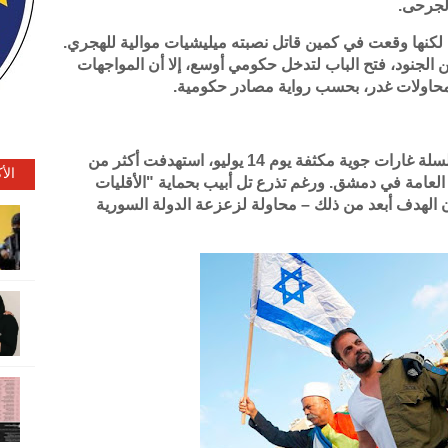
لجرحى.
لكنها وقعت في كمين قاتل نصبته ميليشيات موالية للهجري.
الجنود، فتح الباب لتدخل حكومي أوسع، إلا أن المواجهات
اولات غدر، بحسب رواية مصادر حكومية.
في تطور خطير، شنّ سلاح الجو الإسرائيلي سلسلة غارات جوية مكثفة يوم 14 يوليو، استهدفت أكثر من
الأ
ان العامة في دمشق. ورغم تذرع تل أبيب بحماية "الأقليات
 الهدف أبعد من ذلك – محاولة لزعزعة الدولة السورية