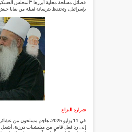
فصائل مسلحة محلية أبرزها “المجلس العسكري
بإسرائيل، وتحتفظ بترسانة ثقيلة من بقايا جيش 
شرارة النزاع
في 11 يوليو 2025، هاجم مسلحو
إلى رد فعل قاسٍ من ميليشيات درزية، أشعل 