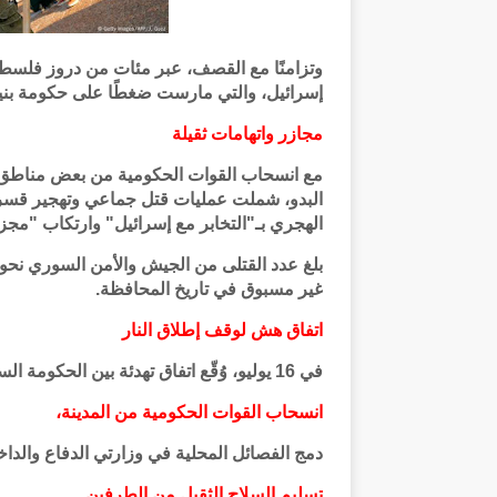
وتزامنًا مع القصف، عبر مئات من دروز فلسطي
إسرائيل، والتي مارست ضغطًا على حكومة بنيام
مجازر واتهامات ثقيلة
مع انسحاب القوات الحكومية من بعض مناطق ال
البدو، شملت عمليات قتل جماعي وتهجير قسري
الهجري بـ"التخابر مع إسرائيل" وارتكاب "م
غير مسبوق في تاريخ المحافظة.
اتفاق هش لوقف إطلاق النار
في 16 يوليو، وُقّع اتفاق تهدئة بين الحكومة السورية ووجهاء السويداء، تضمّن ثلاث نقاط رئيسية:
انسحاب القوات الحكومية من المدينة،
دمج الفصائل المحلية في وزارتي الدفاع والداخل
تسليم السلاح الثقيل من الطرفين.