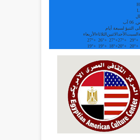
H
L
ال
0 آب
ى التنبؤ لسبعة أيام
السبت
الأحد
الاثنين
الثلاثاء
الأربعاء
27°
+
26°
+
27°
+
27°
+
29°
+
19°
+
19°
+
18°
+
20°
+
20°
+