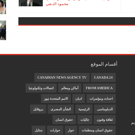
محمود الدبعي
أقسام الموقع
CANADIAN NEWS AGENCY TV
CANADA 24
FROM AMERICA
أماكن ومعالم
اتصالات وتكنولوجيا
احداث ومؤتمرات
اديان
الامم المتحدة نيوز
الدبلوماسى
الرئيسية
الشأن المصرى
بروفايل
ثقافة وفنون
جاليات
حقوق انسان
يم
حقوق انسان ومنظمات
حوار
حوارات
ستايل