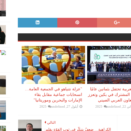
ربية تحتفل بثمانين عامًا
"عزلة نتنياهو في الجمعية العامة…
المشترك في بكين وتعزز
انسحابات جماعية مقابل بقاء
اون العربي الصيني
الإمارات والبحرين وموريتانيا"
 2025
undefined
أيلول 27, 2025
undefined
التالي
الكراهية… ضعفٌ يتنكّر في ثوب القوّة ‎بقلم: