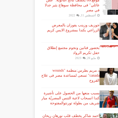
موقعbbc يكشف نتائج الثانوية: "غش
عائلي" فى محافظة سوهاج يثير جدلا
في مصر
أغسطس 11, 2022
جوزيف وزينب يفوزان بالمعرض
الزراعي بكندا بمشروع الايس كريم
بحضور فنانين ونجوم مجتمع إنطلاق
حفل تكريم الرواد
مايو 26, 2023
د.مريم بطرس:منظمة "wounds
canada" تسعى لمساعدة مصر فى علاج
القروح
بسبب منعها من الحصول على تأشيرة
كندا انسحاب لاعبة ​التنس​ المصريّة ​ميار
شريف​ من بطولة ​تورنتو​المفتوحة
احمد شاكر يخطف قلب نورهان ريحان