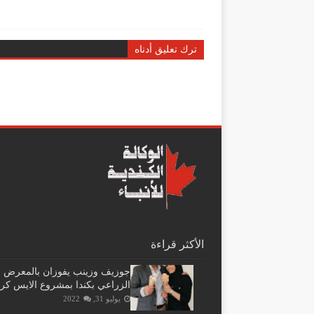
ترك تعليق أدناه
الأكثر قراءة
جوزيف وزينب يفوزان بالمعرض
الزراعي بكندا بمشروع الايس كر
يوليو 31, 2022