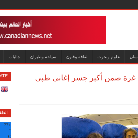
سان
علوم وبحوث
ثقافة وفنون
سياحة وطيران
جاليات
 155 مريضاً من غزة ضمن أكبر جسر إغاثي طبي
ATE
الطق
27
+
°
C