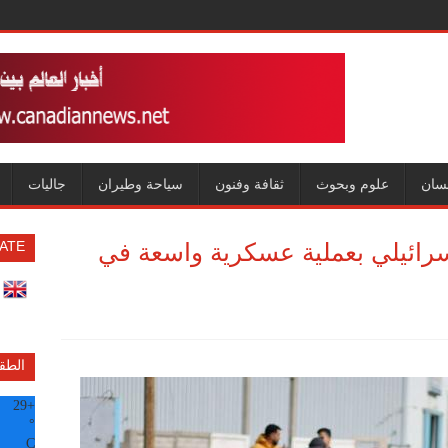
سان
علوم وبحوث
ثقافة وفنون
سياحة وطيران
جاليات
لإسرائيلي بعملية عسكرية واسعة في
ATE
الطق
29
+
°
C