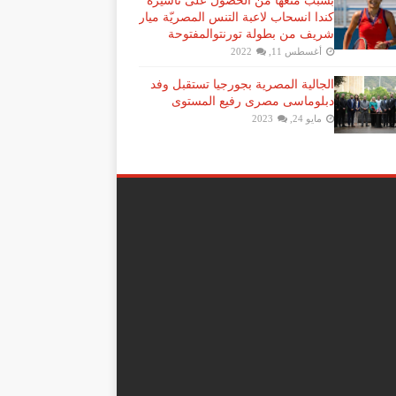
بسبب منعها من الحصول على تأشيرة
كندا انسحاب لاعبة ​التنس​ المصريّة ​ميار
شريف​ من بطولة ​تورنتو​المفتوحة
أغسطس 11, 2022
الجالية المصرية بجورجيا تستقبل وفد
دبلوماسى مصرى رفيع المستوى
مايو 24, 2023