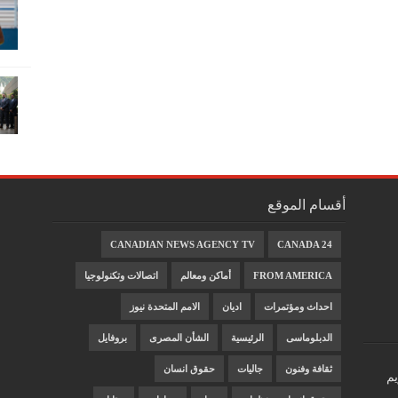
أقسام الموقع
CANADIAN NEWS AGENCY TV
CANADA 24
FROM AMERICA
أماكن ومعالم
اتصالات وتكنولوجيا
احداث ومؤتمرات
اديان
الامم المتحدة نيوز
الدبلوماسى
الرئيسية
الشأن المصرى
بروفايل
ثقافة وفنون
جاليات
حقوق انسان
يم