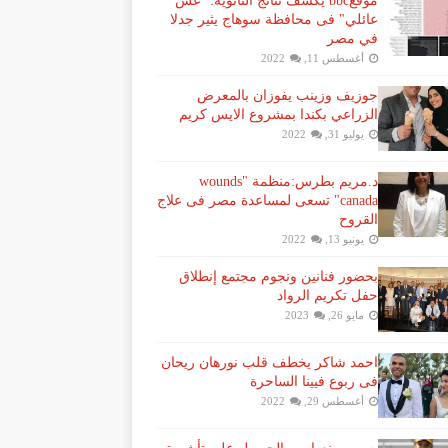
موقعbbc يكشف نتائج الثانوية: "غش
عائلي" فى محافظة سوهاج يثير جدلا
في مصر
أغسطس 11, 2022
جوزيف وزينب يفوزان بالمعرض
الزراعي بكندا بمشروع الايس كريم
يوليو 31, 2022
د.مريم بطرس:منظمة "wounds
canada" تسعى لمساعدة مصر فى علاج
القروح
يونيو 13, 2022
بحضور فنانين ونجوم مجتمع إنطلاق
حفل تكريم الرواد
مايو 26, 2023
احمد شاكر يخطف قلب نورهان ريحان
فى ربوع فيينا الساحرة
أغسطس 29, 2022