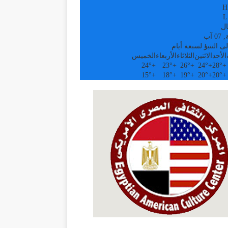
H
L
ال
 آب
ى التنبؤ لسبعة أيام
الأحد
الاثنين
الثلاثاء
الأربعاء
الخميس
24°
+
23°
+
26°
+
24°
+
28°
+
15°
+
18°
+
19°
+
20°
+
20°
+