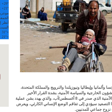
:
+
29°
:
+
21°
مونتري
الجمعة, 07
أنظر إل
السبت
31°
+
21°
+
ا وألمانيا وإيطاليا ونيوزيلندا والنرويج والمملكة المتحدة،
لشؤون الخارجية والسياسة الأمنية، بشدة القرار الأخير
للمجلس الوزاري الإسرائيلي المصغر للشؤون الأمنية الذي صدر في 8 أغسطس/آب، والذي يهدد بشن عملية
التصعيد سيؤدي إلى تفاقم الوضع الإنساني الكارثي، ويعرض
 نزوح جماعي للمدنيين.