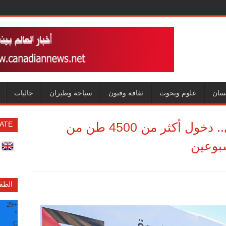
سان
علوم وبحوث
ثقافة وفنون
سياحة وطيران
جاليات
بدعم إماراتي وتنسيق مصري.. دخول أكثر من 4500 طن من
ATE
بوعين
الطق
29
+
°
C