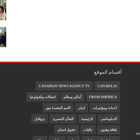
أقسام الموقع
CANADIAN NEWS AGENCY TV
CANADA 24
FROM AMERICA
أماكن ومعالم
اتصالات وتكنولوجيا
احداث ومؤتمرات
اديان
الامم المتحدة نيوز
الدبلوماسى
الرئيسية
الشأن المصرى
بروفايل
ثقافة وفنون
جاليات
حقوق انسان
يم