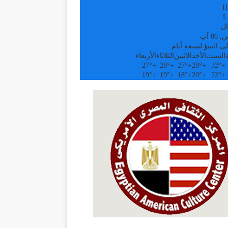
H
L
ال
0 آب
ى التنبؤ لسبعة أيام
السبت
الأحد
الاثنين
الثلاثاء
الأربعاء
27°
+
28°
+
27°
+
28°
+
32°
+
19°
+
19°
+
18°
+
20°
+
22°
+