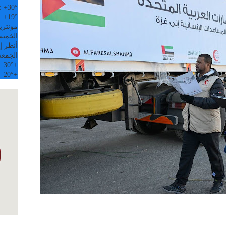
:
+
30°
:
+
19°
مونتري
الخميس, 6
أنظر إل
الجمعة
30°
+
20°
+