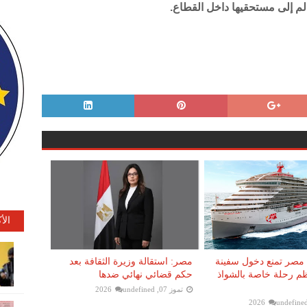
لم إلى مستحقيها داخل القطاع.
الأ
. مصر تمنع دخول سفينة
مصر: استقالة وزيرة الثقافة بعد
ظم رحلة خاصة بالشواذ
حكم قضائي نهائي ضدها
تموز 07, 2026
undefined
undefine