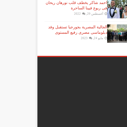
احمد شاكر يخطف قلب نورهان ريحان
فى ربوع فيينا الساحرة
أغسطس 29, 2022
الجالية المصرية بجورجيا تستقبل وفد
دبلوماسى مصرى رفيع المستوى
مايو 24, 2023