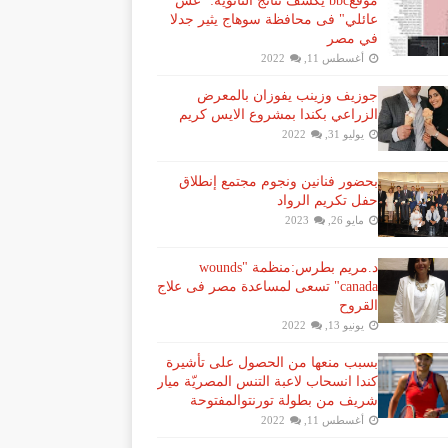
موقعbbc يكشف نتائج الثانوية: "غش
عائلي" فى محافظة سوهاج يثير جدلا
في مصر
أغسطس 11, 2022
جوزيف وزينب يفوزان بالمعرض
الزراعي بكندا بمشروع الايس كريم
يوليو 31, 2022
بحضور فنانين ونجوم مجتمع إنطلاق
حفل تكريم الرواد
مايو 26, 2023
د.مريم بطرس:منظمة "wounds
canada" تسعى لمساعدة مصر فى علاج
القروح
يونيو 13, 2022
بسبب منعها من الحصول على تأشيرة
كندا انسحاب لاعبة ​التنس​ المصريّة ​ميار
شريف​ من بطولة ​تورنتو​المفتوحة
أغسطس 11, 2022