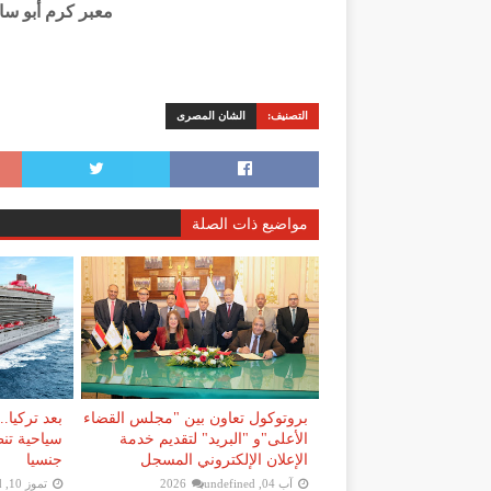
معبر كرم أبو سا
التصنيف:
الشان المصرى
مواضيع ذات الصلة
بروتوكول تعاون بين "مجلس القضاء
بعد تركيا.
الأعلى"و "البريد" لتقديم خدمة
سياحية تن
الإعلان الإلكتروني المسجل
جنسيا
آب 04, 2026
undefined
تموز 10, 2026
d