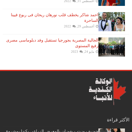
أغسطس 11, 2022
احمد شاكر يخطف قلب نورهان ريحان فى ربوع فيينا
الساحرة
أغسطس 29, 2022
الجالية المصرية بجورجيا تستقبل وفد دبلوماسى مصرى
رفيع المستوى
مايو 24, 2023
الأكثر قراءة
جوزيف وزينب يفوزان بالمعرض الزراعي بكندا بمشروع