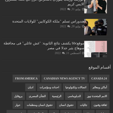
الايس كريم
يوليو 31, 2022
هندوراس تسلم "ملكة الكوكايين" للولايات المتحدة
يوليو 28, 2022
موقعbbc يكشف نتائج الثانوية: "غش عائلي" فى محافظة
سوهاج يثير جدلا في مصر
أغسطس 11, 2022
أقسام الموقع
FROM AMERICA
CANADIAN NEWS AGENCY TV
CANADA 24
أماكن ومعالم
اتصالات وتكنولوجيا
احداث ومؤتمرات
اديان
الامم المتحدة نيوز
الدبلوماسى
الرئيسية
الشأن المصرى
بروفايل
ثقافة وفنون
جاليات
حقوق انسان
حقوق انسان ومنظمات
حوار