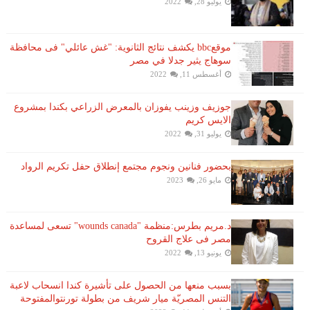
يوليو 28, 2022
موقعbbc يكشف نتائج الثانوية: "غش عائلي" فى محافظة
سوهاج يثير جدلا في مصر
أغسطس 11, 2022
جوزيف وزينب يفوزان بالمعرض الزراعي بكندا بمشروع
الايس كريم
يوليو 31, 2022
بحضور فنانين ونجوم مجتمع إنطلاق حفل تكريم الرواد
مايو 26, 2023
د.مريم بطرس:منظمة "wounds canada" تسعى لمساعدة
مصر فى علاج القروح
يونيو 13, 2022
بسبب منعها من الحصول على تأشيرة كندا انسحاب لاعبة ​
التنس​ المصريّة ​ميار شريف​ من بطولة ​تورنتو​المفتوحة