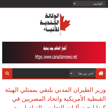
وزير الطيران المدني يلتقي بممثلي الهيئة
القبطية الأمريكية واتحاد المصريين في
كندا لبحث آليات التعاون والتواصل مع