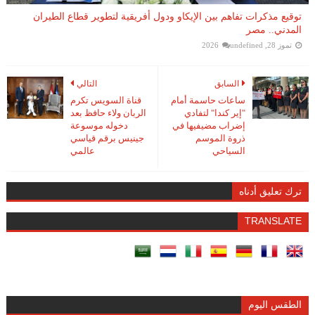
توقيع مذكرات تفاهم بين الإيكاو ودول أفريقية لتطوير قطاع الطيران
المدني.. مصر
تموز 28, 2026
undefined
السابق
التالي
ساعات حاسمة أمام
قناة السويس تكرم
"إير كندا" لتفادي
الربان ولاء حافظ بعد
إضراب مضيفيها في
دخوله موسوعة
ذروة الموسم
جينيس برقم قياسي
السياحي
عالمي
ترك تعليق أدناه
TRANSLATE
الطقس اليوم