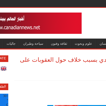
سان
علوم وبحوث
ثقافة وفنون
سياحة وطيران
جاليات
لندي بسبب خلاف حول العقوبات على
ATE
الطق
30
+
°
C