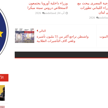
رجية المصرى يبحث مع
وزراء داخلية أوروبا يجتمعون
اء اللبناني تطورات
لاستخلاص دروس سبتة مبكرا
 لبنان
آب 04, 2026
undefined
undefin
التالي
الموت
واشنطن تراجع أكثر من 55 مليون تأشيرة
وتلغي آلاف التأشيرات الطلابية
الأ