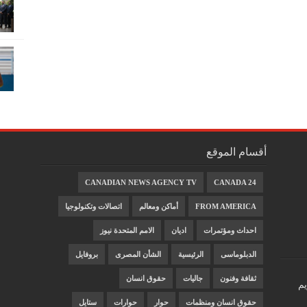
أقسام الموقع
CANADIAN NEWS AGENCY TV
CANADA 24
FROM AMERICA
أماكن ومعالم
اتصالات وتكنولوجيا
احداث ومؤتمرات
اديان
الامم المتحدة نيوز
الدبلوماسى
الرئيسية
الشأن المصرى
بروفايل
ثقافة وفنون
جاليات
حقوق انسان
يم
حقوق انسان ومنظمات
حوار
حوارات
ستايل