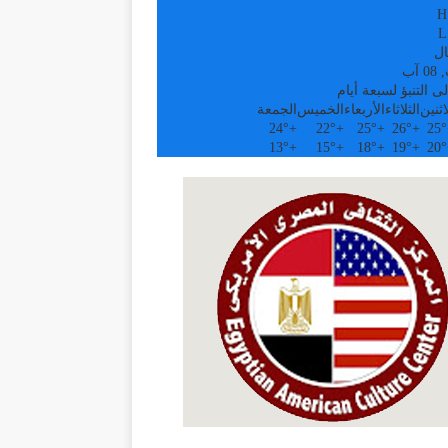
H
L
ال
آب
ى التنبؤ لسبعة أيام
اثنين
الثلاثاء
الأربعاء
الخميس
الجمعة
24°
+
22°
+
25°
+
26°
+
25°
13°
+
15°
+
18°
+
19°
+
20°