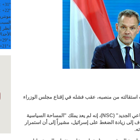
:
+
31°
:
+
22°
مونتري
السبت, 08 
أنظر إل
الأحد
ال
+
29°
+
+
21°
+
ب استقالته من منصبه، عقب فشله في إقناع مجلس الوزراء
وقال فيلدكامب، المنتمي لحزب "العقد الاجتماعي الجديد" (NSC)، إنه لم يعد يملك "المساحة السياسية
ف إلى زيادة الضغط على إسرائيل، مشيراً إلى أن استمرار
ه.