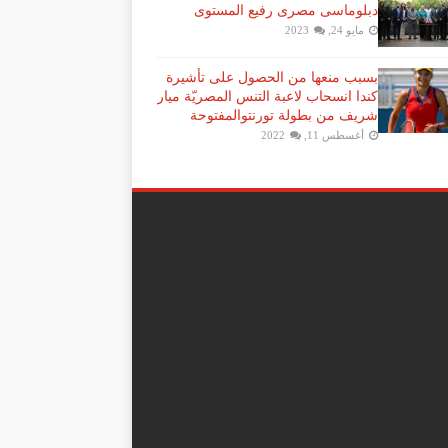
دبلوماسى مصرى رفيع المستوى
مايو 24, 2023
بسبب منعها من الحصول على تأشيرة
كندا انسحاب لاعبة ​التنس​ المصريّة ​ميار
شريف​ من بطولة ​تورنتو​المفتوحة
أغسطس 11, 2022