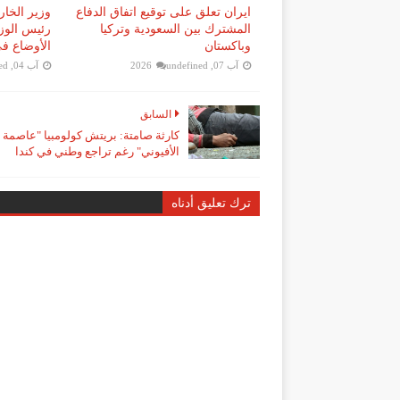
ايران تعلق على توقيع اتفاق الدفاع
وزير الخا
المشترك بين السعودية وتركيا
رئيس الوزر
وباكستان
الأوضاع في
آب 07, 2026
undefined
آب 04, 2026
ed
السابق
كارثة صامتة: بريتش كولومبيا "عاصمة 
الأفيوني" رغم تراجع وطني في كندا
ترك تعليق أدناه