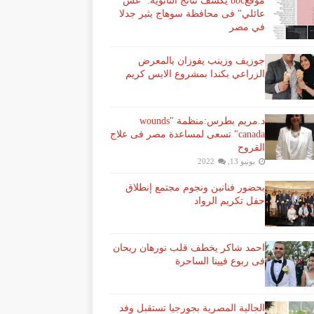
موقعbbc يكشف نتائج الثانوية: "غش
عائلي" فى محافظة سوهاج يثير جدلا
في مصر
جوزيف وزينب يفوزان بالمعرض
الزراعي بكندا بمشروع الايس كريم
د.مريم بطرس:منظمة "wounds
canada" تسعى لمساعدة مصر فى علاج
القروح
يونيو 13, 2022
بحضور فنانين ونجوم مجتمع إنطلاق
حفل تكريم الرواد
احمد شاكر يخطف قلب نورهان ريحان
فى ربوع فيينا الساحرة
الجالية المصرية بجورجيا تستقبل وفد