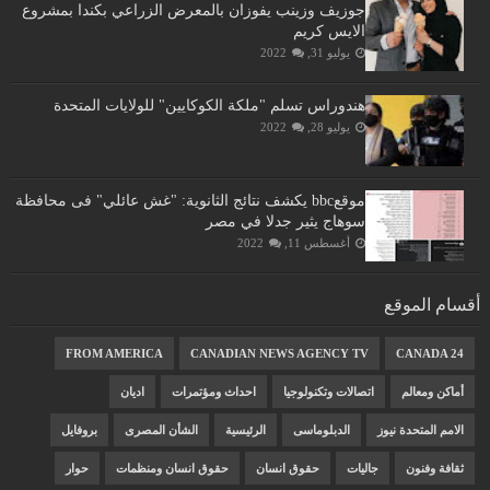
جوزيف وزينب يفوزان بالمعرض الزراعي بكندا بمشروع
الايس كريم
يوليو 31, 2022
هندوراس تسلم "ملكة الكوكايين" للولايات المتحدة
يوليو 28, 2022
موقعbbc يكشف نتائج الثانوية: "غش عائلي" فى محافظة
سوهاج يثير جدلا في مصر
أغسطس 11, 2022
أقسام الموقع
FROM AMERICA
CANADIAN NEWS AGENCY TV
CANADA 24
أماكن ومعالم
اتصالات وتكنولوجيا
احداث ومؤتمرات
اديان
الامم المتحدة نيوز
الدبلوماسى
الرئيسية
الشأن المصرى
بروفايل
ثقافة وفنون
جاليات
حقوق انسان
حقوق انسان ومنظمات
حوار