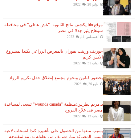
يوليو 28, 2022
موقعbbc يكشف نتائج الثانوية: "غش عائلي" فى محافظة
سوهاج يثير جدلا في مصر
أغسطس 11, 2022
جوزيف وزينب يفوزان بالمعرض الزراعي بكندا بمشروع
الايس كريم
يوليو 31, 2022
بحضور فنانين ونجوم مجتمع إنطلاق حفل تكريم الرواد
مايو 26, 2023
د.مريم بطرس:منظمة "wounds canada" تسعى لمساعدة
مصر فى علاج القروح
يونيو 13, 2022
بسبب منعها من الحصول على تأشيرة كندا انسحاب لاعبة ​
التنس​ المصريّة ​ميار شريف​ من بطولة ​تورنتو​المفتوحة