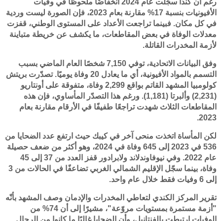
رغم أن كندا سجّلت عام 2024 انخفاضًا ملحوظًا في وفيات
الأفيونيات بنسبة 17% مقارنة بعام 2023، فإن الصورة ليست وردية
في كل مكان. فبينما تراجعت الأعداد على المستوى الوطني، قفزت
معدلات الوفاة في بعض المقاطعات، ما يكشف عن خريطة متباينة
لأزمة المخدرات القاتلة.
وفق البيانات الاتحادية، توفي 7,150 شخصًا العام الماضي بسبب
التسمم بالمواد الأفيونية، أي ما يعادل 20 وفاة يوميًا. تصدّرت بريتش
كولومبيا المشهد القاتم بواقع 2,299 وفاة، متفوقة على أونتاريو
(2,231) وألبرتا (1,181). ورغم هذا التصدّر المأساوي، فإن هذه
المقاطعات الثلاث شهدت تراجعًا طفيفًا في الأرقام مقارنة بعام
2023.
لكن المأساة اتخذت منحى آخر في كيبك حيث ارتفع عدد الضحايا من
536 في 2023 إلى 645 وفاة في 2024، وهو أكثر من ضعف حصيلة
عام 2022. وفي نيوفاوندلاند ولابرادور قفز العدد من 37 إلى 45
وفاة، بينما سجّل الإقليم الشمالي الغربي تضاعفًا في الحالات من 3
إلى 6 وفيات فقط خلال عام واحد.
تقرير المركز الكندي لتعاطي المخدرات والإدمان وصف المشهد بأنّه
"أزمة مستمرة بمستويات مروّعة"، مشيرًا إلى أن 74% من
الوفيات ارتبطت بالفنتانيل، وأن الضحايا غالبًا ما كانوا من الرجال.