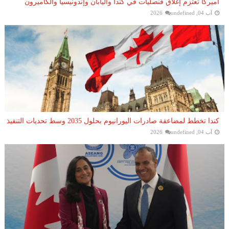
أميركا تعتزم إغلاق قنصليات في كندا واليابان وإندونيسيا والكاميرون
آب 04, 2026
undefined
كندا تخطط لمضاعفة صادرات اليورانيوم بحلول 2035 وسط تحديات التنفيذ
آب 04, 2026
undefined