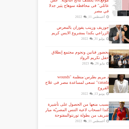
موقعbbc يكشف نتائج الثانوية: "غش
عائلي" فى محافظة سوهاج يثير جدلا
في مصر
أغسطس 11, 2022
جوزيف وزينب يفوزان بالمعرض
الزراعي بكندا بمشروع الايس كريم
يوليو 31, 2022
بحضور فنانين ونجوم مجتمع إنطلاق
حفل تكريم الرواد
مايو 26, 2023
د.مريم بطرس:منظمة "wounds
canada" تسعى لمساعدة مصر فى علاج
القروح
يونيو 13, 2022
بسبب منعها من الحصول على تأشيرة
كندا انسحاب لاعبة ​التنس​ المصريّة ​ميار
شريف​ من بطولة ​تورنتو​المفتوحة
أغسطس 11, 2022