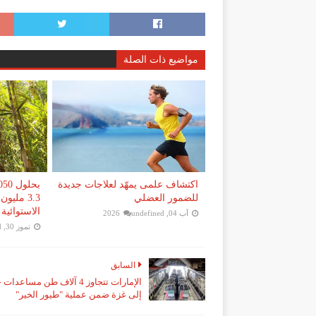
مواضيع ذات الصلة
اكتشاف علمى يمهّد لعلاجات جديدة
للضمور العضلي
3.3 ملي
الاستوائية
آب 04, 2026
undefined
تموز 30, 2026
d
السابق
الإمارات تتجاوز 4 آلاف طن مساعدا
إلى غزة ضمن عملية "طيور الخير"