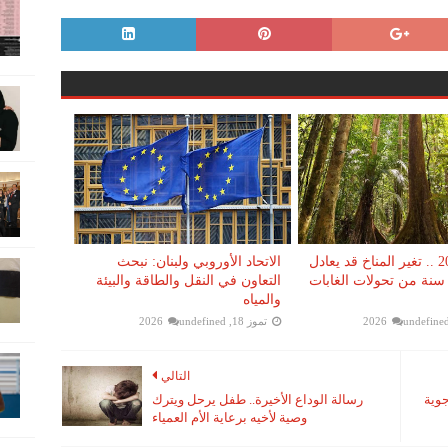
بحلول 2050 .. تغير المناخ قد يعادل
الاتحاد الأوروبي ولبنان: نبحث
ون سنة من تحولات الغابات
التعاون في النقل والطاقة والبيئة
والمياه
undefine
تموز 18, 2026
undefined
التالي
ت جوية
رسالة الوداع الأخيرة.. طفل يرحل ويترك
وصية لأخيه برعاية الأم العمياء