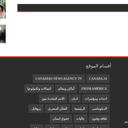
أقسام الموقع
CANADIAN NEWS AGENCY TV
CANADA 24
FROM AMERICA
أماكن ومعالم
اتصالات وتكنولوجيا
احداث ومؤتمرات
اديان
الامم المتحدة نيوز
الدبلوماسى
الرئيسية
الشأن المصرى
بروفايل
ثقافة وفنون
جاليات
حقوق انسان
يم