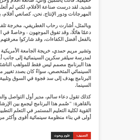
حقيقية. قالت ياسمين والي، صانعة أفلام وخ
شديد. لقد درست صناعة الأفلام، لكني لم أتعلم
المهرجانات ودور الإنتاج. نحن، كصانعي أفلام،
وبالمثل، أشارت رحاب الغطريفي، مخرجة تلفزي
دعمًا هائلًا، وقد تفوق الموجهون - وخاصةً في ا
بالفعل أفضل الكفاءات، وقد شاركوا معرفتهم 
لمدرسة سيلفر سكرين السينمائية إلى جانب أوكت
هذا البرنامج مصمم ليس فقط للمواهب الناشئة،
السينمائي المتخصص، سواءً كان بصدد تغيير 
البرنامج يهدف إلى سد فجوة في السوق وتلبي
السينما.
كذلك تقول دعاء سالم، مدير أول التواصل والش
بالقاهرة: "صُمم هذا البرنامج ليجمع بين ال
القوية لكلية التعليم المستمر في التعلم التط
أولى في بناء منظومة سينمائية أقوى وأكثر مر
التصنيف:
علوم وبحوث