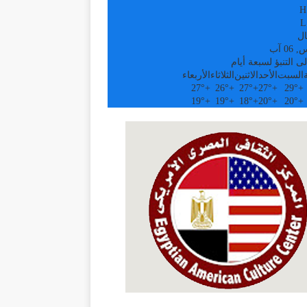
H
L
ال
0 آب
ى التنبؤ لسبعة أيام
السبت
الأحد
الاثنين
الثلاثاء
الأربعاء
27°
+
26°
+
27°
+
27°
+
29°
+
19°
+
19°
+
18°
+
20°
+
20°
+