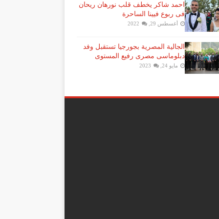
احمد شاكر يخطف قلب نورهان ريحان
فى ربوع فيينا الساحرة
أغسطس 29, 2022
الجالية المصرية بجورجيا تستقبل وفد
دبلوماسى مصرى رفيع المستوى
مايو 24, 2023