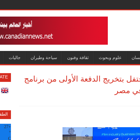
سان
علوم وبحوث
ثقافة وفنون
سياحة وطيران
جاليات
حتفل بتخريج الدفعة الأولى من برنامج
ATE
في مصر
الطق
27
+
°
C