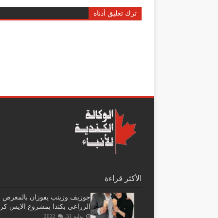
ترك تعليق أدناه
الأكثر قراءة
جوزيف وزينب يفوزان بالمعرض
الزراعي بكندا بمشروع الايس كر
يوليو 31, 2022