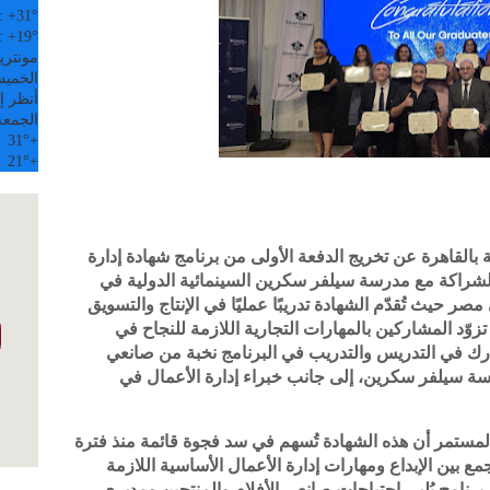
:
+
31°
:
+
19°
مونتري
الخميس, 6
أنظر إل
الجمعة
31°
+
21°
+
ة بالقاهرة عن تخريج الدفعة الأولى من برنامج شهادة إدارة
الشراكة مع مدرسة سيلفر سكرين السينمائية الدولية في
 مصر حيث تُقدّم الشهادة تدريبًا عمليًا في الإنتاج والتسويق
 تزوّد المشاركين بالمهارات التجارية اللازمة للنجاح في
ارك في التدريس والتدريب في البرنامج نخبة من صانعي
رسة سيلفر سكرين، إلى جانب خبراء إدارة الأعمال في
المستمر أن هذه الشهادة تُسهم في سد فجوة قائمة منذ فترة
 بين الإبداع ومهارات إدارة الأعمال الأساسية اللازمة
رنامج يُلبي احتياجات صانعي الأفلام والمنتجين ومديري