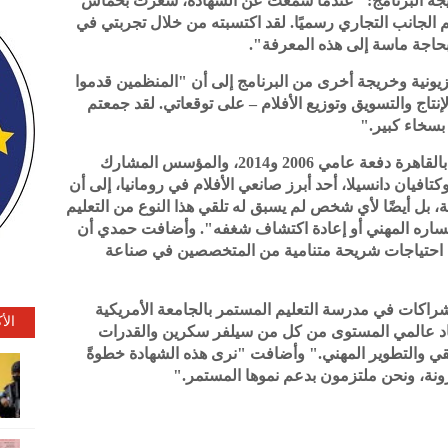
ريجة البرنامج: "عندما سمعت عن الشهادة، شعرت بحماس
 الجانب التجاري رسميًا. لقد اكتسبته من خلال تجربتي في
 بحاجة ماسة إلى هذه المعرفة".
ونية وخريجة أخرى من البرنامج إلى أن "المنظمين قدموا
لإنتاج والتسويق وتوزيع الأفلام – على توقعاتي. لقد جمعتم
بسخاء كبير."
وتشير مريم حمدي، خريجة الجامعة الأمريكية بالقاهرة دفعة عامي 2006 و2014، والمؤسس المشارك
افيان دانسيلا، أحد أبرز صانعي الأفلام في رومانيا، إلى أن
 بل أيضًا لأي شخص لم يسبق له تلقي هذا النوع من التعليم
مساره المهني أو إعادة اكتشاف شغفه". وأضافت حمدي أن
ة احتياجات شريحة متنامية من المتخصصين في صناعة
راكات في مدرسة التعليم المستمر بالجامعة الأمريكية
الأ
إرشاد عالمي المستوى من كل من سيلفر سكرين والقدرات
بيقي والتطوير المهني." وأضافت "نرى هذه الشهادة خطوةً
ونة، ونحن ملتزمون بدعم نموها المستمر."