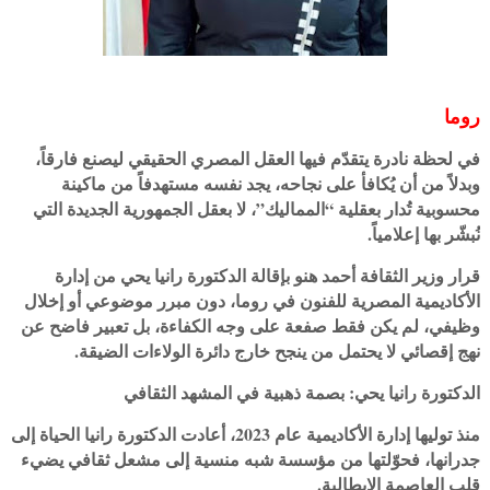
روما
في لحظة نادرة يتقدّم فيها العقل المصري الحقيقي ليصنع فارقاً،
وبدلاً من أن يُكافأ على نجاحه، يجد نفسه مستهدفاً من ماكينة
محسوبية تُدار بعقلية “المماليك”، لا بعقل الجمهورية الجديدة التي
نُبشّر بها إعلامياً.
قرار وزير الثقافة أحمد هنو بإقالة الدكتورة رانيا يحي من إدارة
الأكاديمية المصرية للفنون في روما، دون مبرر موضوعي أو إخلال
وظيفي، لم يكن فقط صفعة على وجه الكفاءة، بل تعبير فاضح عن
نهج إقصائي لا يحتمل من ينجح خارج دائرة الولاءات الضيقة.
الدكتورة رانيا يحي: بصمة ذهبية في المشهد الثقافي
منذ توليها إدارة الأكاديمية عام 2023، أعادت الدكتورة رانيا الحياة إلى
جدرانها، فحوّلتها من مؤسسة شبه منسية إلى مشعل ثقافي يضيء
قلب العاصمة الإيطالية.