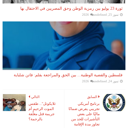
ثورة 23 يوليو بين رمزية الوطن وحق المصريين في الاحتفال بها
تموز 25, 2026
undefined
فلسطين والقضية الوطنية... بين الحق والمراجعة بقلم: فاتن شلباية
تموز 24, 2026
undefined
السابق
التالي
برنامج أمريكي
ثلايكوثل"... طقس
تجريبي يفرض ضمانًا
الموت الرحيم أم
ماليًا على بعض
جريمة قتل مغلّفة
التأشيرات للحد من
بالرحمة؟
تجاوز مدة الإقامة