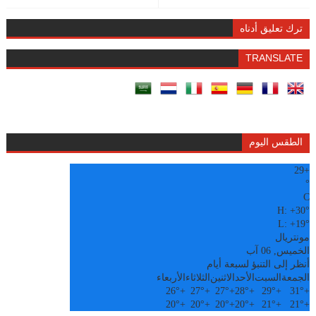
ترك تعليق أدناه
TRANSLATE
الطقس اليوم
29
+
°
C
H:
+
30°
L:
+
19°
مونتريال
الخميس, 06 آب
أنظر إلى التنبؤ لسبعة أيام
الجمعة
السبت
الأحد
الاثنين
الثلاثاء
الأربعاء
26°
+
27°
+
27°
+
28°
+
29°
+
31°
+
20°
+
20°
+
20°
+
20°
+
21°
+
21°
+