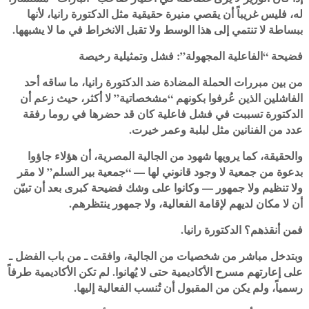
له، فليس غريباً أن يقصي منيرة حقيقية مثل الدكتورة رانيا، لأنها
ببساطة لا تنتمي إلى هذا الوسط ولا تقبل الانخراط في ما لا يشبهها.
فضيحة “الفاعلية المجهولة”: فشل وتمثيلية رخيصة
من بين مبررات الحملة المضادة ضد الدكتورة رانيا، ما ساقه أحد
الفاشلين الذين عُرفوا بكونهم “مشخصاتية” لا أكثر، حيث زعم أن
الدكتورة تسببت في فشل فاعلية كان قد حضرها في روما رفقة
عدد من الفنانين مثل لبلبة وعمر خيرت.
والحقيقة، كما يرويها شهود من الجالية المصرية، أن هؤلاء جاؤوا
بدعوة من جمعية لا وجود قانوني لها — “جمعية بير السلم” لا مقر
ولا تنظيم ولا جمهور — وكانوا على وشك فضيحة كبرى بعد أن تبيّن
أن لا مكان لديهم لإقامة الفعالية، ولا جمهور ينتظرهم.
فمن أنقذهم؟ الدكتورة رانيا.
وبتدخل مباشر من شخصيات من الجالية، وافقت ـ من باب الفضل ـ
على إعارتهم مسرح الأكاديمية حتى لا يُهانوا. لم تكن الأكاديمية طرفاً
رسمياً، ولم يكن من المقبول أن تُنسب الفعالية إليها.