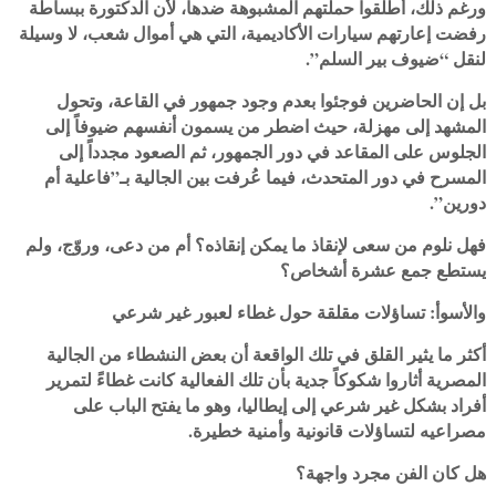
ورغم ذلك، أطلقوا حملتهم المشبوهة ضدها، لأن الدكتورة ببساطة
رفضت إعارتهم سيارات الأكاديمية، التي هي أموال شعب، لا وسيلة
لنقل “ضيوف بير السلم”.
بل إن الحاضرين فوجئوا بعدم وجود جمهور في القاعة، وتحول
المشهد إلى مهزلة، حيث اضطر من يسمون أنفسهم ضيوفاً إلى
الجلوس على المقاعد في دور الجمهور، ثم الصعود مجدداً إلى
المسرح في دور المتحدث، فيما عُرفت بين الجالية بـ”فاعلية أم
دورين”.
فهل نلوم من سعى لإنقاذ ما يمكن إنقاذه؟ أم من دعى، وروّج، ولم
يستطع جمع عشرة أشخاص؟
والأسوأ: تساؤلات مقلقة حول غطاء لعبور غير شرعي
أكثر ما يثير القلق في تلك الواقعة أن بعض النشطاء من الجالية
المصرية أثاروا شكوكاً جدية بأن تلك الفعالية كانت غطاءً لتمرير
أفراد بشكل غير شرعي إلى إيطاليا، وهو ما يفتح الباب على
مصراعيه لتساؤلات قانونية وأمنية خطيرة.
هل كان الفن مجرد واجهة؟