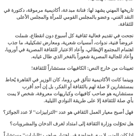
تاريخها المهني يشهد لها: فنانة مبدعة، أكاديمية مرموقة، دكتورة في
النقد الفني، وعضو بالمجلس القومي للمرأة والمجلس الأعلى
للثقافة.
نجحت في تقديم فعالية ثقافية كل أسبوع دون انقطاع، شملت
عروضاً فنية، ندوات، أمسيات شعرية، ومعارض تشكيلية، ما جذب
اهتمام المجتمع الإيطالي، وأعاد الاعتبار للثقافة المصرية في أوروبا،
وأعاد للجالية المصرية شعوراً بالفخر الذي طال غيابه.
تعيينات من خارج النص: الكافيهات مستشاراً للثقافة!
وبينما كانت الأكاديمية تتألق في روما، كان الوزير في القاهرة يُحاط
بمستشارين لا صلة لهم بالثقافة أو الفكر، بل إن أحد أقرب
مستشاريه هو صاحب كافيهات وكباريهات معروفة، شخص لا يمت
بأي صلة للثقافة إلا على طريقة النوادي الليلية.
فهل أصبح معيار العمل الثقافي هو عدد “الترابيزات” لا عدد الجوائز؟
هل تحوّلت وزارة الثقافة إلى امتداد لغرف الدخان والمشروبات؟
إذا كان الوزير لا يرى غضاضة في اختيار صاحب “البارات” مستشاراً