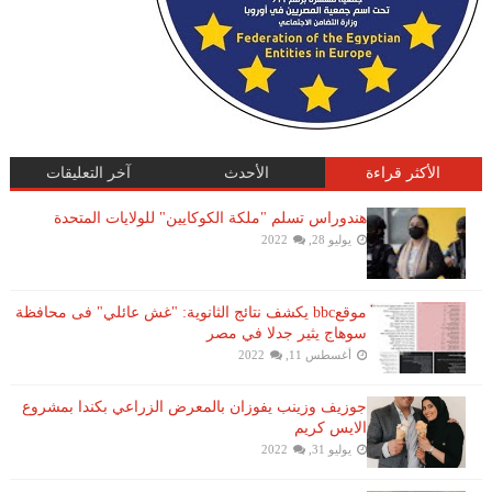
الأكثر قراءة
الأحدث
آخر التعليقات
هندوراس تسلم "ملكة الكوكايين" للولايات المتحدة
يوليو 28, 2022
موقعbbc يكشف نتائج الثانوية: "غش عائلي" فى محافظة
سوهاج يثير جدلا في مصر
أغسطس 11, 2022
جوزيف وزينب يفوزان بالمعرض الزراعي بكندا بمشروع
الايس كريم
يوليو 31, 2022