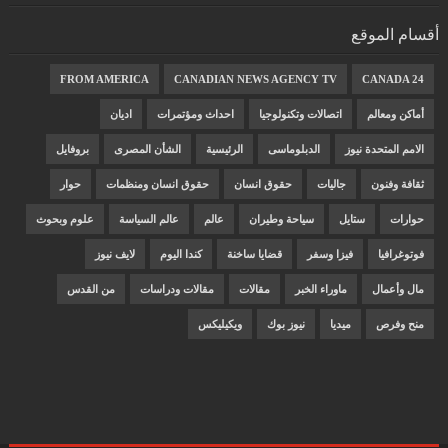
أقسام الموقع
FROM AMERICA
CANADIAN NEWS AGENCY TV
CANADA 24
أماكن ومعالم
اتصالات وتكنولوجيا
احداث ومؤتمرات
اديان
الامم المتحدة نيوز
الدبلوماسى
الرئيسية
الشأن المصرى
بروفايل
ثقافة وفنون
جاليات
حقوق انسان
حقوق انسان ومنظمات
حوار
حوارات
ستايل
سياحة وطيران
عالم
عالم السياسة
علوم وبحوث
فوتوغرافيا
فيزا وسفر
قضايا ساخنة
كندا اليوم
لايف نيوز
مال وأعمال
ماوراء الخبر
مقالات
مقالات ودراسات
من القدس
منح وفرص
ميديا
نيوز بوك
ويكيليكس