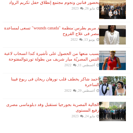
بحضور فنانين ونجوم مجتمع إنطلاق حفل تكريم الرواد
مايو 26, 2023
د.مريم بطرس:منظمة "wounds canada" تسعى لمساعدة
مصر فى علاج القروح
يونيو 13, 2022
بسبب منعها من الحصول على تأشيرة كندا انسحاب لاعبة ​
التنس​ المصريّة ​ميار شريف​ من بطولة ​تورنتو​المفتوحة
أغسطس 11, 2022
احمد شاكر يخطف قلب نورهان ريحان فى ربوع فيينا
الساحرة
أغسطس 29, 2022
الجالية المصرية بجورجيا تستقبل وفد دبلوماسى مصرى
رفيع المستوى
مايو 24, 2023