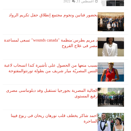
أغسطس 11, 2022
بحضور فنانين ونجوم مجتمع إنطلاق حفل تكريم الرواد
د.مريم بطرس:منظمة "wounds canada" تسعى لمساعدة
مصر فى علاج القروح
بسبب منعها من الحصول على تأشيرة كندا انسحاب لاعبة ​
التنس​ المصريّة ​ميار شريف​ من بطولة ​تورنتو​المفتوحة
الجالية المصرية بجورجيا تستقبل وفد دبلوماسى مصرى
رفيع المستوى
احمد شاكر يخطف قلب نورهان ريحان فى ربوع فيينا
الساحرة