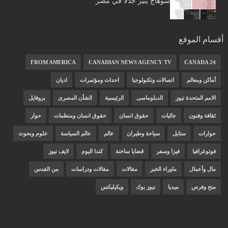
سوهاج يثير جدلا في مصر
أقسام الموقع
FROM AMERICA
CANADIAN NEWS AGENCY TV
CANADA 24
أماكن ومعالم
اتصالات وتكنولوجيا
احداث ومؤتمرات
اديان
الامم المتحدة نيوز
الدبلوماسى
الرئيسية
الشأن المصرى
بروفايل
ثقافة وفنون
جاليات
حقوق انسان
حقوق انسان ومنظمات
حوار
حوارات
ستايل
سياحة وطيران
عالم
عالم السياسة
علوم وبحوث
فوتوغرافيا
فيزا وسفر
قضايا ساخنة
كندا اليوم
لايف نيوز
مال وأعمال
ماوراء الخبر
مقالات
مقالات ودراسات
من القدس
منح وفرص
ميديا
نيوز بوك
ويكيليكس