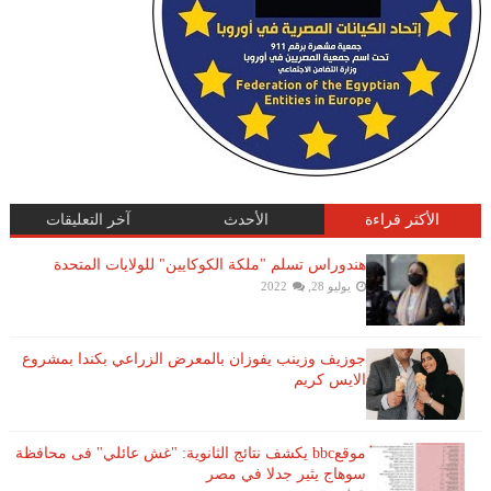
الأكثر قراءة
الأحدث
آخر التعليقات
هندوراس تسلم "ملكة الكوكايين" للولايات المتحدة
يوليو 28, 2022
جوزيف وزينب يفوزان بالمعرض الزراعي بكندا بمشروع
الايس كريم
موقعbbc يكشف نتائج الثانوية: "غش عائلي" فى محافظة
سوهاج يثير جدلا في مصر