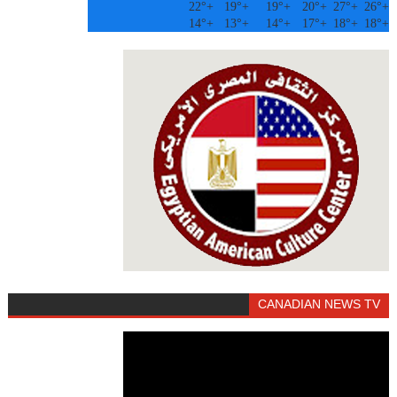
22°
+
19°
+
19°
+
20°
+
27°
+
26°
+
14°
+
13°
+
14°
+
17°
+
18°
+
18°
+
CANADIAN NEWS TV