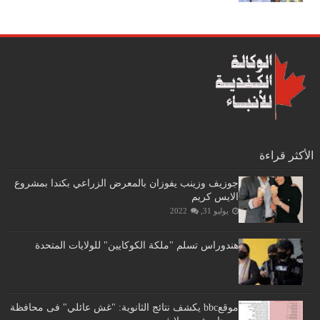
الأكثر قراءة
جوزيف وزينب يفوزان بالمعرض الزراعي بكندا بمشروع
الايس كريم
يوليو 31, 2022
هندوراس تسلم "ملكة الكوكايين" للولايات المتحدة
موقعbbc يكشف نتائج الثانوية: "غش عائلي" فى محافظة