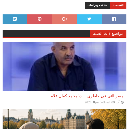
التصنيف:
مقالات ودراسات
مواضيع ذات الصلة
مصر التي في خاطري ... د\ محمد كمال علام
آب 09, 2026
undefined