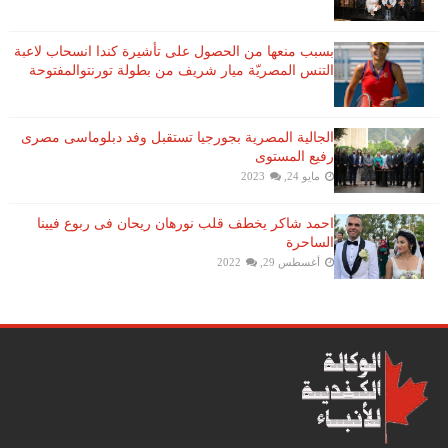
بسبب منعها من الحصول على تأشيرة كندا انسحاب لاعبة ​
التنس​ المصريّة ​ميار شريف​ من بطولة ​تورنتو​المفتوحة
الجالية المصرية بجورجيا تستقبل وفد دبلوماسى مصرى
رفيع المستوى
مايو 24, 2023
احمد شاكر يخطف قلب نورهان ريحان فى ربوع فيينا
الساحرة
أغسطس 29, 2022