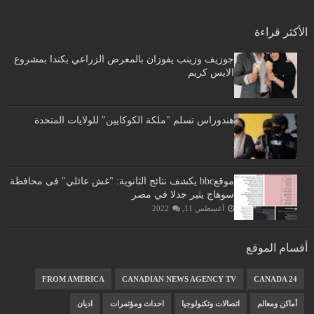
الأكثر قراءة
جوزيف وزينب يفوزان بالمعرض الزراعي بكندا بمشروع
الايس كريم
هندوراس تسلم "ملكة الكوكايين" للولايات المتحدة
موقعbbc يكشف نتائج الثانوية: "غش عائلي" فى محافظة
سوهاج يثير جدلا في مصر
أغسطس 11, 2022
أقسام الموقع
FROM AMERICA
CANADIAN NEWS AGENCY TV
CANADA 24
أماكن ومعالم
اتصالات وتكنولوجيا
احداث ومؤتمرات
اديان