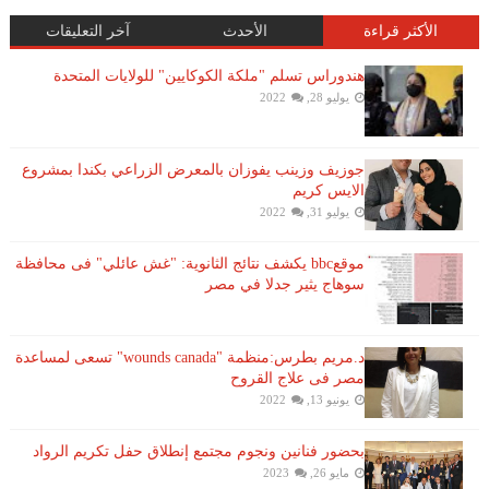
الأكثر قراءة
الأحدث
آخر التعليقات
هندوراس تسلم "ملكة الكوكايين" للولايات المتحدة
يوليو 28, 2022
جوزيف وزينب يفوزان بالمعرض الزراعي بكندا بمشروع
الايس كريم
يوليو 31, 2022
موقعbbc يكشف نتائج الثانوية: "غش عائلي" فى محافظة
سوهاج يثير جدلا في مصر
د.مريم بطرس:منظمة "wounds canada" تسعى لمساعدة
مصر فى علاج القروح
يونيو 13, 2022
بحضور فنانين ونجوم مجتمع إنطلاق حفل تكريم الرواد
مايو 26, 2023