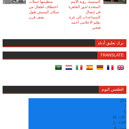
المنسية: رؤية الأمم
بتنظيمها حملات
المتحدة لدور القاهرة
اختطاف اطفال من
في إيصال
سكان اليينيش طول
المساعدات إلى غزة
نصف قرن
بقلم الاعلامى أحمد
فتحي
ترك تعليق أدناه
TRANSLATE
الطقس اليوم
27
+
°
C
H:
+
31°
L:
+
19°
مونتريال