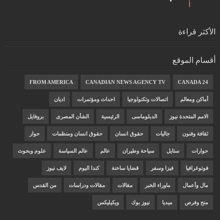
الأكثر قراءة
أقسام الموقع
FROM AMERICA
CANADIAN NEWS AGENCY TV
CANADA 24
أماكن ومعالم
اتصالات وتكنولوجيا
احداث ومؤتمرات
اديان
الامم المتحدة نيوز
الدبلوماسى
الرئيسية
الشأن المصرى
بروفايل
ثقافة وفنون
جاليات
حقوق انسان
حقوق انسان ومنظمات
حوار
حوارات
ستايل
سياحة وطيران
عالم
عالم السياسة
علوم وبحوث
فوتوغرافيا
فيزا وسفر
قضايا ساخنة
كندا اليوم
لايف نيوز
مال وأعمال
ماوراء الخبر
مقالات
مقالات ودراسات
من القدس
منح وفرص
ميديا
نيوز بوك
ويكيليكس