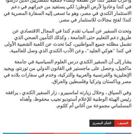
وأعرب سفير كندا عن تطلعه لإنشاء جمعية للمصريين الذين درسوا
في كندا وعادوا لأرض الوطن؛ لكي يستفيد من خبراتهم في دعم
الاستثمار الكندي في مصر، وهو ما تسعى إليه السفارة المصرية في
كندا؛ لفتح مجالات للاستثمار في مصر.
وتحدث السفير عن أسباب تقدم كندا في المجال الاقتصادي عن
طريق دعم التعليم حتى الجامعة ، وكذلك التأمين الصحي الذي
تشمل مظلته جميع المواطنين، كما تحدث عن اللعبة الشعبية الأولى
في كندا "هوكي الجليد"، وعن الأدب الكندي الذي وصل للعالمية.
يشار إلى أن السفير الكندي درس العلوم السياسية في جامعة
ماكجيل، وحصل على ماجستير في القانون الدولي من تورنتو، ويجيد
الإنجليزية والفرنسية والعربية والتركية، وخدم في سفارات بلاده في
مصر وباكستان وتركيا وفلسطين والعراق.
وفي السياق ، وخلال زيارته لماسبيرو ، زار السفير الكندي ، يرافقه
رئيس الهيئة الوطنية للإعلام أستوديو نجيب محفوظ، وأهداه
المسلماني مجموعة من أغاني أم كلثوم.
التصنيف:
الشأن المصرى