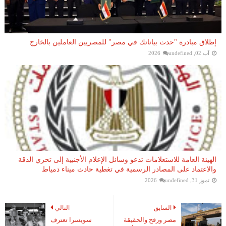
إطلاق مبادرة "حدث بياناتك في مصر" للمصريين العاملين بالخارج
آب 02, 2026
undefined
الهيئة العامة للاستعلامات تدعو وسائل الإعلام الأجنبية إلى تحري الدقة
والاعتماد على المصادر الرسمية في تغطية حادث ميناء دمياط
تموز 31, 2026
undefined
السابق
التالي
مصر ورفح والحقيقة
سويسرا تعترف