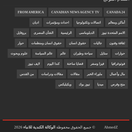
FROM AMERICA
CANADIAN NEWS AGENCY TV
CANADA 24
أماكن ومعالم
اتصالات وتكنولوجيا
احداث ومؤتمرات
اديان
الامم المتحدة نيوز
الدبلوماسى
الرئيسية
الشأن المصرى
بروفايل
ثقافة وفنون
جاليات
حقوق انسان
حقوق انسان ومنظمات
حوار
حوارات
ستايل
سياحة وطيران
عالم
عالم السياسة
علوم وبحوث
فوتوغرافيا
فيزا وسفر
قضايا ساخنة
كندا اليوم
لايف نيوز
مال وأعمال
ماوراء الخبر
مقالات
مقالات ودراسات
من القدس
منح وفرص
ميديا
نيوز بوك
ويكيليكس
AhmedZ
© جميع الحقوق محفوظة
الوكالة الكندية للانباء
2026