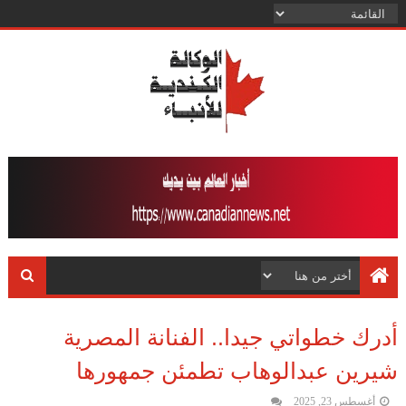
أدرك خطواتي جيدا.. الفنانة المصرية
شيرين عبدالوهاب تطمئن جمهورها
أغسطس 23, 2025