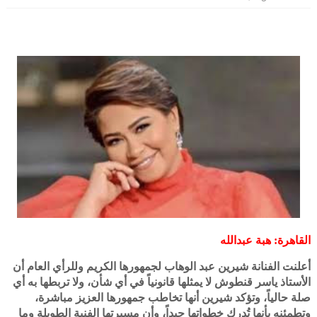
القاهرة: هبة عبدالله
أعلنت الفنانة شيرين عبد الوهاب لجمهورها الكريم وللرأي العام أن
الأستاذ ياسر قنطوش لا يمثلها قانونياً في أي شأن، ولا تربطها به أي
صلة حالياً، وتؤكد شيرين أنها تخاطب جمهورها العزيز مباشرة،
وتطمئنه بأنها تُدرك خطواتها جيداً، وأن مسيرتها الفنية الطويلة وما