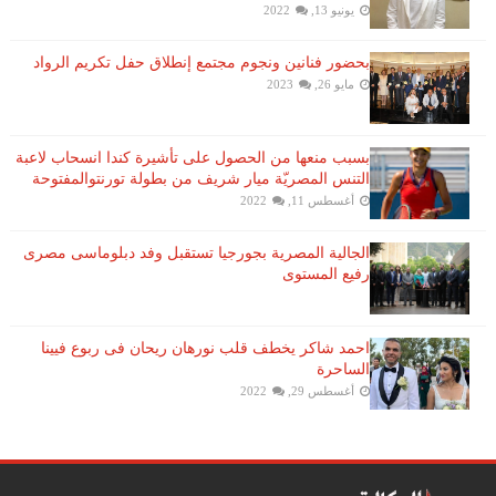
يونيو 13, 2022
بحضور فنانين ونجوم مجتمع إنطلاق حفل تكريم الرواد
مايو 26, 2023
بسبب منعها من الحصول على تأشيرة كندا انسحاب لاعبة ​
التنس​ المصريّة ​ميار شريف​ من بطولة ​تورنتو​المفتوحة
أغسطس 11, 2022
الجالية المصرية بجورجيا تستقبل وفد دبلوماسى مصرى
رفيع المستوى
احمد شاكر يخطف قلب نورهان ريحان فى ربوع فيينا
الساحرة
أغسطس 29, 2022