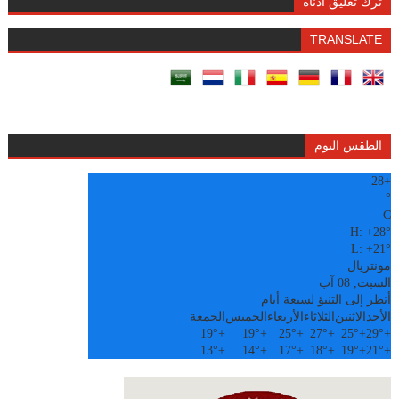
ترك تعليق أدناه
TRANSLATE
الطقس اليوم
28
+
°
C
H:
+
28°
L:
+
21°
مونتريال
السبت, 08 آب
أنظر إلى التنبؤ لسبعة أيام
الأحد
الاثنين
الثلاثاء
الأربعاء
الخميس
الجمعة
19°
+
19°
+
25°
+
27°
+
25°
+
29°
+
13°
+
14°
+
17°
+
18°
+
19°
+
21°
+