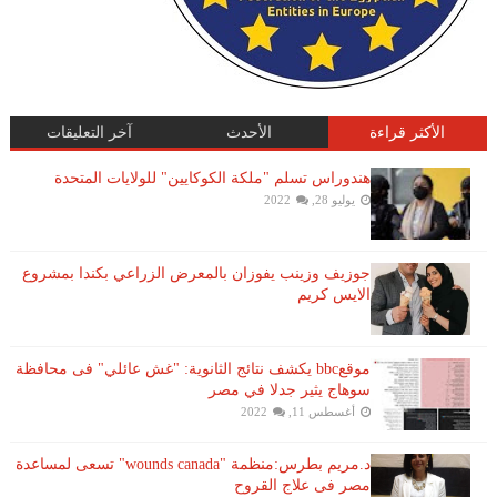
الأكثر قراءة
الأحدث
آخر التعليقات
هندوراس تسلم "ملكة الكوكايين" للولايات المتحدة
يوليو 28, 2022
جوزيف وزينب يفوزان بالمعرض الزراعي بكندا بمشروع
الايس كريم
موقعbbc يكشف نتائج الثانوية: "غش عائلي" فى محافظة
سوهاج يثير جدلا في مصر
أغسطس 11, 2022
د.مريم بطرس:منظمة "wounds canada" تسعى لمساعدة
مصر فى علاج القروح