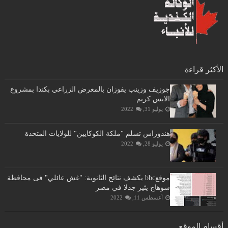
الأكثر قراءة
جوزيف وزينب يفوزان بالمعرض الزراعي بكندا بمشروع
الايس كريم
يوليو 31, 2022
هندوراس تسلم "ملكة الكوكايين" للولايات المتحدة
يوليو 28, 2022
موقعbbc يكشف نتائج الثانوية: "غش عائلي" فى محافظة
سوهاج يثير جدلا في مصر
أغسطس 11, 2022
أقسام الموقع