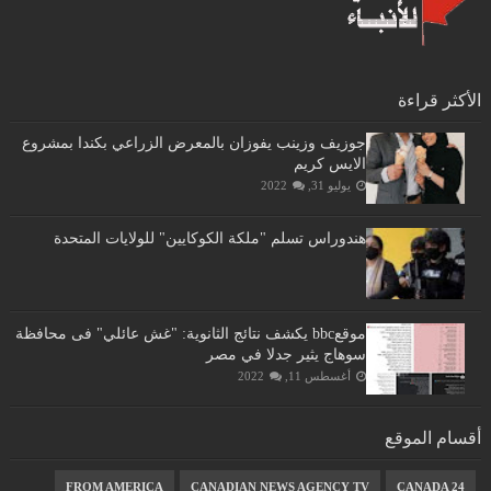
الأكثر قراءة
جوزيف وزينب يفوزان بالمعرض الزراعي بكندا بمشروع
الايس كريم
يوليو 31, 2022
هندوراس تسلم "ملكة الكوكايين" للولايات المتحدة
موقعbbc يكشف نتائج الثانوية: "غش عائلي" فى محافظة
سوهاج يثير جدلا في مصر
أغسطس 11, 2022
أقسام الموقع
FROM AMERICA
CANADIAN NEWS AGENCY TV
CANADA 24