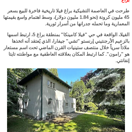
طرحت في العاصمة التشيكية براغ فيلا تاريخية فاخرة للبيع بسعر
45 مليون كرونة (نحو 1.84 مليون دولار)، وسط اهتمام واسع بقيمتها
المعمارية وما تحمله جدرانها من أسرار ثورية.
الفيلا، الواقعة في حي "فيلا كامينكا" بمنطقة براغ 5، ارتبط اسمها
بالزعيم الأرجنتيني إرنستو "تشي" جيفارا، الذي يُعتقد أنه اتخذها
ملاذاً سرياً خلال منتصف ستينيات القرن الماضي تحت اسم مستعار
هو "رامون". كما ارتبط المكان بعلاقته العاطفية مع مواطنته تايتا
إنفانتي.