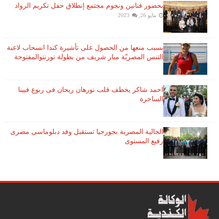
بحضور فنانين ونجوم مجتمع إنطلاق حفل تكريم الرواد
مايو 26, 2023
بسبب منعها من الحصول على تأشيرة كندا انسحاب لاعبة ​
التنس​ المصريّة ​ميار شريف​ من بطولة ​تورنتو​المفتوحة
احمد شاكر يخطف قلب نورهان ريحان فى ربوع فيينا
الساحرة
الجالية المصرية بجورجيا تستقبل وفد دبلوماسى مصرى
رفيع المستوى