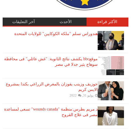
الأكثر قراءة
الأحدث
آخر التعليقات
هندوراس تسلم "ملكة الكوكايين" للولايات المتحدة
موقعbbc يكشف نتائج الثانوية: "غش عائلي" فى محافظة
سوهاج يثير جدلا في مصر
جوزيف وزينب يفوزان بالمعرض الزراعي بكندا بمشروع
الايس كريم
يوليو 31, 2022
د.مريم بطرس:منظمة "wounds canada" تسعى لمساعدة
مصر فى علاج القروح