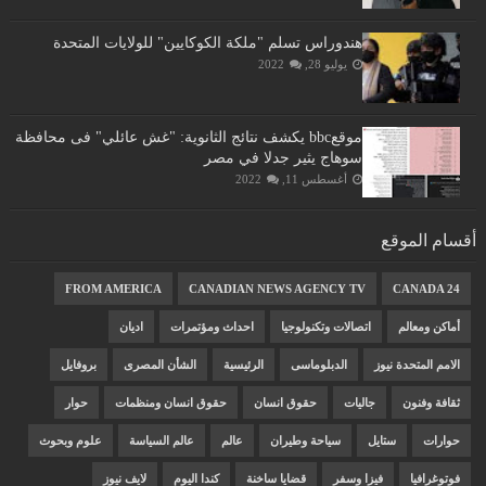
هندوراس تسلم "ملكة الكوكايين" للولايات المتحدة
يوليو 28, 2022
موقعbbc يكشف نتائج الثانوية: "غش عائلي" فى محافظة
سوهاج يثير جدلا في مصر
أغسطس 11, 2022
أقسام الموقع
FROM AMERICA
CANADIAN NEWS AGENCY TV
CANADA 24
أماكن ومعالم
اتصالات وتكنولوجيا
احداث ومؤتمرات
اديان
الامم المتحدة نيوز
الدبلوماسى
الرئيسية
الشأن المصرى
بروفايل
ثقافة وفنون
جاليات
حقوق انسان
حقوق انسان ومنظمات
حوار
حوارات
ستايل
سياحة وطيران
عالم
عالم السياسة
علوم وبحوث
فوتوغرافيا
فيزا وسفر
قضايا ساخنة
كندا اليوم
لايف نيوز