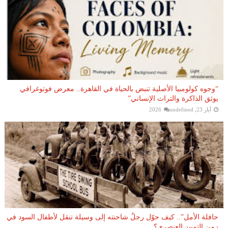
“وجوه كولومبيا الأصلية تنبض بالحياة في القاهرة.. معرض فوتوغرافي
يوثق الذاكرة والتراث الإنساني”
أيار 23, 2026
undefined
حافلة الأمل”.. كيف حوّل رجلٌ شاحنته إلى وسيلة تنقل لأطفال السود في
زمن التمييز العنصري؟