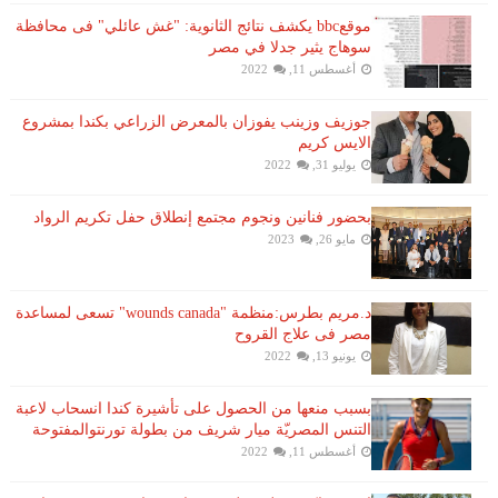
موقعbbc يكشف نتائج الثانوية: "غش عائلي" فى محافظة
سوهاج يثير جدلا في مصر
أغسطس 11, 2022
جوزيف وزينب يفوزان بالمعرض الزراعي بكندا بمشروع
الايس كريم
يوليو 31, 2022
بحضور فنانين ونجوم مجتمع إنطلاق حفل تكريم الرواد
مايو 26, 2023
د.مريم بطرس:منظمة "wounds canada" تسعى لمساعدة
مصر فى علاج القروح
يونيو 13, 2022
بسبب منعها من الحصول على تأشيرة كندا انسحاب لاعبة ​
التنس​ المصريّة ​ميار شريف​ من بطولة ​تورنتو​المفتوحة
أغسطس 11, 2022