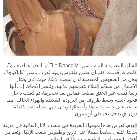
الفتاة، المعروفة اليوم باسم "La Doncella" أو "العذراء الصغيرة"،
كانت قد قُدمت كقربان ضمن طقوس دينية تُعرف باسم "كاباكوچا"،
وهي من الطقوس المقدسة لدى شعب الإنكا، حيث كان يُختار
الأطفال من سلالة النبلاء لتقديمهم للآلهة. وتشير الأبحاث إلى أنها
ربما قُتلت عبر الخنق بقطعة قماش بعد تخديرها، ثم دُفنت داخل
فجوة جبلية وسط ظروف من البرودة الشديدة والهواء الجاف، مما
ساعد على حفظ جسدها وأعضائها وحتى دمها بحالة شبه كاملة،
دون أي تدخل تحنيطي أو بشري.
اليوم، تُعرض هذه المومياء الفريدة في متحف الآثار العالية في مدينة
سالتا، لتبقى شاهداً مذهلاً على تاريخ وطقوس شعب الإنكا، وتُعد من
أفضل المومياوات الطبيعية حفظًا في العالم.