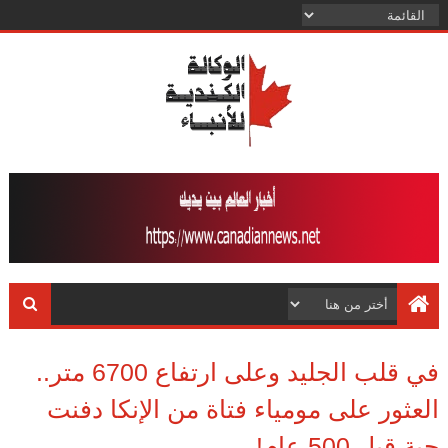
في قلب الجليد وعلى ارتفاع 6700 متر..
العثور على مومياء فتاة من الإنكا دفنت
حية قبل 500 عام!