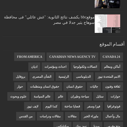
موقعbbc يكشف نتائج الثانوية: "غش عائلي" فى محافظة
سوهاج يثير جدلا في مصر
أقسام الموقع
FROM AMERICA
CANADIAN NEWS AGENCY TV
CANADA 24
أماكن ومعالم
اتصالات وتكنولوجيا
احداث ومؤتمرات
اديان
الامم المتحدة نيوز
الدبلوماسى
الرئيسية
الشأن المصرى
بروفايل
ثقافة وفنون
جاليات
حقوق انسان
حقوق انسان ومنظمات
حوار
حوارات
ستايل
سياحة وطيران
عالم
عالم السياسة
علوم وبحوث
فوتوغرافيا
فيزا وسفر
قضايا ساخنة
كندا اليوم
لايف نيوز
مال وأعمال
ماوراء الخبر
مقالات
مقالات ودراسات
من القدس
منح وفرص
ميديا
نيوز بوك
ويكيليكس