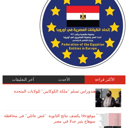
الأكثر قراءة
الأحدث
آخر التعليقات
هندوراس تسلم "ملكة الكوكايين" للولايات المتحدة
موقعbbc يكشف نتائج الثانوية: "غش عائلي" فى محافظة
سوهاج يثير جدلا في مصر