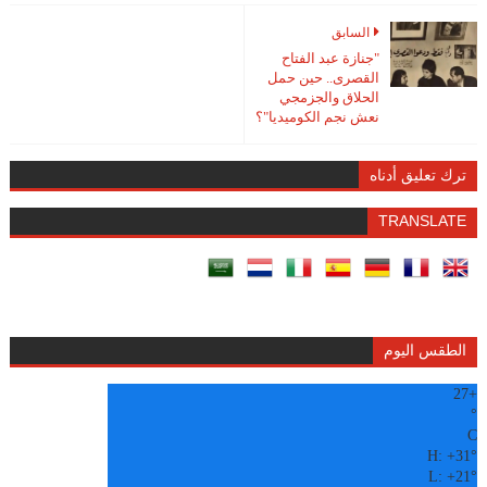
السابق
"جنازة عبد الفتاح
القصرى.. حين حمل
الحلاق والجزمجي
نعش نجم الكوميديا"؟
ترك تعليق أدناه
TRANSLATE
الطقس اليوم
27
+
°
C
H:
+
31°
L:
+
21°