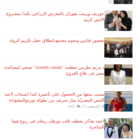
جوزيف وزينب يفوزان بالمعرض الزراعي بكندا بمشروع
الايس كريم
بحضور فنانين ونجوم مجتمع إنطلاق حفل تكريم الرواد
د.مريم بطرس:منظمة "wounds canada" تسعى لمساعدة
مصر فى علاج القروح
بسبب منعها من الحصول على تأشيرة كندا انسحاب لاعبة ​
التنس​ المصريّة ​ميار شريف​ من بطولة ​تورنتو​المفتوحة
أغسطس 11, 2022
احمد شاكر يخطف قلب نورهان ريحان فى ربوع فيينا
الساحرة