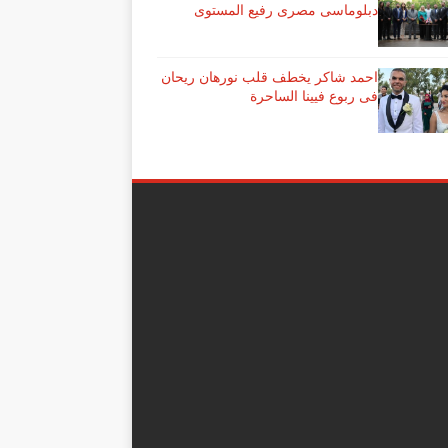
دبلوماسى مصرى رفيع المستوى
احمد شاكر يخطف قلب نورهان ريحان
فى ربوع فيينا الساحرة