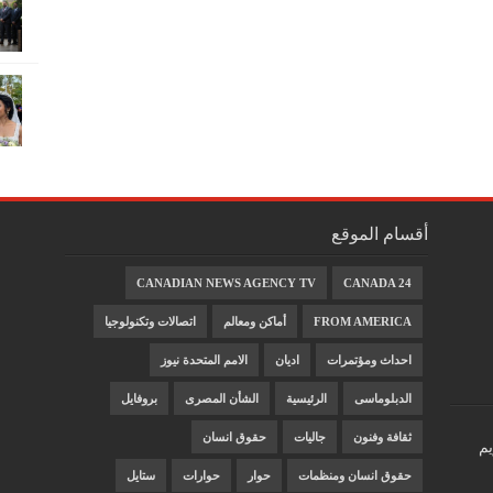
أقسام الموقع
CANADIAN NEWS AGENCY TV
CANADA 24
FROM AMERICA
أماكن ومعالم
اتصالات وتكنولوجيا
احداث ومؤتمرات
اديان
الامم المتحدة نيوز
الدبلوماسى
الرئيسية
الشأن المصرى
بروفايل
ثقافة وفنون
جاليات
حقوق انسان
يم
حقوق انسان ومنظمات
حوار
حوارات
ستايل