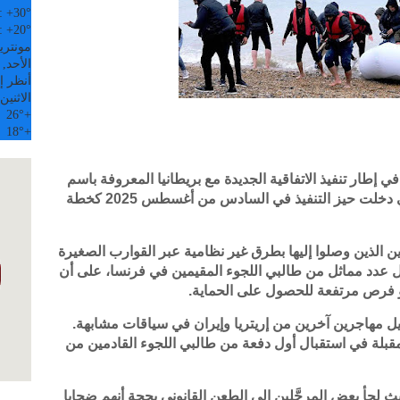
:
+
30°
:
+
20°
مونتري
الأحد, 09 آب
أنظر إل
الاثنين
26°
+
18°
+
طار تنفيذ الاتفاقية الجديدة مع بريطانيا المعروفة باسم
"واحد مقابل واحد" (One-in One-out)، والتي دخلت حيز التنفيذ في السادس من أغسطس 2025 كخطة
ين الذين وصلوا إليها بطرق غير نظامية عبر القوارب الصغيرة
بال عدد مماثل من طالبي اللجوء المقيمين في فرنسا، على أن
أو فرص مرتفعة للحصول على الحماية.
حيل مهاجرين آخرين من إريتريا وإيران في سياقات مشابهة.
م المقبلة في استقبال أول دفعة من طالبي اللجوء القادمين من
ث لجأ بعض المرحَّلين إلى الطعن القانوني بحجة أنهم ضحايا