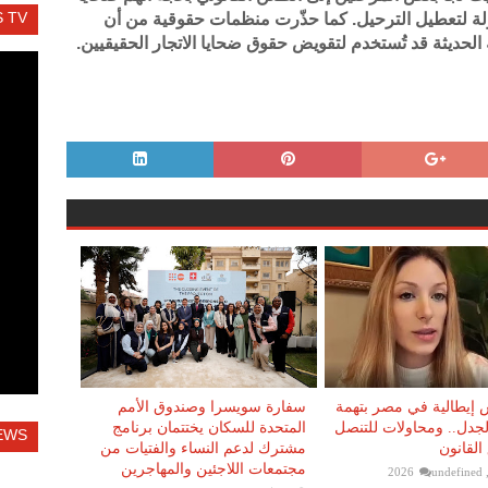
 TV
ولة لتعطيل الترحيل. كما حذّرت منظمات حقوقية من أن
 الحديثة قد تُستخدم لتقويض حقوق ضحايا الاتجار الحقيقيين.
إيطالية في مصر بتهمة
سفارة سويسرا وصندوق الأمم
 الجدل.. ومحاولات للتنصل
المتحدة للسكان يختتمان برنامج
EWS
القانون
مشترك لدعم النساء والفتيات من
مجتمعات اللاجئين والمهاجرين
undefined