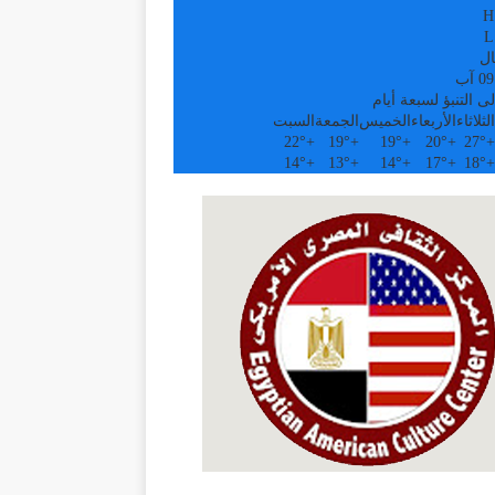
H
L
ال
ى التنبؤ لسبعة أيام
الثلاثاء
الأربعاء
الخميس
الجمعة
السبت
22°
+
19°
+
19°
+
20°
+
27°
+
14°
+
13°
+
14°
+
17°
+
18°
+