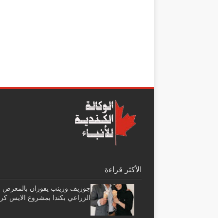
الأكثر قراءة
جوزيف وزينب يفوزان بالمعرض
الزراعي بكندا بمشروع الايس كر