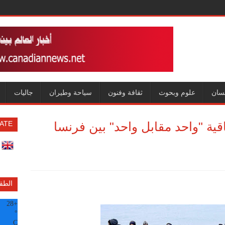
سان
علوم وبحوث
ثقافة وفنون
سياحة وطيران
جاليات
ية "واحد مقابل واحد" بين فرنسا
ATE
الطق
28
+
°
C