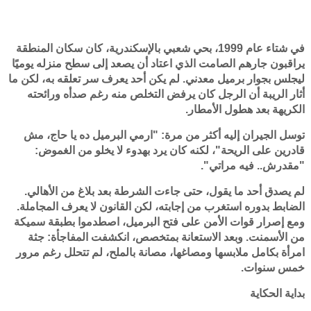
في شتاء عام 1999، بحي شعبي بالإسكندرية، كان سكان المنطقة
يراقبون جارهم الصامت الذي اعتاد أن يصعد إلى سطح منزله يوميًا
ليجلس بجوار برميل معدني. لم يكن أحد يعرف سر تعلقه به، لكن ما
أثار الريبة أن الرجل كان يرفض التخلص منه رغم صدأه ورائحته
الكريهة بعد هطول الأمطار.
توسل الجيران إليه أكثر من مرة: "ارمي البرميل ده يا حاج، مش
قادرين على الريحة"، لكنه كان يرد بهدوء لا يخلو من الغموض:
"مقدرش.. فيه مراتي".
لم يصدق أحد ما يقول، حتى جاءت الشرطة بعد بلاغ من الأهالي.
الضابط بدوره استغرب من إجابته، لكن القانون لا يعرف المجاملة.
ومع إصرار قوات الأمن على فتح البرميل، اصطدموا بطبقة سميكة
من الأسمنت. وبعد الاستعانة بمتخصص، انكشفت المفاجأة: جثة
امرأة بكامل ملابسها ومصاغها، مصانة بالملح، لم تتحلل رغم مرور
خمس سنوات.
بداية الحكاية