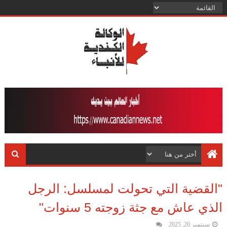
"القضية التي تحولت لمسلسل: الرجل
الذي عاش مع جثة زوجته 5 سنوات"
سبتمبر 20, 2025