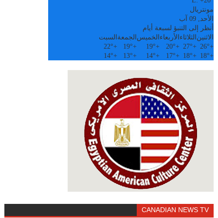
L:
+
20°
مونتريال
الأحد, 09 آب
أنظر إلى التنبؤ لسبعة أيام
الاثنين
الثلاثاء
الأربعاء
الخميس
الجمعة
السبت
22°
+
19°
+
19°
+
20°
+
27°
+
26°
+
14°
+
13°
+
14°
+
17°
+
18°
+
18°
+
CANADIAN NEWS TV