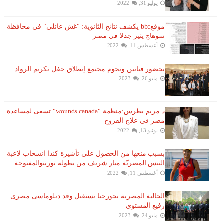
يوليو 31, 2022
موقعbbc يكشف نتائج الثانوية: "غش عائلي" فى محافظة
سوهاج يثير جدلا في مصر
أغسطس 11, 2022
بحضور فنانين ونجوم مجتمع إنطلاق حفل تكريم الرواد
مايو 26, 2023
د.مريم بطرس:منظمة "wounds canada" تسعى لمساعدة
مصر فى علاج القروح
يونيو 13, 2022
بسبب منعها من الحصول على تأشيرة كندا انسحاب لاعبة ​
التنس​ المصريّة ​ميار شريف​ من بطولة ​تورنتو​المفتوحة
أغسطس 11, 2022
الجالية المصرية بجورجيا تستقبل وفد دبلوماسى مصرى
رفيع المستوى
مايو 24, 2023