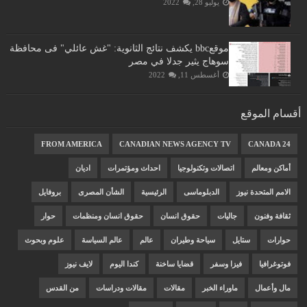
يوليو 28, 2022
موقعbbc يكشف نتائج الثانوية: "غش عائلي" فى محافظة
سوهاج يثير جدلا في مصر
أغسطس 11, 2022
أقسام الموقع
FROM AMERICA
CANADIAN NEWS AGENCY TV
CANADA 24
أماكن ومعالم
اتصالات وتكنولوجيا
احداث ومؤتمرات
اديان
الامم المتحدة نيوز
الدبلوماسى
الرئيسية
الشأن المصرى
بروفايل
ثقافة وفنون
جاليات
حقوق انسان
حقوق انسان ومنظمات
حوار
حوارات
ستايل
سياحة وطيران
عالم
عالم السياسة
علوم وبحوث
فوتوغرافيا
فيزا وسفر
قضايا ساخنة
كندا اليوم
لايف نيوز
مال وأعمال
ماوراء الخبر
مقالات
مقالات ودراسات
من القدس