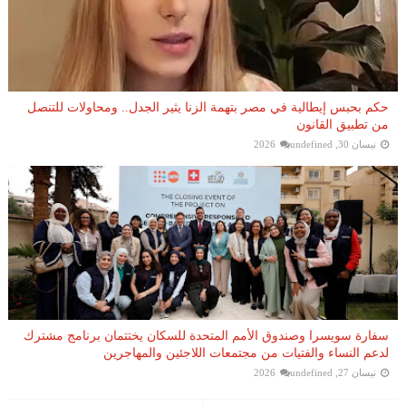
حكم بحبس إيطالية في مصر بتهمة الزنا يثير الجدل.. ومحاولات للتنصل
من تطبيق القانون
نيسان 30, 2026
undefined
سفارة سويسرا وصندوق الأمم المتحدة للسكان يختتمان برنامج مشترك
لدعم النساء والفتيات من مجتمعات اللاجئين والمهاجرين
نيسان 27, 2026
undefined