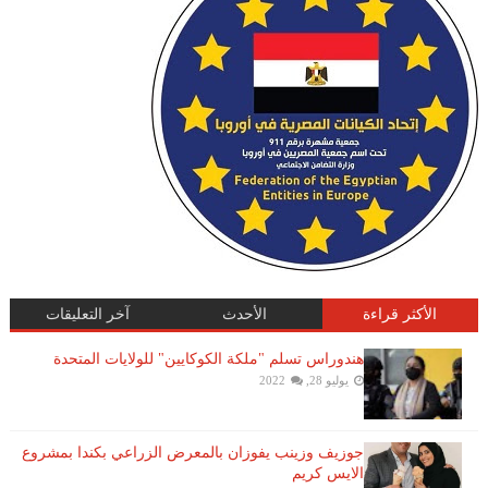
الأكثر قراءة
الأحدث
آخر التعليقات
هندوراس تسلم "ملكة الكوكايين" للولايات المتحدة
يوليو 28, 2022
جوزيف وزينب يفوزان بالمعرض الزراعي بكندا بمشروع
الايس كريم