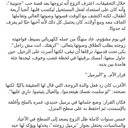
خلال التحقيقات، اعترف الزوج أنه تزوجها بعد قصة حب "جنونية"،
وأنه كان على استعداد لفعل المستحيل ليكسب قلبها. أنجبا أربعة
أطفال، لكنه اكتشف مع الوقت قسوتها وصوتها العالي وتعاملها
الجاف معه ومع أولاده. كان يحتمل كل ذلك لأنه أحبها حبًا لم يعرف
له حدودًا.
في يوم مشؤوم، عاد منهكًا من عمله ككهربائي بسيط، فواجهته
زوجته بطلب الطلاق وصوتها يتعالى: "كرهتك.. انت مش راجل".
بكى تحت قدميها، ترجّاها أن تبقى، لكنها أصرت على الرحيل. حين
حاول منعها، أمسك برقبتها في لحظة غضب وخوف، ليجدها جثة
هامدة بين يديه.
قرار الأم.. و"البرميل"
الأغرب كان رد فعل والدة الزوجة، التي قال لها الحقيقة باكيًا. لكنها
نصحته: "لو سلمت نفسك هيتعدموا.. والعيال يتيتموا. دارِي عليها".
فكان القرار: وضع جثمانها في برميل حديدي، غمره بالملح وأغلقه
بالإسمنت، ثم احتفظ به على سطح المنزل.
خمس سنوات كاملة ظل الزوج يصعد إلى السطح في الأعياد
والمناسبات، يحتفل بجوار "برميل زوجته"، يحدثها ويؤكد لها حبه