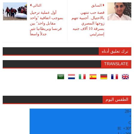
السابق
التالي
قصة حب تنتهي
أول عملية ترحيل
بالاحتيال.. أجنبية تتهم
بموجب اتفاقية "واحد
زوجها المصري
مقابل واحد" بين
بسرقة 10 آلاف جنيه
فرنسا وبريطانيا تثير
إسترليني
جدلاً واسعاً
ترك تعليق أدناه
TRANSLATE
الطقس اليوم
28
+
°
C
H:
+
30°