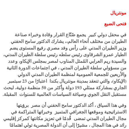
مونتريال
فتحى الضبع
في محفل دولي كبير يجمع صُنّاع القرار وقادة وخبراء صناعة
الطيران من مختلف أنحاء العالم،، يشارك الدكتور سامح الحفني
وزير الطيران المدني على رأس وفد مصري رفيع المستوى يضم
الطيار عمرو الشرقاوى رئيس سلطه رئيس سلطة الطيران المدني،
والسيدة ريم العرابي المُمثل المناوب لمصر بمجلس الإيكاو، وعدد
من مسؤولي سلطة الطيران المدني ، في اجتماعات الدورة الثانية
والأربعين للجمعية العمومية لمنظمة الطيران المدني الدولي
(الإيكاو)، والتي تنعقد بمدينة مونتريال بكندا اعتبارًا من 23 سبتمبر
الجاري بمشاركة ممثلي 193 دولة وأكثر من 50 منظمة دولية، لبحث
مستقبل النقل الجوي وصياغة السياسات العالمية للسنوات المقبلة.
وفي هذا السياق ، أكد الدكتور سامح الحفني أن مصر برؤيتها
الاستراتيجية وموقعها الجغرافي المتميز وخبراتها المتراكمة في
مجال الطيران المدني تمضى قُدمًا في تعزيز مكانتها كمركز إقليمي
رائد في هذا المجال ، مشيرًا إلى أن الدولة المصرية تولي اهتمامًا