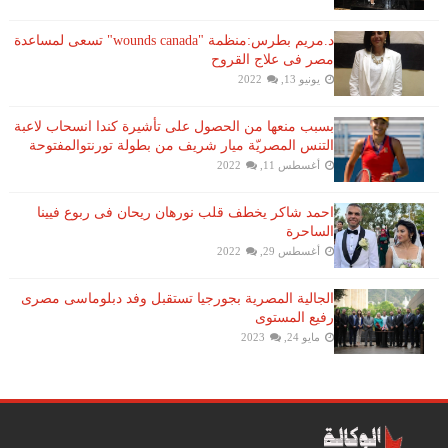
د.مريم بطرس:منظمة "wounds canada" تسعى لمساعدة
مصر فى علاج القروح
يونيو 13, 2022
بسبب منعها من الحصول على تأشيرة كندا انسحاب لاعبة ​
التنس​ المصريّة ​ميار شريف​ من بطولة ​تورنتو​المفتوحة
أغسطس 11, 2022
احمد شاكر يخطف قلب نورهان ريحان فى ربوع فيينا
الساحرة
أغسطس 29, 2022
الجالية المصرية بجورجيا تستقبل وفد دبلوماسى مصرى
رفيع المستوى
مايو 24, 2023