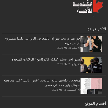
الأكثر قراءة
جوزيف وزينب يفوزان بالمعرض الزراعي بكندا بمشروع
الايس كريم
يوليو 31, 2022
هندوراس تسلم "ملكة الكوكايين" للولايات المتحدة
يوليو 28, 2022
موقعbbc يكشف نتائج الثانوية: "غش عائلي" فى محافظة
سوهاج يثير جدلا في مصر
أغسطس 11, 2022
أقسام الموقع