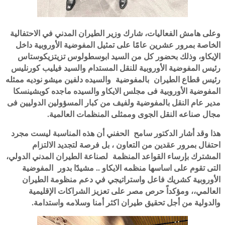
وعلى هامش الفعاليات، شارك وزير الطيران المدني في الاحتفالية
الخاصة بمرور عشرين عامًا على تمثيل المفوضية الأوروبية داخل
الإيكاو، وذلك بحضور كل من السيد ابوسطولوس تزيتزيكوستاس
رئيس المفوضية الأوروبية للنقل المستدام والسيد فيليب كورنليس
رئيس قطاع الطيران بالمفوضية والسيده دلفين ميشو نوديه ممثله
المفوضية الأوروبية فى مجلس الايكاو والسيده ماجده كوبشينسكا
مدير عام النقل بالمفوضية ولفيف من كبار المسؤولين الدوليين فى
مجال صناعه النقل الجوى وممثلى المنظمات العالمية.
هذا وقد أشار الدكتور سامح الحفني أن هذه المناسبة ليست مجرد
احتفال بمرور عقدين من التعاون ، بل فرصة لتجديد الالتزام
المشترك بإرساء القواعد المنظمة لصناعة الطيران المدني الدولي،
التى تقوم على اساسها منظمه الايكاو .. مشيدًا بدور المفوضية
الأوروبية كشريك فاعل واستراتيجي في دعم منظومة الطيران
العالمي،، ومؤكداً حرص مصر على تعزيز الشراكات الإقليمية
والدولية من أجل تحقيق طيران اكثر أمنا وسلامه واستدامة.