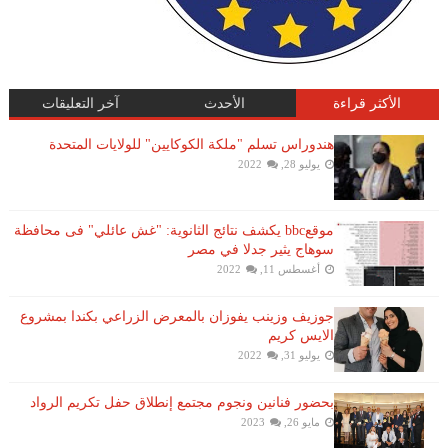
الأكثر قراءة
الأحدث
آخر التعليقات
هندوراس تسلم "ملكة الكوكايين" للولايات المتحدة
يوليو 28, 2022
موقعbbc يكشف نتائج الثانوية: "غش عائلي" فى محافظة
سوهاج يثير جدلا في مصر
أغسطس 11, 2022
جوزيف وزينب يفوزان بالمعرض الزراعي بكندا بمشروع
الايس كريم
يوليو 31, 2022
بحضور فنانين ونجوم مجتمع إنطلاق حفل تكريم الرواد
مايو 26, 2023