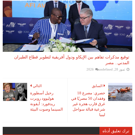
توقيع مذكرات تفاهم بين الإيكاو ودول أفريقية لتطوير قطاع الطيران
المدني.. مصر
تموز 28, 2026
undefined
السابق
التالي
حصري: مصرع 18
رحيل أسطورة
وفقدان 50 مصريًا في
هوليوود روبرت
غرق قارب هجرة غير
ريدفورد: أيقونة
شرعية قبالة سواحل
السينما وصوت البيئة
ليبيا
ترك تعليق أدناه