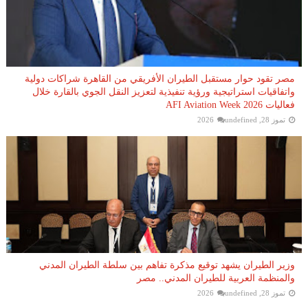
مصر تقود حوار مستقبل الطيران الأفريقي من القاهرة شراكات دولية
واتفاقيات استراتيجية ورؤية تنفيذية لتعزيز النقل الجوي بالقارة خلال
فعاليات AFI Aviation Week 2026
تموز 28, 2026
undefined
وزير الطيران يشهد توقيع مذكرة تفاهم بين سلطة الطيران المدني
والمنظمة العربية للطيران المدني.. مصر
تموز 28, 2026
undefined