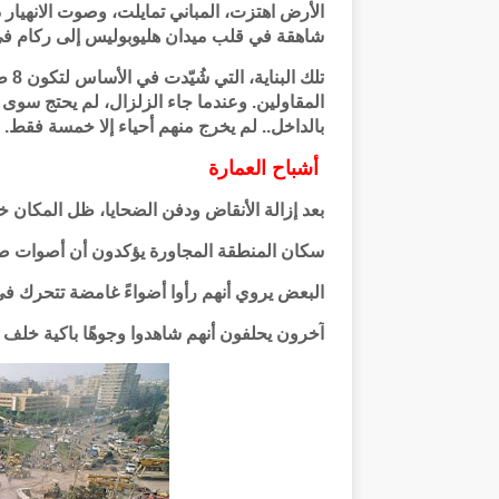
الأرض اهتزت، المباني تمايلت، وصوت الانهيار
شاهقة في قلب ميدان هليوبوليس إلى ركام في 
بالداخل.. لم يخرج منهم أحياء إلا خمسة فقط.
أشباح العمارة
بعد إزالة الأنقاض ودفن الضحايا، ظل المكان خاليً
سكان المنطقة المجاورة يؤكدون أن أصوات صراخ
البعض يروي أنهم رأوا أضواءً غامضة تتحرك في
آخرون يحلفون أنهم شاهدوا وجوهًا باكية خلف