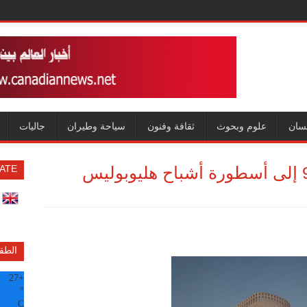
سان
علوم وبحوث
ثقافة وفنون
سياحة وطيران
جاليات
ATE
الطق
27
+
°
C