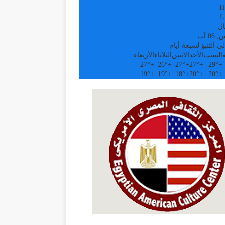
H
L
ال
0 آب
ى التنبؤ لسبعة أيام
السبت
الأحد
الاثنين
الثلاثاء
الأربعاء
27°
+
26°
+
27°
+
27°
+
29°
+
19°
+
19°
+
18°
+
20°
+
20°
+