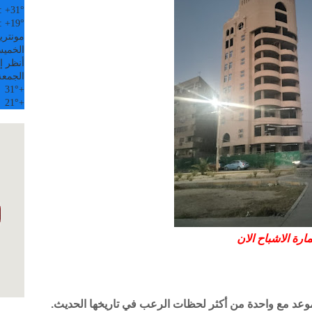
:
+
31°
:
+
19°
مونتري
الخميس, 6
أنظر إل
الجمعة
31°
+
21°
+
ارة الاشباح الان
1، كانت مصر على موعد مع واحدة من أكثر لحظات الرعب في تاريخها الحديث.