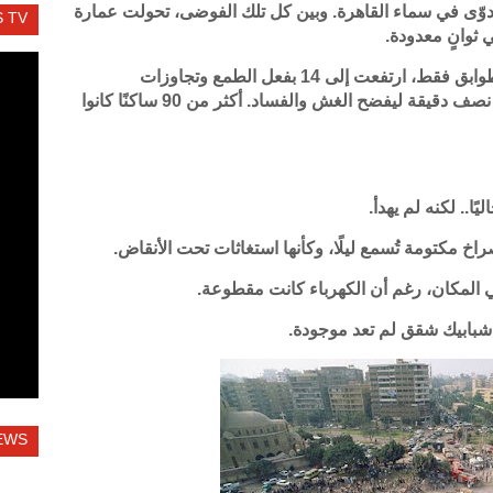
 دوّى في سماء القاهرة. وبين كل تلك الفوضى، تحولت عمارة
 TV
ثوانٍ معدودة.
تلك البناية، التي شُيّدت في الأساس لتكون 8 طوابق فقط، ارتفعت إلى 14 بفعل الطمع وتجاوزات
المقاولين. وعندما جاء الزلزال، لم يحتج سوى نصف دقيقة ليفضح الغش والفساد. أكثر من 90 ساكنًا كانوا
ا.. لكنه لم يهدأ.
 مكتومة تُسمع ليلًا، وكأنها استغاثات تحت الأنقاض.
 المكان، رغم أن الكهرباء كانت مقطوعة.
 شبابيك شقق لم تعد موجودة.
EWS