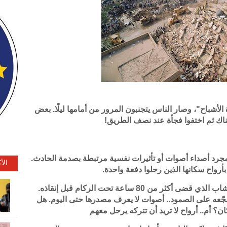
أشباح"، وصار الناس يتجنبون المرور من أمامها ليلًا. بعض
هناك ثم اختفوا فجأة عند نصف الطريق!
مجرد أصداء أصوات أو تأثيرات نفسية مرتبطة بصدمة الحادث.
الأ
أرواح سكانها الذين رحلوا دفعة واحدة.
القصة الأكثر إثارة كانت عن أكثم إسماعيل، الشاب الذي قضى أكثر من 80 ساعة تحت الركام قبل إنقاذه.
شجّعه على الصمود.. أصوات لا يعرف مصدرها حتى اليوم. هل
 أم.. أرواح لا تريد أن تتركه يرحل معهم