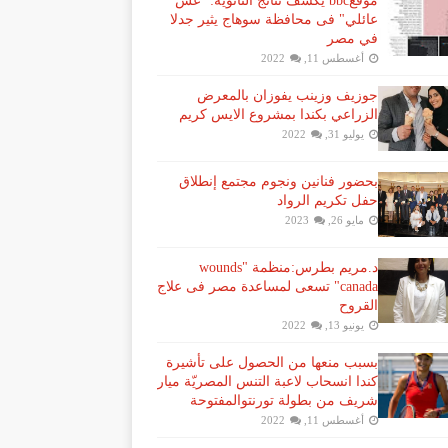
موقعbbc يكشف نتائج الثانوية: "غش
عائلي" فى محافظة سوهاج يثير جدلا
في مصر
أغسطس 11, 2022
جوزيف وزينب يفوزان بالمعرض
الزراعي بكندا بمشروع الايس كريم
يوليو 31, 2022
بحضور فنانين ونجوم مجتمع إنطلاق
حفل تكريم الرواد
مايو 26, 2023
د.مريم بطرس:منظمة "wounds
canada" تسعى لمساعدة مصر فى علاج
القروح
يونيو 13, 2022
بسبب منعها من الحصول على تأشيرة
كندا انسحاب لاعبة ​التنس​ المصريّة ​ميار
شريف​ من بطولة ​تورنتو​المفتوحة
أغسطس 11, 2022