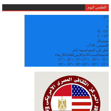
الطقس اليوم
27
+
°
C
H:
+
31°
L:
+
19°
مونتريال
الخميس, 06 آب
أنظر إلى التنبؤ لسبعة أيام
الجمعة
السبت
الأحد
الاثنين
الثلاثاء
الأربعاء
27°
+
26°
+
27°
+
27°
+
29°
+
31°
+
19°
+
19°
+
18°
+
20°
+
20°
+
21°
+