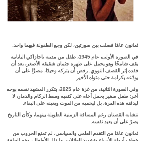
ثمانون عامًا فصلت بين صورتين، لكن وجع الطفولة فيهما واحد.
في الصورة الأولى، عام 1945، طفل من مدينة ناجازاكي اليابانية
يقف شامخًا وهو يحمل على ظهره جثمان شقيقه الأصغر، بعد أن
فقده إثر القصف النووي. رفض أن يتركه وحيدًا، مصرًّا على أن
يودّعه بكرامة حتى مثواه الأخير.
وفي الصورة الثانية، من غزة عام 2025، يتكرر المشهد نفسه بوجه
آخر: طفل صغير يحمل أخاه على كتفيه وسط الركام والدمار، لا
ليدفنه هذه المرة، بل ليحميه من الموت ويعينه على البقاء.
تتشابه القصتان رغم المسافة الزمنية الطويلة بينهما، وكأن التاريخ
يصرّ على أن يعيد نفسه.
ثمانون عامًا من التقدم العلمي والسياسي، لم تمنع الحروب من
خطف أرواح الأبرياء وتشريد العائلات. ما زال الأطفال، وهم الحلقة