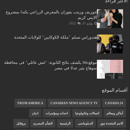
الأكثر قراءة
جوزيف وزينب يفوزان بالمعرض الزراعي بكندا بمشروع
الايس كريم
يوليو 31, 2022
هندوراس تسلم "ملكة الكوكايين" للولايات المتحدة
موقعbbc يكشف نتائج الثانوية: "غش عائلي" فى محافظة
سوهاج يثير جدلا في مصر
أقسام الموقع
FROM AMERICA
CANADIAN NEWS AGENCY TV
CANADA 24
أماكن ومعالم
اتصالات وتكنولوجيا
احداث ومؤتمرات
اديان
الامم المتحدة نيوز
الدبلوماسى
الرئيسية
الشأن المصرى
بروفايل