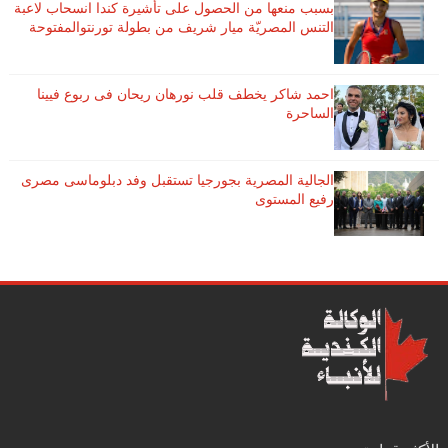
بسبب منعها من الحصول على تأشيرة كندا انسحاب لاعبة ​
التنس​ المصريّة ​ميار شريف​ من بطولة ​تورنتو​المفتوحة
احمد شاكر يخطف قلب نورهان ريحان فى ربوع فيينا
الساحرة
الجالية المصرية بجورجيا تستقبل وفد دبلوماسى مصرى
رفيع المستوى