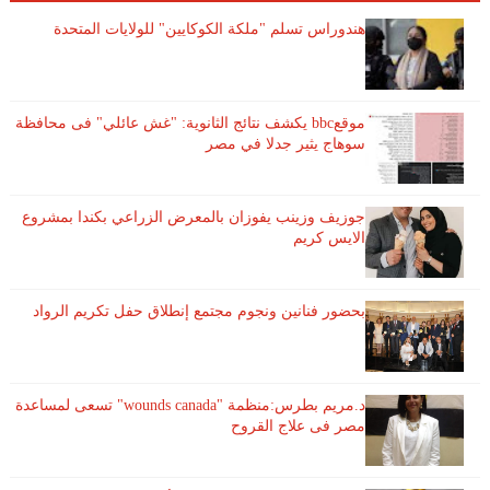
هندوراس تسلم "ملكة الكوكايين" للولايات المتحدة
موقعbbc يكشف نتائج الثانوية: "غش عائلي" فى محافظة
سوهاج يثير جدلا في مصر
جوزيف وزينب يفوزان بالمعرض الزراعي بكندا بمشروع
الايس كريم
بحضور فنانين ونجوم مجتمع إنطلاق حفل تكريم الرواد
د.مريم بطرس:منظمة "wounds canada" تسعى لمساعدة
مصر فى علاج القروح