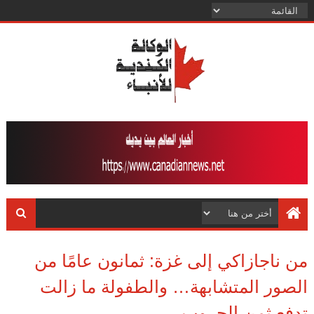
من ناجازاكي إلى غزة: ثمانون عامًا من
الصور المتشابهة… والطفولة ما زالت
تدفع ثمن الحروب