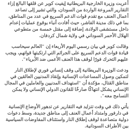
أعربت وزيرة الخارجية البريطانية إيفيت كوبر عن قلقها البالغ إزاء
التقارير المروعة الواردة من السودان، والتي تشير إلى تصاعد
أعمال العنف مع تقدم قوات الدعم السريع في عدد من المناطق،
بما في ذلك مدينة الفاشر، حيث أفادت أنباء بوقوع عمليات إعدام
داخل مستشفى الولادة، إضافة إلى مقتل خمسة من متطوعي
الهلال الأحمر السوداني في ولاية شمال كردفان.
وقالت كوبر في بيان رسمي اليوم الأربعاء إن "العالم سيحاسب
قيادة قوات الدعم السريع على الجرائم التي ارتكبتها قواتهم، ويجب
عليهم التحرك فورًا لوقف هذا العنف الأعمى ضد الأبرياء".
ودعت الوزيرة البريطانية إلى وقف إنساني فوري لإطلاق النار
لتمكين وصول المساعدات الإنسانية وإنقاذ المدنيين العالقين في
مناطق القتال، مؤكدة أن "استهداف المدنيين والعاملين في المجال
الإنساني يشكل انتهاكًا صارخًا للقانون الدولي الإنساني ولا يمكن
التسامح معه".
يأتي ذلك في وقت تتزايد فيه التقارير عن تدهور الأوضاع الإنسانية
في دارفور وامتداد أعمال العنف إلى مناطق جديدة، وسط دعوات
دولية متصاعدة لوقف إطلاق النار واستئناف المفاوضات السياسية
بين الأطراف السودانية.