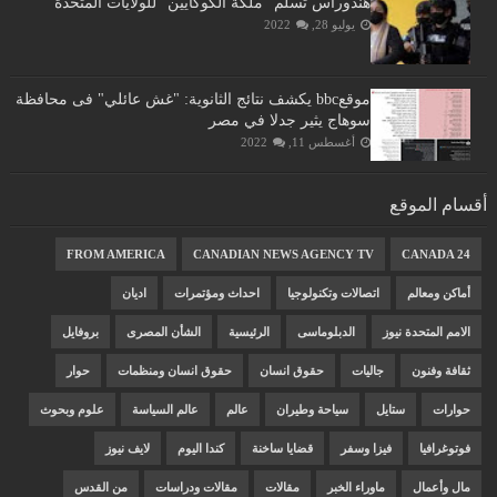
هندوراس تسلم "ملكة الكوكايين" للولايات المتحدة
يوليو 28, 2022
موقعbbc يكشف نتائج الثانوية: "غش عائلي" فى محافظة
سوهاج يثير جدلا في مصر
أغسطس 11, 2022
أقسام الموقع
FROM AMERICA
CANADIAN NEWS AGENCY TV
CANADA 24
أماكن ومعالم
اتصالات وتكنولوجيا
احداث ومؤتمرات
اديان
الامم المتحدة نيوز
الدبلوماسى
الرئيسية
الشأن المصرى
بروفايل
ثقافة وفنون
جاليات
حقوق انسان
حقوق انسان ومنظمات
حوار
حوارات
ستايل
سياحة وطيران
عالم
عالم السياسة
علوم وبحوث
فوتوغرافيا
فيزا وسفر
قضايا ساخنة
كندا اليوم
لايف نيوز
مال وأعمال
ماوراء الخبر
مقالات
مقالات ودراسات
من القدس