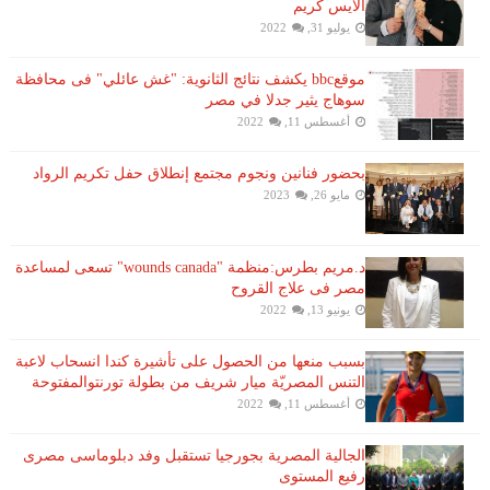
الايس كريم
يوليو 31, 2022
موقعbbc يكشف نتائج الثانوية: "غش عائلي" فى محافظة
سوهاج يثير جدلا في مصر
أغسطس 11, 2022
بحضور فنانين ونجوم مجتمع إنطلاق حفل تكريم الرواد
مايو 26, 2023
د.مريم بطرس:منظمة "wounds canada" تسعى لمساعدة
مصر فى علاج القروح
يونيو 13, 2022
بسبب منعها من الحصول على تأشيرة كندا انسحاب لاعبة ​
التنس​ المصريّة ​ميار شريف​ من بطولة ​تورنتو​المفتوحة
أغسطس 11, 2022
الجالية المصرية بجورجيا تستقبل وفد دبلوماسى مصرى
رفيع المستوى