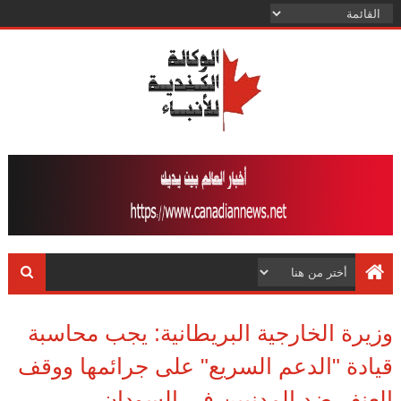
وزيرة الخارجية البريطانية: يجب محاسبة
قيادة "الدعم السريع" على جرائمها ووقف
العنف ضد المدنيين في السودان