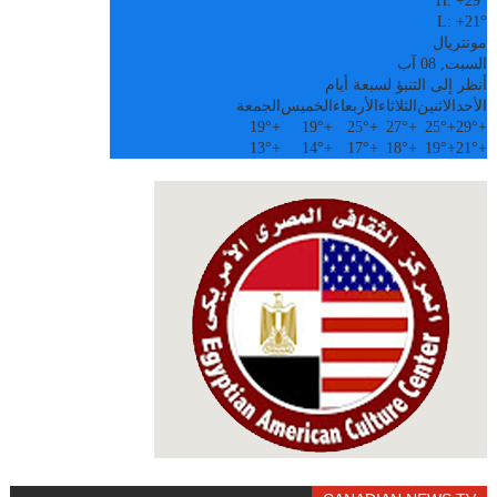
H:
+
29°
L:
+
21°
مونتريال
السبت, 08 آب
أنظر إلى التنبؤ لسبعة أيام
الأحد
الاثنين
الثلاثاء
الأربعاء
الخميس
الجمعة
19°
+
19°
+
25°
+
27°
+
25°
+
29°
+
13°
+
14°
+
17°
+
18°
+
19°
+
21°
+