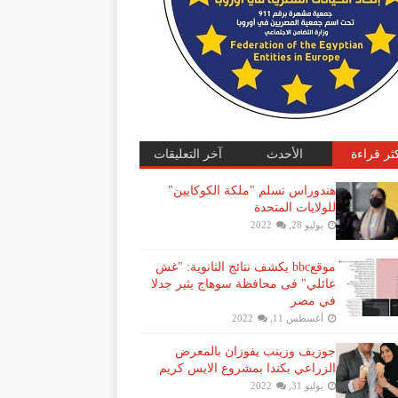
كثر قراءة
الأحدث
آخر التعليقات
هندوراس تسلم "ملكة الكوكايين"
للولايات المتحدة
يوليو 28, 2022
موقعbbc يكشف نتائج الثانوية: "غش
عائلي" فى محافظة سوهاج يثير جدلا
في مصر
أغسطس 11, 2022
جوزيف وزينب يفوزان بالمعرض
الزراعي بكندا بمشروع الايس كريم
يوليو 31, 2022