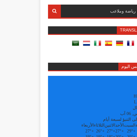
رياضة وملاعب
TRANSL
س اليوم
H
L
ال
0 آب
ى التنبؤ لسبعة أيام
السبت
الأحد
الاثنين
الثلاثاء
الأربعاء
27°
+
26°
+
27°
+
27°
+
29°
+
19°
+
19°
+
18°
+
20°
+
20°
+