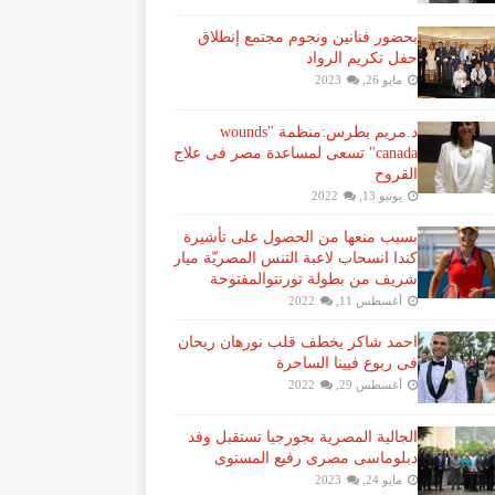
بحضور فنانين ونجوم مجتمع إنطلاق
حفل تكريم الرواد
مايو 26, 2023
د.مريم بطرس:منظمة "wounds
canada" تسعى لمساعدة مصر فى علاج
القروح
يونيو 13, 2022
بسبب منعها من الحصول على تأشيرة
كندا انسحاب لاعبة ​التنس​ المصريّة ​ميار
شريف​ من بطولة ​تورنتو​المفتوحة
أغسطس 11, 2022
احمد شاكر يخطف قلب نورهان ريحان
فى ربوع فيينا الساحرة
أغسطس 29, 2022
الجالية المصرية بجورجيا تستقبل وفد
دبلوماسى مصرى رفيع المستوى
مايو 24, 2023