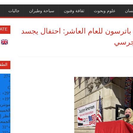
سان
علوم وبحوث
ثقافة وفنون
سياحة وطيران
جاليات
اترسون للعام العاشر: احتفال يجسد
ATE
وجرسي
الطق
27
+
°
C
:
+
29°
:
+
19°
مونتري
الخميس, 6
أنظر إل
الجمعة
31°
+
21°
+