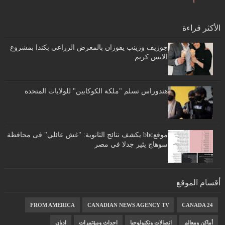
الأكثر قراءة
جوزيف وزينب يفوزان بالمعرض الزراعي بكندا بمشروع
الايس كريم
هندوراس تسلم "ملكة الكوكايين" للولايات المتحدة
موقعbbc يكشف نتائج الثانوية: "غش عائلي" فى محافظة
سوهاج يثير جدلا في مصر
أقسام الموقع
FROM AMERICA
CANADIAN NEWS AGENCY TV
CANADA 24
أماكن ومعالم
اتصالات وتكنولوجيا
احداث ومؤتمرات
اديان