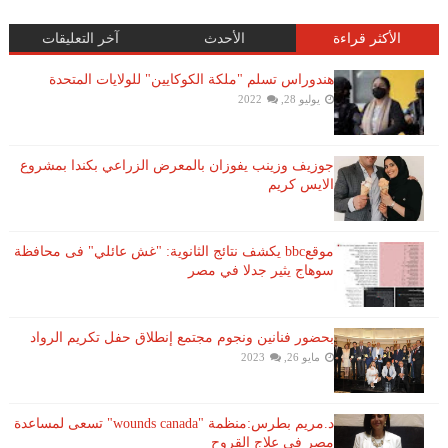
الأكثر قراءة
الأحدث
آخر التعليقات
هندوراس تسلم "ملكة الكوكايين" للولايات المتحدة
يوليو 28, 2022
جوزيف وزينب يفوزان بالمعرض الزراعي بكندا بمشروع
الايس كريم
موقعbbc يكشف نتائج الثانوية: "غش عائلي" فى محافظة
سوهاج يثير جدلا في مصر
بحضور فنانين ونجوم مجتمع إنطلاق حفل تكريم الرواد
مايو 26, 2023
د.مريم بطرس:منظمة "wounds canada" تسعى لمساعدة
مصر فى علاج القروح