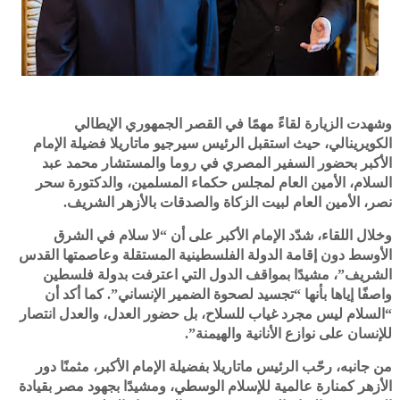
وشهدت الزيارة لقاءً مهمًا في القصر الجمهوري الإيطالي
الكويرينالي، حيث استقبل الرئيس سيرجيو ماتاريلا فضيلة الإمام
الأكبر بحضور السفير المصري في روما والمستشار محمد عبد
السلام، الأمين العام لمجلس حكماء المسلمين، والدكتورة سحر
نصر، الأمين العام لبيت الزكاة والصدقات بالأزهر الشريف.
وخلال اللقاء، شدّد الإمام الأكبر على أن “لا سلام في الشرق
الأوسط دون إقامة الدولة الفلسطينية المستقلة وعاصمتها القدس
الشريف”، مشيدًا بمواقف الدول التي اعترفت بدولة فلسطين
واصفًا إياها بأنها “تجسيد لصحوة الضمير الإنساني”. كما أكد أن
“السلام ليس مجرد غياب للسلاح، بل حضور العدل، والعدل انتصار
للإنسان على نوازع الأنانية والهيمنة”.
من جانبه، رحّب الرئيس ماتاريلا بفضيلة الإمام الأكبر، مثمنًا دور
الأزهر كمنارة عالمية للإسلام الوسطي، ومشيدًا بجهود مصر بقيادة