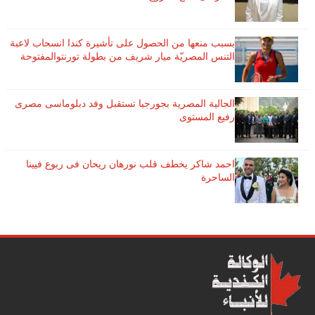
بسبب منعها من الحصول على تأشيرة كندا انسحاب لاعبة ​
التنس​ المصريّة ​ميار شريف​ من بطولة ​تورنتو​المفتوحة
الجالية المصرية بجورجيا تستقبل وفد دبلوماسى مصرى
رفيع المستوى
احمد شاكر يخطف قلب نورهان ريحان فى ربوع فيينا
الساحرة