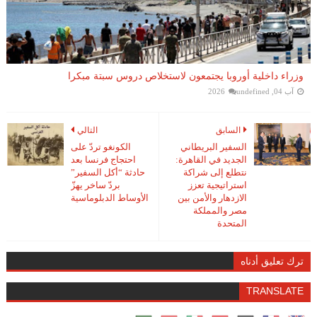
وزراء داخلية أوروبا يجتمعون لاستخلاص دروس سبتة مبكرا
آب 04, 2026
undefined
السابق
التالي
السفير البريطاني
الكونغو تردّ على
الجديد في القاهرة:
احتجاج فرنسا بعد
نتطلع إلى شراكة
حادثة “أكل السفير”
استراتيجية تعزز
بردّ ساخر يهزّ
الازدهار والأمن بين
الأوساط الدبلوماسية
مصر والمملكة
المتحدة
ترك تعليق أدناه
TRANSLATE