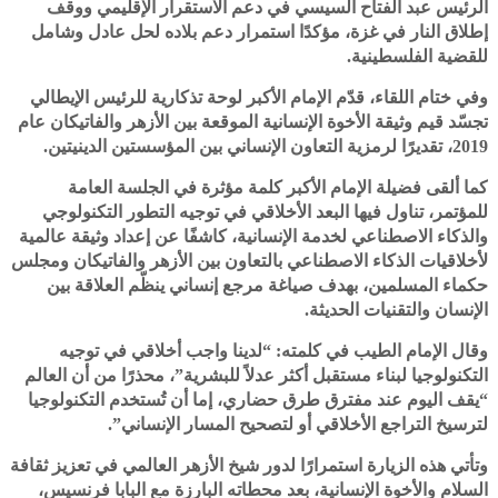
الرئيس عبد الفتاح السيسي في دعم الاستقرار الإقليمي ووقف
إطلاق النار في غزة، مؤكدًا استمرار دعم بلاده لحل عادل وشامل
للقضية الفلسطينية.
وفي ختام اللقاء، قدّم الإمام الأكبر لوحة تذكارية للرئيس الإيطالي
تجسّد قيم وثيقة الأخوة الإنسانية الموقعة بين الأزهر والفاتيكان عام
2019، تقديرًا لرمزية التعاون الإنساني بين المؤسستين الدينيتين.
كما ألقى فضيلة الإمام الأكبر كلمة مؤثرة في الجلسة العامة
للمؤتمر، تناول فيها البعد الأخلاقي في توجيه التطور التكنولوجي
والذكاء الاصطناعي لخدمة الإنسانية، كاشفًا عن إعداد وثيقة عالمية
لأخلاقيات الذكاء الاصطناعي بالتعاون بين الأزهر والفاتيكان ومجلس
حكماء المسلمين، بهدف صياغة مرجع إنساني ينظّم العلاقة بين
الإنسان والتقنيات الحديثة.
وقال الإمام الطيب في كلمته: “لدينا واجب أخلاقي في توجيه
التكنولوجيا لبناء مستقبل أكثر عدلاً للبشرية”، محذرًا من أن العالم
“يقف اليوم عند مفترق طرق حضاري، إما أن تُستخدم التكنولوجيا
لترسيخ التراجع الأخلاقي أو لتصحيح المسار الإنساني”.
وتأتي هذه الزيارة استمرارًا لدور شيخ الأزهر العالمي في تعزيز ثقافة
السلام والأخوة الإنسانية، بعد محطاته البارزة مع البابا فرنسيس،