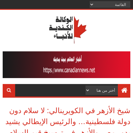
شيخ الأزهر في الكويرينالي: لا سلام دون
دولة فلسطينية… والرئيس الإيطالي يشيد
بدور مصر والأزهر في ترسيخ قيم السلام