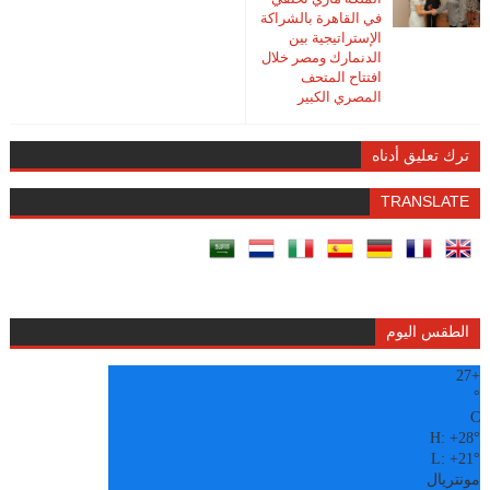
في القاهرة بالشراكة
الإستراتيجية بين
الدنمارك ومصر خلال
افتتاح المتحف
المصري الكبير
ترك تعليق أدناه
TRANSLATE
الطقس اليوم
27
+
°
C
H:
+
28°
L:
+
21°
مونتريال