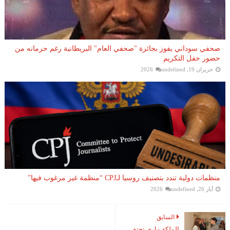
صحفي سوداني يفوز بجائزة "صحفي العام" البريطانية رغم حرمانه من
حضور حفل التكريم
حزيران 19, 2026
undefined
منظمات دولية تندد بتصنيف روسيا لـCPJ “منظمة غير مرغوب فيها”
أيار 26, 2026
undefined
السابق
الملكة ماري تحتفي