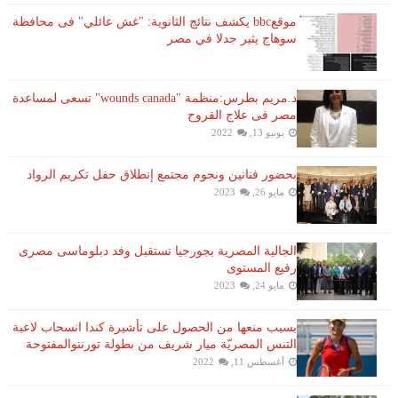
موقعbbc يكشف نتائج الثانوية: "غش عائلي" فى محافظة
سوهاج يثير جدلا في مصر
د.مريم بطرس:منظمة "wounds canada" تسعى لمساعدة
مصر فى علاج القروح
يونيو 13, 2022
بحضور فنانين ونجوم مجتمع إنطلاق حفل تكريم الرواد
مايو 26, 2023
الجالية المصرية بجورجيا تستقبل وفد دبلوماسى مصرى
رفيع المستوى
مايو 24, 2023
بسبب منعها من الحصول على تأشيرة كندا انسحاب لاعبة ​
التنس​ المصريّة ​ميار شريف​ من بطولة ​تورنتو​المفتوحة
أغسطس 11, 2022