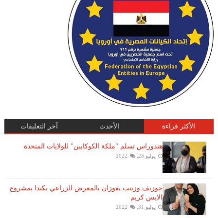
الأكثر قراءة
الأحدث
آخر التعليقات
هندوراس تسلم "ملكة الكوكايين" للولايات المتحدة
يوليو 28, 2022
جوزيف وزينب يفوزان بالمعرض الزراعي بكندا بمشروع
الايس كريم
يوليو 31, 2022