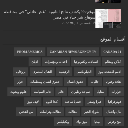
موقعbbc يكشف نتائج الثانوية: "غش عائلي" فى محافظة
سوهاج يثير جدلا في مصر
أغسطس 11, 2022
أقسام الموقع
FROM AMERICA
CANADIAN NEWS AGENCY TV
CANADA 24
أماكن ومعالم
اتصالات وتكنولوجيا
احداث ومؤتمرات
اديان
الامم المتحدة نيوز
الدبلوماسى
الرئيسية
الشأن المصرى
بروفايل
ثقافة وفنون
جاليات
حقوق انسان
حقوق انسان ومنظمات
حوار
حوارات
ستايل
سياحة وطيران
عالم
عالم السياسة
علوم وبحوث
فوتوغرافيا
فيزا وسفر
قضايا ساخنة
كندا اليوم
لايف نيوز
مال وأعمال
ماوراء الخبر
مقالات
مقالات ودراسات
من القدس
منح وفرص
ميديا
نيوز بوك
ويكيليكس