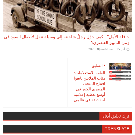
حافلة الأمل”.. كيف حوّل رجلٌ شاحنته إلى وسيلة تنقل لأطفال السود في
زمن التمييز العنصري؟
أيار 15, 2026
undefined
السابق
العامة للاستعلامات:
مئات الملايين تابعوا
افتتاح المتحف
المصري الكبير في
أوسع تغطية إعلامية
لحدث ثقافي عالمي
ترك تعليق أدناه
TRANSLATE