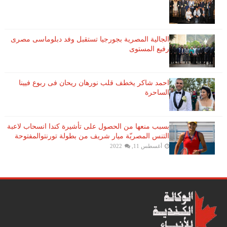
الجالية المصرية بجورجيا تستقبل وفد دبلوماسى مصرى
رفيع المستوى
احمد شاكر يخطف قلب نورهان ريحان فى ربوع فيينا
الساحرة
بسبب منعها من الحصول على تأشيرة كندا انسحاب لاعبة ​
التنس​ المصريّة ​ميار شريف​ من بطولة ​تورنتو​المفتوحة
أغسطس 11, 2022