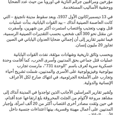
مؤرخين ومراقبين جرائم النازية في أوروبا من حيث عدد الضحايا
ووحشية الأساليب المستخدمة.
في 13 ديسمبر/كانون الأول 1937، وبعد سقوط مدينة نانجينغ – التي
كانت العاصمة الصينية آنذاك – بيد القوات اليابانية، بدأت عمليات
قتل ونهب وتعذيب واغتصاب استمرت أكثر من شهرين، وأسفرت
عن مقتل نحو 300 ألف شخص، بحسب التقديرات الصينية الرسمية،
فيما تشير تقارير إلى أن إجمالي ضحايا العدوان الياباني في الصين
تجاوز 20 مليون إنسان.
وبحسب وثائق تاريخية وشهادات موثقة، نفذت القوات اليابانية
عمليات قتل جماعي بحق المدنيين وأسرى الحرب، كما أقامت وحدة
عسكرية سرية تُعرف باسم "الوحدة 731"، مارست تجارب
بيولوجية وفيزيولوجية على الأسرى والمدنيين، شملت تشريح أحياء
وتجارب على الأسلحة الجرثومية، في انتهاك صارخ لكل الأعراف
الإنسانية والدولية.
وتُشير تقارير المراسلين الأجانب الذين تواجدوا في المدينة آنذاك إلى
مشاهد مروعة لأكوام من الجثث المحروقة بلغ ارتفاعها عدة أقدام،
في حين وثقت مصادر أخرى اغتصاب أكثر من 20 ألف امرأة، وإجبار
المدنيين على أعمال مهينة وقسرية، بينها اعتداءات جنسية داخل
الأسر والعائلات.