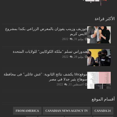
الأكثر قراءة
جوزيف وزينب يفوزان بالمعرض الزراعي بكندا بمشروع
الايس كريم
يوليو 31, 2022
هندوراس تسلم "ملكة الكوكايين" للولايات المتحدة
يوليو 28, 2022
موقعbbc يكشف نتائج الثانوية: "غش عائلي" فى محافظة
سوهاج يثير جدلا في مصر
أغسطس 11, 2022
أقسام الموقع
FROM AMERICA
CANADIAN NEWS AGENCY TV
CANADA 24