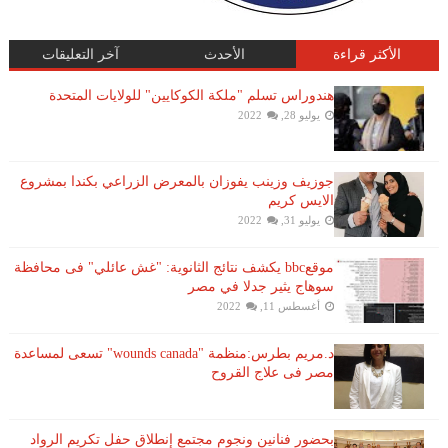
الأكثر قراءة
الأحدث
آخر التعليقات
هندوراس تسلم "ملكة الكوكايين" للولايات المتحدة
يوليو 28, 2022
جوزيف وزينب يفوزان بالمعرض الزراعي بكندا بمشروع
الايس كريم
يوليو 31, 2022
موقعbbc يكشف نتائج الثانوية: "غش عائلي" فى محافظة
سوهاج يثير جدلا في مصر
أغسطس 11, 2022
د.مريم بطرس:منظمة "wounds canada" تسعى لمساعدة
مصر فى علاج القروح
بحضور فنانين ونجوم مجتمع إنطلاق حفل تكريم الرواد