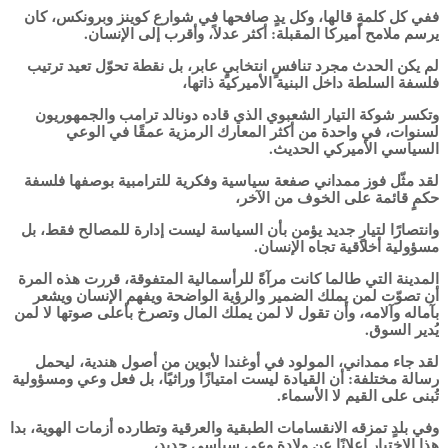
ففي كل كلمةٍ قالها، وكل يدٍ صافحها في شوارع كوينز وبرونكس، كان
يرسم ملامح أميركا المقبلة: أكثر عدلاً، وأقرب إلى الإنسان.
لم يكن الحدث مجرد تنافسٍ انتخابيٍ عابر، بل نقطة تحوّل تعيد ترتيب
فلسفة السلطة داخل البنية الأميركية ذاتها،
وتكسر شوكة التيار الشعبوي الذي قاده دونالد ترامب والجمهوريون
لسنوات، في واحدة من أكثر المعارك الرمزية عمقًا في الوعي
السياسي الأميركي الحديث.
لقد مثّل فوز ممداني صفعة سياسية وفكرية للترامبية بوصفها فلسفة
حكمٍ قائمة على الخوف من الآخر،
وانتصارًا لتيارٍ جديد يؤمن بأن السياسة ليست إدارة للمصالح فقط، بل
مسؤولية أخلاقية تجاه الإنسان.
المدينة التي طالما كانت مرآةً للرأسمالية المتفوقة، قررت هذه المرة
أن تصوّت لمن يملك الضمير والرؤية الواضحة ويفهم الإنسان ويشعر
بآماله وآلامه، وأن تقول لا لمن يملك المال وتصرخ بأعلى صوتها لا لمن
يُدير السوق.
لقد جاء ممداني، المولود في أوغندا لأبوين من أصول هندية، ليحمل
رسالة مختلفة: أن القيادة ليست امتيازًا وراثيًا، بل فعل وعي ومسؤولية
تُبنى على القيم لا الأسماء.
وفي بلدٍ تمزقه الانقسامات الطبقية والعرقية وتطارده أزمات الهوية، بدا
هذا الاختيار إعلانًا عن ولادة وعيٍ سياسيٍ جديد،