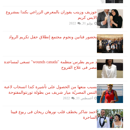
جوزيف وزينب يفوزان بالمعرض الزراعي بكندا بمشروع
الايس كريم
يوليو 31, 2022
بحضور فنانين ونجوم مجتمع إنطلاق حفل تكريم الرواد
د.مريم بطرس:منظمة "wounds canada" تسعى لمساعدة
مصر فى علاج القروح
بسبب منعها من الحصول على تأشيرة كندا انسحاب لاعبة ​
التنس​ المصريّة ​ميار شريف​ من بطولة ​تورنتو​المفتوحة
أغسطس 11, 2022
احمد شاكر يخطف قلب نورهان ريحان فى ربوع فيينا
الساحرة