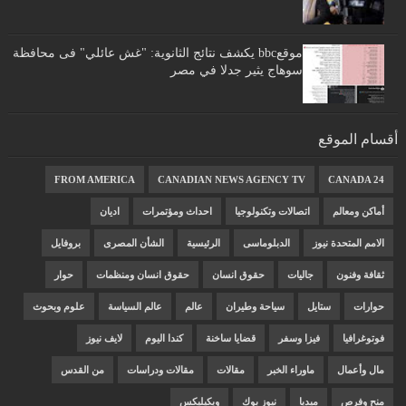
موقعbbc يكشف نتائج الثانوية: "غش عائلي" فى محافظة
سوهاج يثير جدلا في مصر
أقسام الموقع
FROM AMERICA
CANADIAN NEWS AGENCY TV
CANADA 24
أماكن ومعالم
اتصالات وتكنولوجيا
احداث ومؤتمرات
اديان
الامم المتحدة نيوز
الدبلوماسى
الرئيسية
الشأن المصرى
بروفايل
ثقافة وفنون
جاليات
حقوق انسان
حقوق انسان ومنظمات
حوار
حوارات
ستايل
سياحة وطيران
عالم
عالم السياسة
علوم وبحوث
فوتوغرافيا
فيزا وسفر
قضايا ساخنة
كندا اليوم
لايف نيوز
مال وأعمال
ماوراء الخبر
مقالات
مقالات ودراسات
من القدس
منح وفرص
ميديا
نيوز بوك
ويكيليكس