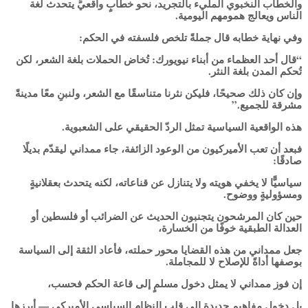
والخطاب النخبوي المليء بالتجريد، نحو خطابٍ واقعيٍّ يتحدث لغة
الناس ويعالج همومهم اليومية.
وفي نهاية خطابه قال جملةً تلخص فلسفته في الحكم:
“قال أحد العظماء من أبناء نيويورك: تُخاض الحملات بلغة الشعر، لكن
تُحكم المدن بلغة النثر.
وإن كان ذلك صحيحًا، فليكن نثرنا متناسقًا مع الشعر، ولنبنِ معًا مدينةً
مشرقة للجميع.”
هذه الواقعية السياسية تمثل الردّ الحقيقي على الشعبوية.
فبعد أن تعب الأميركيون من الوعود الزائفة، جاء ممداني ليقدّم بديلًا
صادقًا:
سياسيًّا لا يخفي هويته ولا يتنازل عن قناعاته، لكنه يتحدث بعقلانيةٍ
ومسؤوليةٍ ووضوح.
حين كان المرشحون يتجنبون الحديث عن الضرائب أو فلسطين أو
العدالة الطبقية خوفًا من الخسارة،
جعل ممداني من هذه القضايا محور حملته، فأعاد الثقة إلى السياسة
بوصفها أداةً للإصلاح لا للمجاملة.
إن فوز ممداني لا يمثل دخول مسلمٍ إلى قاعة الحكم فحسب،
بل دخول مفاهيم جديدة إلى قلب النظام السياسي الأميركي — أبرزها