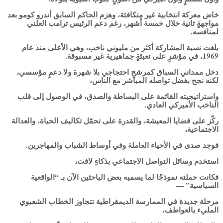
خاض معركة انتخابية غير متكافئة، وهزم الحاكم السابق أندرو كومو بعد
مواجهةٍ ثانية خلال خمسة أشهر، رغم دعم الرئيس ترامب العلني
لمنافسه.
بلغت نسبة المشاركة أكثر من مليوني ناخب، وهي الأعلى منذ عام
1969، في مؤشرٍ على تعبئةٍ جماهيرية غير مسبوقة.
دخل ممداني السباق كمرشحٍ احتجاجي بلا شهرة ولا دعمٍ مؤسسي،
لكنه نجح بفضل تواصله المباشر مع الناس،
واستراتيجيته القائمة على البساطة والصدق، في الوصول إلى قلب
الناخب الأميركي العادي.
ركّز على قضايا المعيشة، والقدرة على تحمّل تكاليف الحياة، والعدالة
الاجتماعية،
فوجد صدى في الأحياء العاملة وفي أوساط الشباب والمهاجرين.
استخدم وسائل التواصل الاجتماعي بذكاءٍ لافت،
فكانت حملته نموذجًا لما يسميه بعض الباحثين الآن بـ “الواقعية
السياسية” —
مرحلة جديدة في الممارسة الديمقراطية تتجاوز الخطاب الشعبوي
المليء بالعواطف،