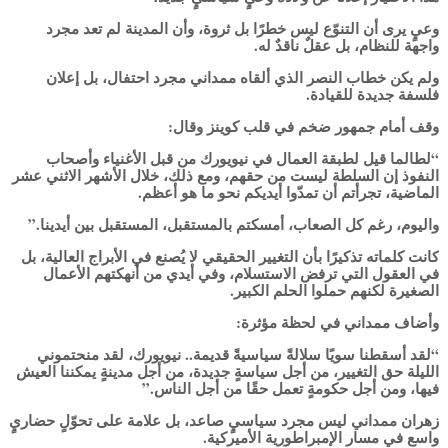
وعيٍ يرى أن التنوّع ليس خطرًا بل ثروة، وأن المدينة لم تعد مجرد
واجهة للنظام، بل عقلٌ ناقدٌ له.
ولم يكن خطاب النصر الذي ألقاه ممداني مجرد احتفال، بل إعلان
فلسفة جديدة للقيادة.
وقف أمام جمهور ضخم في قلب كوينز وقال:
“لطالما قيل لطبقة العمال في نيويورك من قبل الأغنياء وأصحاب
النفوذ إن السلطة ليست من حقهم، ومع ذلك، خلال الأشهر الاثني عشر
الماضية، تجرأتم أن تمدّوا أيديكم نحو ما هو أعظم.
واليوم، رغم كل الصعاب، أمسكتم بالمستقبل، المستقبل بين أيدينا.”
كانت كلماته تذكيرًا بأن التغيير الحقيقي لا يُصنع في الأبراج العالية، بل
في العقول التي ترفض الاستسلام، وفي أيدي من أنهكتهم الأعمال
الصغيرة لكنهم حملوا الحلم الكبير.
وأضاف ممداني في لحظة مؤثرة:
“لقد أسقطنا سويًا سلالةً سياسيةً قديمة.. نيويورك، لقد منحتموني
الليلة حق التغيير، من أجل سياسةٍ جديدة، من أجل مدينةٍ يمكننا العيش
فيها، ومن أجل حكومةٍ تعمل حقًا من أجل الناس.”
زهران ممداني ليس مجرد سياسيٍ صاعد، بل علامة على تحوّلٍ حضاريٍ
واسع في مسار الإمبراطورية الأميركية.