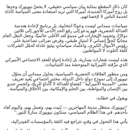
كان ذلك المقطع بمثابة بيان سياسي حقيقي، لا يخصّ نيويورك وحدها
بل روح أميركا الجديدة، أميركا التي تريد استعادة معنى السياسة كأداة
لخدمة الناس لا لإخضاعهم.
سياسات ممداني ليست وعودًا انتخابية، بل برنامج لإعادة هندسة
العدالة الحضرية، فهو يدعو إلى رفع الحد الأدنى للأجور إلى ثلاثين
دولارًا، وتجميد الإيجارات في مدينةٍ تُعد الأغلى عالميًا، وجعل النقل العام
مجانيًا كحقٍّ إنساني لا امتيازٍ طبقي، وفرض ضرائب تصاعدية على
رؤوس الأموال الكبرى، واعتماد سياساتٍ بيئيةٍ عادلة تُحمّل الشركات
كلفة التلوث لا المواطنين.
هذه ليست شعارات يسارية، بل إعادة إحياءٍ للعقد الاجتماعي الأميركي
الذي مزّقته الليبرالية المتوحشة منذ الثمانينات.
ومن منظور العلاقات الحضرية–السياسية، يحاول ممداني أن يحوّل
نيويورك إلى نموذج دولةٍ داخل الدولة، مختبرٍ اجتماعيٍ يُعيد تعريف
معنى “المدينة الأميركية” كفضاءٍ للعدالة لا كأداةٍ للربح، وكجسرٍ جديدٍ
بين الإنسان والمواطنة، بين الحلم والإمكانية، بين الأخلاق والسياسة.
ويقول في خطابه:
“نيويورك ستظل مدينة المهاجرين — بُنيت بهم، وتعمل بهم، واليوم تُقاد
بأحدهم. في هذا الظلام السياسي، ستكون نيويورك منارةً للنور.”
يأتي هذا التحول في وقتٍ تتراجع فيه الثقة بالمؤسسات الفيدرالية،