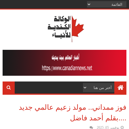
فوز ممداني.. مولد زعيم عالمي جديد
....بقلم أحمد فاضل
نوفمبر 05, 2025