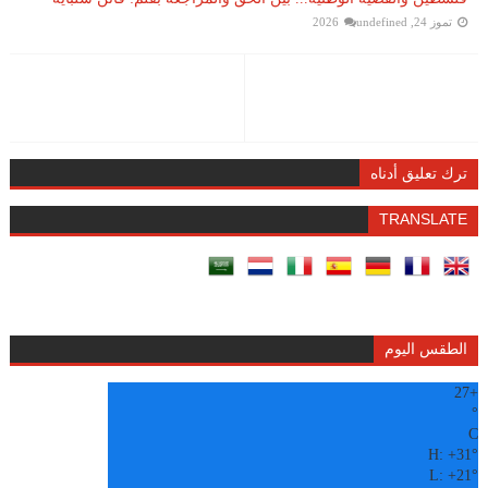
تموز 24, 2026
undefined
ترك تعليق أدناه
TRANSLATE
الطقس اليوم
27
+
°
C
H:
+
31°
L:
+
21°