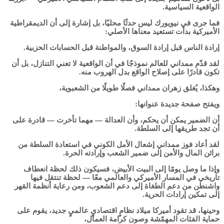
الواقعية السياسية.
فما جرى في نيويورك ليس حدثًا محليًا، بل إشارة إلى أن الديمقراطية
الأميركية بدأت تستعيد معناها الأصلي:
إرادة الناس قبل إرادة السوق، والمواطنة قبل الحسابات الحزبية.
لقد قدّم ممداني للعالم نموذجًا في أن الواقعية لا تعني التنازل، بل أن
تكون قادرًا على إصلاح الواقع بدل الهروب منه.
وهكذا، يُغلق زهران ممداني فصلًا طويلًا من الشعبوية،
ويفتح صفحة جديدة عنوانها:
أن الضمير يمكن أن يحكم، وأن العدالة — مهما تأخرت — قادرة على
أن تجد طريقها إلى السلطة.
لقد أعاد فوز ممداني إشعال الأمل الكوني في استعادة السلطة من
براثن المال والأمن إلى ضمير الشعب وإرادته الحرة.
وإذا ما وصل يومًا إلى البيت الأبيض، فسيكون ذلك لحظة انعطاف
تاريخي في المسار الأميركي والعالمي معًا — لحظة تنتقل فيها
واشنطن من دعم الطغاة إلى دعم الشعوب، ومن رعاية أنظمة القهر
إلى تمكين إرادات الحرية.
وحينها، قد تقود أميركا ميلاد نظامٍ اقتصاديٍ عالميٍ جديد، يقوم على
حماية الفئات المهمّشة وصون كرامة العمال،