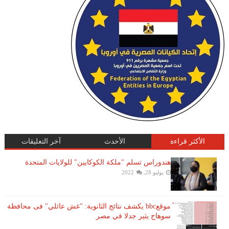
الأكثر قراءة
الأحدث
آخر التعليقات
هندوراس تسلم "ملكة الكوكايين" للولايات المتحدة
يوليو 28, 2022
موقعbbc يكشف نتائج الثانوية: "غش عائلي" فى محافظة
سوهاج يثير جدلا في مصر