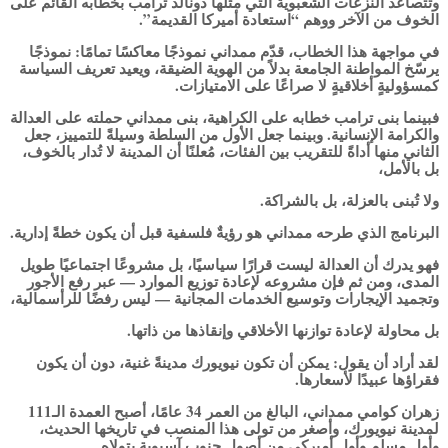
وتتصاعد النزعات الشعبوية التي مثّلها دونالد ترامب بخطابه القائم على
الخوف من الآخر ووهم “استعادة أميركا القديمة”.
في مواجهة هذا الخطاب، قدّم ممداني نموذجًا معاكسًا تمامًا: نموذجًا
يرسّخ المواطنة الجامعة بدلاً من الهوية الضيقة، ويعيد تعريف السياسة
كمسؤوليةٍ أخلاقيةٍ لا صراعًا على الامتيازات.
فبينما بنى ترامب خطابه على الكراهية، بنى ممداني حملته على العدالة
والكرامة الإنسانية. وبينما جعل الأول من السلطة وسيلةً للتمييز، جعل
الثاني منها أداةً للتقريب بين الفئات، مُعلنًا أن المدينة لا تُدار بالخوف،
بل بالأمل،
ولا تُبنى بالعزلة، بل بالشراكة.
البرنامج الذي طرحه ممداني هو رؤيةٌ فلسفية قبل أن يكون خطةً إدارية.
فهو يدرك أن العدالة ليست قرارًا سياسيًا، بل مشروعًا اجتماعيًا طويل
المدى، ومن ثم فإن مشروعه لإعادة توزيع الموارد — عبر رفع الأجور
وتجميد الإيجارات وتوسيع الخدمات المجانية — ليس رفضًا للرأسمالية،
بل محاولة لإعادة توازنها الأخلاقي وإنقاذها من ذاتها.
لقد أراد أن يقول: يمكن أن تكون نيويورك مدينةً غنية، دون أن يكون
فقراؤها عبيدًا لأسعارها.
زهران كوامي ممداني، البالغ من العمر 34 عامًا، أصبح العمدة الـ111
لمدينة نيويورك، وأصغر من تولى هذا المنصب في تاريخها الحديث،
وأول مسلمٍ وأول أميركي من أصولٍ جنوب آسيوية يتولاه.