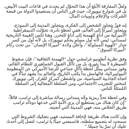
ولعلّ المفارقة الأبلغ أن هذا التحوّل لم يحدث في قاعات البيت الأبيض،
بل في شوارع نيويورك، حيث قرر الناس أن يستعيدوا الدولة من قبضة
الشركات والإعلام ولوبيات المال.
إنه فوزٌ يتجاوز الشخص إلى الفكرة، ويتجاوز المدينة إلى النموذج،
ويتجاوز أميركا إلى العالم، ففي لحظةٍ نادرة، تحوّلت الديمقراطية
الأميركية من أداةٍ للهيمنة إلى أداةٍ للتحرر، وهنا تكمن القيمة التاريخية
لممداني: ليس لأنه أول مسلمٍ يحكم نيويورك، بل لأنه أول من كسر
جدار “الهوية المملوكة”، وأعلن ولادة “أميركا الإنسان” من تحت ركام
“أميركا السوق”.
وفق نظرية أنطونيو غرامشي حول “الهيمنة الثقافية”، فإن سقوط
السيطرة لا يبدأ بثورةٍ، بل من تآكل القبول الجماهيري للنظام القائم،
وفوز ممداني يمثّل لحظة تآكلٍ جماعيٍ للرضا الأميركي عن المنظومة
النيوليبرالية، فالهامش بدأ يكتب التاريخ، والعالم بدأ يشهد تبدّلًا في
اتجاه الجاذبية السياسية، من واشنطن كمركزٍ للقرار، إلى نيويورك
كمختبرٍ للتجريب الاجتماعي، ومن السلطة المتعالية إلى السلطة
المُمثلة للناس.
وفي لحظة تحدٍّ رمزية وجّه ممداني رسالة مباشرة إلى ترامب، قائلاً:
"إن كان هناك من يستطيع أن يري الأمة التي خدعها دونالد ترامب
طريق الخلاص منه، فهي المدينة التي أنجبته.
وإن كانت هناك طريقة لإخافة المستبد، فهي بتفكيك الشروط التي
سمحت له بتجميع سلطته، فاسمعني جيدًا يا ترامب: لتصل إلى أحدنا،
عليك أن تمرّ بنا جميعًا.”