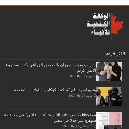
الأكثر قراءة
جوزيف وزينب يفوزان بالمعرض الزراعي بكندا بمشروع
الايس كريم
يوليو 31, 2022
هندوراس تسلم "ملكة الكوكايين" للولايات المتحدة
يوليو 28, 2022
موقعbbc يكشف نتائج الثانوية: "غش عائلي" فى محافظة
سوهاج يثير جدلا في مصر
أغسطس 11, 2022