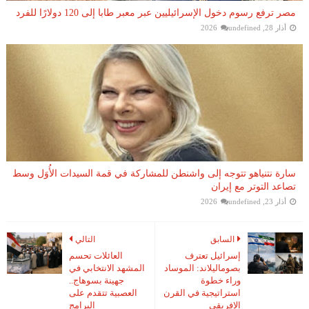
مصر ترفع رسوم دخول الإسرائيليين عبر معبر طابا إلى 120 دولارًا للفرد
أذار 28, 2026
undefined
سارة نتنياهو تتوجه إلى واشنطن للمشاركة في قمة السيدات الأُوَل وسط
تصاعد التوتر مع إيران
أذار 23, 2026
undefined
السابق
التالي
إسرائيل تعترف
العائلات تحسم
بصوماليلاند: الموساد
المشهد الانتخابي في
وراء خطوة
جهينة بسوهاج..
استراتيجية في القرن
العصبية تتقدم على
الإفريقي
البرامج