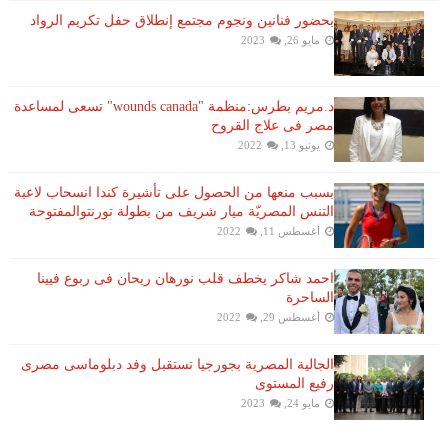
بحضور فنانين ونجوم مجتمع إنطلاق حفل تكريم الرواد
مايو 26, 2023
د.مريم بطرس:منظمة "wounds canada" تسعى لمساعدة
مصر فى علاج القروح
يونيو 13, 2022
بسبب منعها من الحصول على تأشيرة كندا انسحاب لاعبة ​
التنس​ المصريّة ​ميار شريف​ من بطولة ​تورنتو​المفتوحة
أغسطس 11, 2022
احمد شاكر يخطف قلب نورهان ريحان فى ربوع فيينا
الساحرة
أغسطس 29, 2022
الجالية المصرية بجورجيا تستقبل وفد دبلوماسى مصرى
رفيع المستوى
مايو 24, 2023