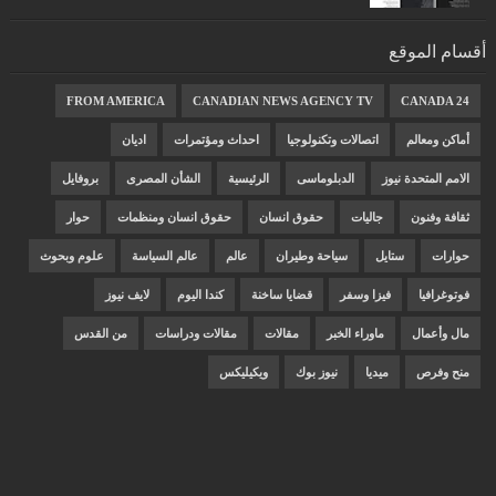
أقسام الموقع
FROM AMERICA
CANADIAN NEWS AGENCY TV
CANADA 24
أماكن ومعالم
اتصالات وتكنولوجيا
احداث ومؤتمرات
اديان
الامم المتحدة نيوز
الدبلوماسى
الرئيسية
الشأن المصرى
بروفايل
ثقافة وفنون
جاليات
حقوق انسان
حقوق انسان ومنظمات
حوار
حوارات
ستايل
سياحة وطيران
عالم
عالم السياسة
علوم وبحوث
فوتوغرافيا
فيزا وسفر
قضايا ساخنة
كندا اليوم
لايف نيوز
مال وأعمال
ماوراء الخبر
مقالات
مقالات ودراسات
من القدس
منح وفرص
ميديا
نيوز بوك
ويكيليكس