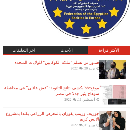
الأكثر قراءة
الأحدث
آخر التعليقات
هندوراس تسلم "ملكة الكوكايين" للولايات المتحدة
يوليو 28, 2022
موقعbbc يكشف نتائج الثانوية: "غش عائلي" فى محافظة
سوهاج يثير جدلا في مصر
أغسطس 11, 2022
جوزيف وزينب يفوزان بالمعرض الزراعي بكندا بمشروع
الايس كريم
يوليو 31, 2022