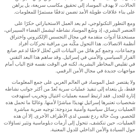
الحالات، لا يهدف الموساد إلى تحقيق مكاسب سريعة، بل يراهن
على بناء علاقات طويلة الأمد تضمن تدفقًا مستمرًا للمعلومات.
ومع التطور التكنولوجي، لم يعد العمل الاستخباراتي حكرًا على
العنصر البشري، إذ وسّع الموساد نشاطه ليشمل الفضاء السيبراني،
مستخدمًا أدوات متقدمة في مجال التجسس الإلكتروني واختراق
أنظمة الاتصالات. هذا التحول مكّنه من مراقبة تحركات أفراد
وجماعات، وجمع كم هائل من البيانات التي تُحلل لاحقًا لدعم صانع
القرار السياسي والأمني في إسرائيل. وقد ساهم هذا البعد التقني
في تقليص المخاطر البشرية، لكنه في الوقت نفسه فتح الباب أمام
مواجهات جديدة في مجال الأمن الرقمي.
ولا يقتصر عمل الموساد في العالم العربي على جمع المعلومات
فقط، بل يتعداه إلى تنفيذ عمليات سرية تُعدّ من أكثر جوانب نشاطه
إثارة للجدل. فقد ارتبط اسمه بعمليات اغتيال وتخريب استهدفت
شخصيات تعتبرها إسرائيل تهديدًا مباشرًا لأمنها. وغالبًا ما تحمل هذه
العمليات رسائل سياسية وأمنية مزدوجة: توجيه ضربة مباشرة
للخصم، وبثّ حالة ردع نفسي لدى الأطراف الأخرى. إلا أن هذه
العمليات، حين تنكشف، تتحول إلى أزمات دبلوماسية وتثير تساؤلات
حول السيادة والأمن الداخلي للدول المعنية.