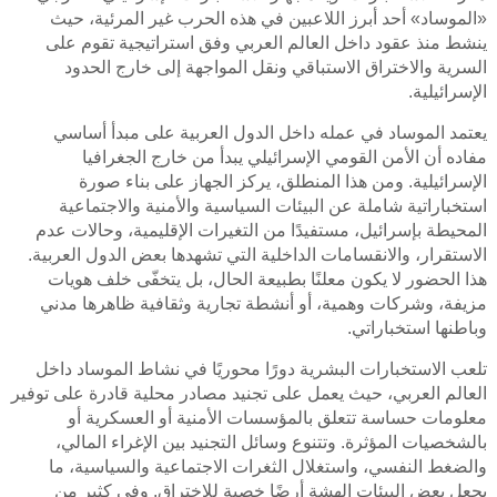
«الموساد» أحد أبرز اللاعبين في هذه الحرب غير المرئية، حيث
ينشط منذ عقود داخل العالم العربي وفق استراتيجية تقوم على
السرية والاختراق الاستباقي ونقل المواجهة إلى خارج الحدود
الإسرائيلية.
يعتمد الموساد في عمله داخل الدول العربية على مبدأ أساسي
مفاده أن الأمن القومي الإسرائيلي يبدأ من خارج الجغرافيا
الإسرائيلية. ومن هذا المنطلق، يركز الجهاز على بناء صورة
استخباراتية شاملة عن البيئات السياسية والأمنية والاجتماعية
المحيطة بإسرائيل، مستفيدًا من التغيرات الإقليمية، وحالات عدم
الاستقرار، والانقسامات الداخلية التي تشهدها بعض الدول العربية.
هذا الحضور لا يكون معلنًا بطبيعة الحال، بل يتخفّى خلف هويات
مزيفة، وشركات وهمية، أو أنشطة تجارية وثقافية ظاهرها مدني
وباطنها استخباراتي.
تلعب الاستخبارات البشرية دورًا محوريًا في نشاط الموساد داخل
العالم العربي، حيث يعمل على تجنيد مصادر محلية قادرة على توفير
معلومات حساسة تتعلق بالمؤسسات الأمنية أو العسكرية أو
بالشخصيات المؤثرة. وتتنوع وسائل التجنيد بين الإغراء المالي،
والضغط النفسي، واستغلال الثغرات الاجتماعية والسياسية، ما
يجعل بعض البيئات الهشة أرضًا خصبة للاختراق. وفي كثير من