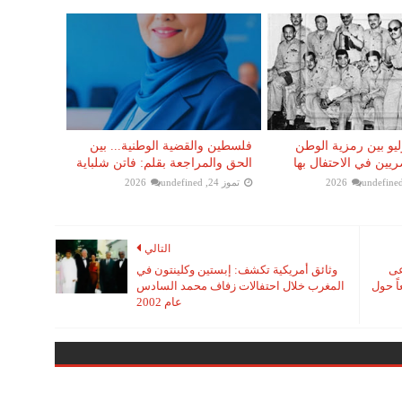
 23 يوليو بين رمزية الوطن
فلسطين والقضية الوطنية... بين
يين في الاحتفال بها
الحق والمراجعة بقلم: فاتن شلباية
undefine
تموز 24, 2026
undefined
التالي
عى
وثائق أمريكية تكشف: إبستين وكلينتون في
اً حول
المغرب خلال احتفالات زفاف محمد السادس
عام 2002