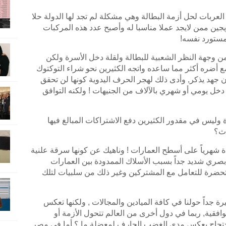
ه العربات لحل أزمة البطالة وهي مشكلة لم تجد لها الدولة حلا
ين ممن لايجد عملا مناسبا له وأصبح عدد هذه المركبات
مستورد نفسه!
 من وجهة النظر الشعبية للبطالة ولقلة دخل الأسرة ولكن
مع أضره أكثر مما ساعده واتجه الكثيرين نحو شراء التوكتوك
ن جهد يذكر, وأدى ذلك لهجر الحرف اليدوية كونها لن تحقق
دخل يومي أو شهري بالآلاف من الجنيهات ! ولكنه التوافق
ليس في مقدور الكثيرين دفع الاشتراكات المبالغ فيها
دث؟
ة شهرياً على أسطح العمارات ! وناهيك عن كونها سرقة علنية
بصري شديد جداً بسبب الأسلاك الممدودة بين العمارات
تحضرة للتعامل مع المشتركين وغير ذلك من سلبيات لتلك
رة جداً حولنا في كافة الميادين والمجالات , ولكنها تعكس
افقية, ربما في دول أخرى من العالم تتحول الأزمة أو
احتجاج يعكس مدى الغضب الجارف لمعضلة ما ؟ أما في مصر