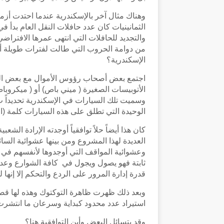
وهناك مثال آخر بالإسكندرية عندما احتدت أزمة
الثمانينيات كان عدد حافلات النقل العام بدأ في
والتجديد للحافلات التي انتهى عمرها الافترا
من دوامة الحروب التي طالت لفترات طويلة أو
الإسكندرية؟
اجتمع بعض أصحاب رؤوس الأموال مع بعض السائق
الأتوبيسات الصغيرة ( ميني باص) أو ( ميكروب
وسميت تلك السيارات في الإسكندرية تحديداً ب
الوحيدة التي تطلق على هذه السيارات كلمة (ا
كان هذا أيضاً حلاً توافقياً أوجدته الإرادة الش
العديدة لهذا المشروع ومن بينها عشوائية السائ
وعشوائية المواقف التي أوجدوها لأنفسهم في ا
ثابتة فهو يصول ويجول في كافة الشوارع وعدم ا
قدرة إدارة المرور على الردع والتحكم إلا إنها
وبعد ذلك ظهرت ظاهرة التوكتوك وهذه لها قص
استيراد عدد محدود كبداية وسرعان ما انتشرت 
وقد يتسائل البعض وأين التوافقية هنا؟