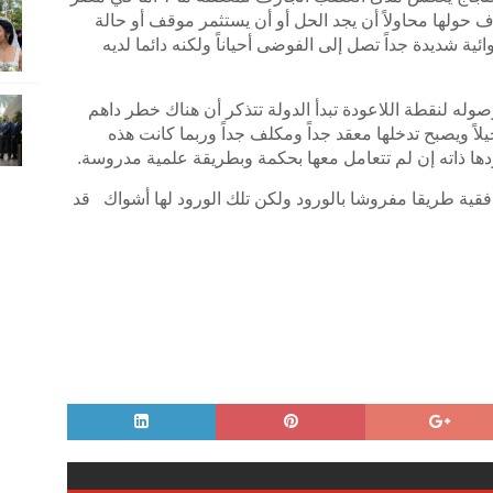
ف حولها محاولاً أن يجد الحل أو أن يستثمر موقف أو حالة
ية شديدة جداً تصل إلى الفوضى أحياناً ولكنه دائما لديه
له لنقطة اللاعودة تبدأ الدولة تتذكر أن هناك خطر داهم
ً ويصبح تدخلها معقد جداً ومكلف جداً وربما كانت هذه
دها ذاته إن لم تتعامل معها بحكمة وبطريقة علمية مدروسة.
فقية طريقا مفروشا بالورود ولكن تلك الورود لها أشواك قد