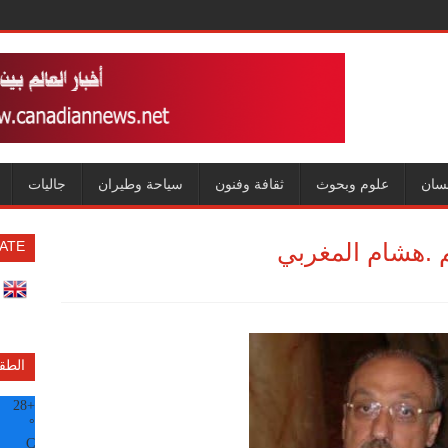
سان
علوم وبحوث
ثقافة وفنون
سياحة وطيران
جاليات
 .هشام المغربي
ATE
الطق
28
+
°
C