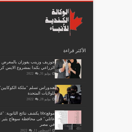
الأكثر قراءة
جوزيف وزينب يفوزان بالمعرض
الزراعي بكندا بمشروع الايس كر
يوليو 31, 2022
هندوراس تسلم "ملكة الكوكايين"
للولايات المتحدة
يوليو 28, 2022
موقعbbc يكشف نتائج الثانوية: 
عائلي" فى محافظة سوهاج يثير ج
في مصر
أغسطس 11, 2022