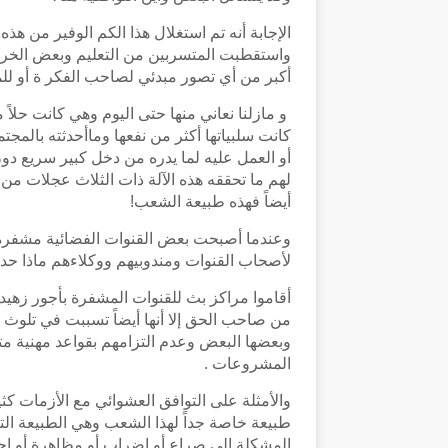
الإجابة أنه تم استغلال هذا الكم الوفير من هذ
واستقطبت المتسربين من التعليم وبعض الخريج
أكبر من أي تصور مبدئي لصاحب الفكر ة أو لل
و مازلنا نعاني منها حتى اليوم وهي كانت حلاً
كانت سلبياتها أكثر من نفعها وماأحدثته بالمجت
أو العمل عليه لما يدره من دخل كبير سريع دو
لهم ما تحققه هذه الآلة ذات الثلاث عجلات من 
أيضاً فهذه طبيعة الشعب!
وعندما أصبحت بعض القنوات الفضائية مشفرة و
لأصحاب القنوات ومندوبيهم ووكلاءهم ماذا ح
أقاموا مراكز بث للقنوات المشفرة بأجور زهيد
من صاحب الحق إلا أنها أيضاً تسببت في تلوث 
وبعضها البعض وعدم التزامهم بقواعد مهنية م
المشروعات .
والأمثلة على التوافق العشوائي مع الأزمات كثي
طبيعة خاصة جداً لهذا الشعب وهي الطبيعة التو
المشكلة إلى صراع أو إضراب أو مظاهرة أو 