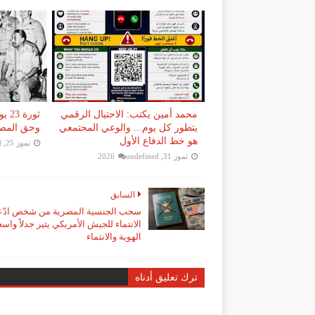
محمد أمين يكتب: الاحتيال الرقمي
ثورة
يتطور كل يوم... والوعي المجتمعي
وحق المصر
هو خط الدفاع الأول
تموز 25, 2026
d
تموز 31, 2026
undefined
السابق
سحب الجنسية المصرية من شخص ادّ
الانتماء للجيش الأمريكي يثير جدلاً واسع
الهوية والانتماء
ترك تعليق أدناه