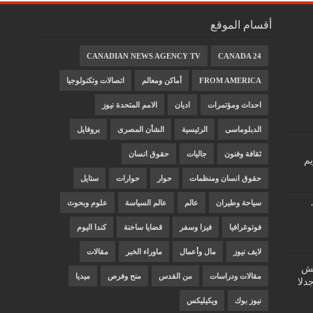
أقسام الموقع
CANADIAN NEWS AGENCY TV
CANADA 24
FROM AMERICA
أماكن ومعالم
اتصالات وتكنولوجيا
احداث ومؤتمرات
اديان
الامم المتحدة نيوز
الدبلوماسى
الرئيسية
الشأن المصرى
بروفايل
ثقافة وفنون
جاليات
حقوق انسان
يم
حقوق انسان ومنظمات
حوار
حوارات
ستايل
سياحة وطيران
عالم
عالم السياسة
علوم وبحوث
فوتوغرافيا
فيزا وسفر
قضايا ساخنة
كندا اليوم
لايف نيوز
مال وأعمال
ماوراء الخبر
مقالات
"غش
مقالات ودراسات
من القدس
منح وفرص
ميديا
دلا
نيوز بوك
ويكيليكس