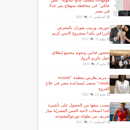
موقعbbc يكشف نتائج الثانوية: "غش
عائلي" فى محافظة سوهاج يثير جدلا
في مصر
أغسطس 11, 2022
جوزيف وزينب يفوزان بالمعرض
الزراعي بكندا بمشروع الايس كريم
يوليو 31, 2022
بحضور فنانين ونجوم مجتمع إنطلاق
حفل تكريم الرواد
مايو 26, 2023
د.مريم بطرس:منظمة "wounds
canada" تسعى لمساعدة مصر فى علاج
القروح
يونيو 13, 2022
بسبب منعها من الحصول على تأشيرة
كندا انسحاب لاعبة ​التنس​ المصريّة ​ميار
شريف​ من بطولة ​تورنتو​المفتوحة
أغسطس 11, 2022