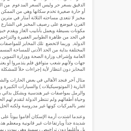
الدقيق بسعر حر وليس السعر المدعوم من الدو
أو حارة صغيرة تخدم سكانها وهي من الممكن ت
مخبز لا تتعدى مساحته الثلاثة أمتار في مترين أ
الفرن فيوضع على رصيف المخبز في الشارع أ
مكونات بسيطة ويعمل بأنابيب الغاز ويقدم خبزاً
في الحد من ظاهرة الطوابير الغفيرة والتزاحم 
الدولة, وربما لاتخضع تلك المخابز للمواصفات ا
المختلفة بداية من الحد الأدنى للمساحة المسم
العامة وإشراف وزارة الصحة ووزارة التموين وه
جهات ولأنهم شعب متوافق فلم يتذمروا أو يعتر
المخابز دون انتظار لأية إجراءات حلاً للمشكلة
مثال آخر فنجد الأهالي في بعض الحارات وال
النارية ( الموتوسيكيلات ) والسيارات الكبير
والرمل بمواصفات غير هندسية وبشكل بدائي به
وحياة أطفالهم ولم تنتظر الدولة لتقدم لهم ال
تضر بالمركبات كونها غير مدروسة ولكنه الحل 
وعندما اشتدت أزمة الإسكان أقاموا بيوتاً على 
شديدة جداً وبارتفاعات غير قانونية ومعظم هذ
بل وأغلبها دون تراخيص رسمية وهي بيوت ربما 