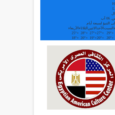
H
L
ال
0 آب
ى التنبؤ لسبعة أيام
السبت
الأحد
الاثنين
الثلاثاء
الأربعاء
25°
+
28°
+
27°
+
27°
+
29°
+
18°
+
20°
+
19°
+
20°
+
20°
+