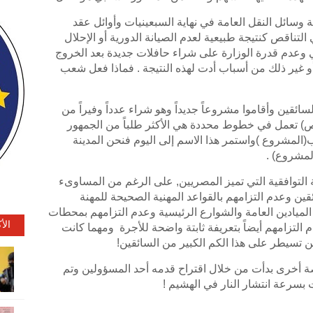
 وسائل النقل العامة في نهاية السبعينيات وأوائل عقد
 التناقص كنتيجة طبيعية لعدم الصيانة الدورية أو الإحلال
ضي وعدم قدرة الوزارة على شراء حافلات جديدة بعد الخروج
 غير ذلك من أسباب أدت لهذه النتيجة . فماذا فعل شعب
ين وأقاموا مشروعاً جديداً وهو شراء عدداً وفيراً من
اص) تعمل في خطوط محددة هي الأكثر طلباً من الجمهور
(المشروع )واستمر هذا الاسم إلى اليوم فنحن المدينة
لمشروع) .
عبية التوافقية التي تميز المصريين, على الرغم من المساوىء
قين وعدم التزامهم بالقواعد المهنية الصحيحة للمهنة
لميادين العامة والشوارع الرئيسية وعدم التزامهم بمحطات
الأ
لتزامهم أيضاً بتعريفة ثابتة واضحة للأجرة ومهما كانت
 لن تسيطر على هذا الكم الكبير من السائقين!
ة أخرى بدأت من خلال اقتراح قدمه أحد المسؤولين وتم
بسرعة انتشار النار في الهشيم !