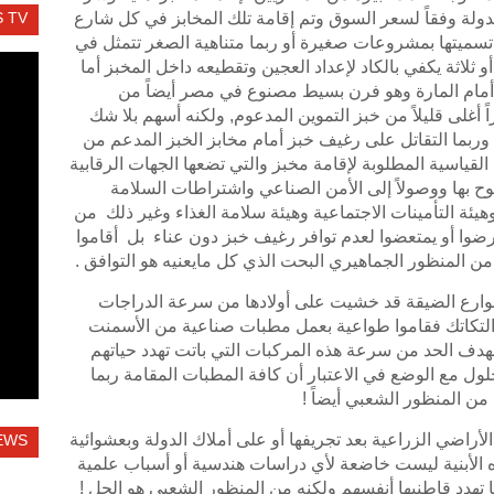
لة وفقاً لسعر السوق وتم إقامة تلك المخابز في كل شارع
 TV
سميتها بمشروعات صغيرة أو ربما متناهية الصغر تتمثل في
و ثلاثة يكفي بالكاد لإعداد العجين وتقطيعه داخل المخبز أما
مام المارة وهو فرن بسيط مصنوع في مصر أيضاً من
 أغلى قليلاً من خبز التموين المدعوم, ولكنه أسهم بلا شك
وربما التقاتل على رغيف خبز أمام مخابز الخبز المدعم من
لقياسية المطلوبة لإقامة مخبز والتي تضعها الجهات الرقابية
وح بها ووصولاً إلى الأمن الصناعي واشتراطات السلامة
يئة التأمينات الاجتماعية وهيئة سلامة الغذاء وغير ذلك من
ضوا أو يمتعضوا لعدم توافر رغيف خبز دون عناء بل أقاموا
 من المنظور الجماهيري البحت الذي كل مايعنيه هو التوافق .
شوارع الضيقة قد خشيت على أولادها من سرعة الدراجات
ة والتكاتك فقاموا طواعية بعمل مطبات صناعية من الأسمنت
دف الحد من سرعة هذه المركبات التي باتت تهدد حياتهم
حلول مع الوضع في الاعتبار أن كافة المطبات المقامة ربما
من المنظور الشعبي أيضاً !
الأراضي الزراعية بعد تجريفها أو على أملاك الدولة وبعشوائية
EWS
ه الأبنية ليست خاضعة لأي دراسات هندسية أو أسباب علمية
تهدد قاطنيها أنفسهم ولكنه من المنظور الشعبي هو الحل !