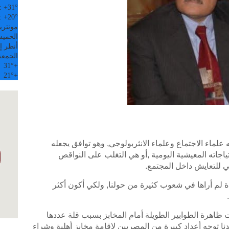
:
+
31°
:
+
20°
مونتري
الخميس, 6
أنظر إل
الجمعة
31°
+
21°
+
ه علماء الاجتماع وعلماء الانثربولوجي, وهو توافق يجعله
اجاته المعيشية اليومية ,أو هي التغلب على النواقص
ي للتعايش داخل المجتمع.
 لم أراها في شعوب كثيرة من حولنا, ولكي أكون أكثر
ظاهرة الطوابير الطويلة أمام المخابز بسبب قلة عددها
نا توجه أعداد كبيرة من المصريين لإقامة مخابز أهلية وشراء