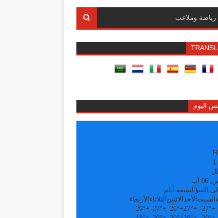
رياضة وملاعب
TRANSL
س اليوم
H
L
ال
0 آب
ى التنبؤ لسبعة أيام
السبت
الأحد
الاثنين
الثلاثاء
الأربعاء
26°
+
27°
+
26°
+
27°
+
27°
+
18°
+
20°
+
20°
+
20°
+
20°
+