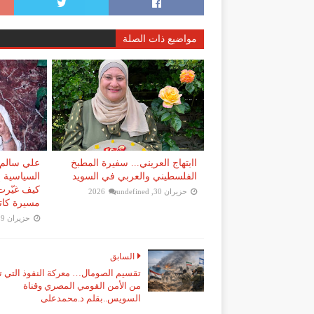
مواضيع ذات الصلة
اابتهاج العريني... سفيرة المطبخ
علي سالم..
الفلسطيني والعربي في السويد
السياسية إ
كيف غيّرت
حزيران 30, 2026
undefined
مسيرة كات
حزيران 29, 2026
السابق
تقسيم الصومال… معركة النفوذ التي 
من الأمن القومي المصري وقناة
السويس..بقلم د.محمدعلى