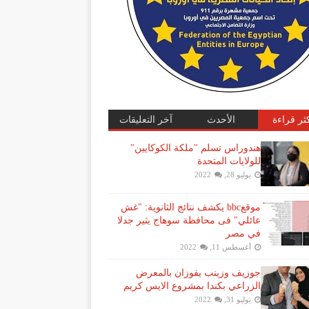
كثر قراءة
الأحدث
آخر التعليقات
هندوراس تسلم "ملكة الكوكايين"
للولايات المتحدة
يوليو 28, 2022
موقعbbc يكشف نتائج الثانوية: "غش
عائلي" فى محافظة سوهاج يثير جدلا
في مصر
أغسطس 11, 2022
جوزيف وزينب يفوزان بالمعرض
الزراعي بكندا بمشروع الايس كريم
يوليو 31, 2022