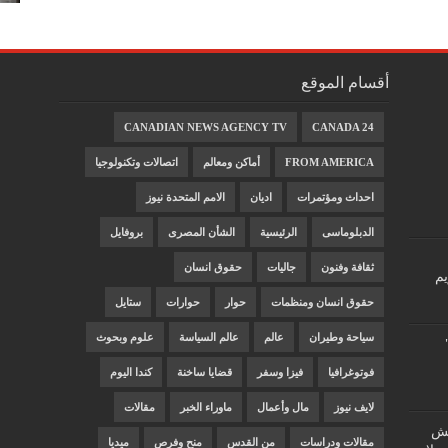
أقسام الموقع
CANADIAN NEWS AGENCY TV
CANADA 24
FROM AMERICA
أماكن ومعالم
اتصالات وتكنولوجيا
احداث ومؤتمرات
اديان
الامم المتحدة نيوز
الدبلوماسى
الرئيسية
الشأن المصرى
بروفايل
ثقافة وفنون
جاليات
حقوق انسان
يم
حقوق انسان ومنظمات
حوار
حوارات
ستايل
سياحة وطيران
عالم
عالم السياسة
علوم وبحوث
فوتوغرافيا
فيزا وسفر
قضايا ساخنة
كندا اليوم
لايف نيوز
مال وأعمال
ماوراء الخبر
مقالات
"غش
مقالات ودراسات
من القدس
منح وفرص
ميديا