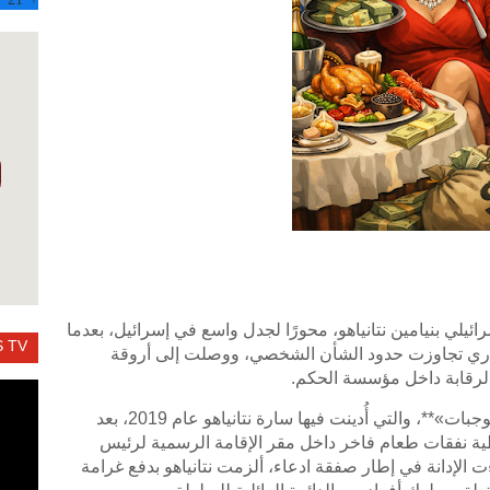
ائيلي بنيامين نتانياهو، محورًا لجدل واسع في إسرائيل، بعدما
 TV
داري تجاوزت حدود الشأن الشخصي، ووصلت إلى أروقة
والرقابة داخل مؤسسة الحكم.
أبرز هذه القضايا ما عُرف إعلاميًا بـ**«قضية الوجبات»**، والتي أُدينت فيها سارة نتانياهو عام 2019، بعد
 نفقات طعام فاخر داخل مقر الإقامة الرسمية لرئيس
ت الإدانة في إطار صفقة ادعاء، ألزمت نتانياهو بدفع غرامة