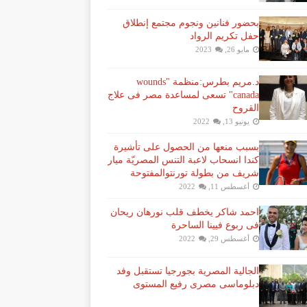
بحضور فنانين ونجوم مجتمع إنطلاق
حفل تكريم الرواد
مايو 26, 2023
د.مريم بطرس:منظمة "wounds
canada" تسعى لمساعدة مصر فى علاج
القروح
يونيو 13, 2022
بسبب منعها من الحصول على تأشيرة
كندا انسحاب لاعبة ​التنس​ المصريّة ​ميار
شريف​ من بطولة ​تورنتو​المفتوحة
أغسطس 11, 2022
احمد شاكر يخطف قلب نورهان ريحان
فى ربوع فيينا الساحرة
أغسطس 29, 2022
الجالية المصرية بجورجيا تستقبل وفد
دبلوماسى مصرى رفيع المستوى