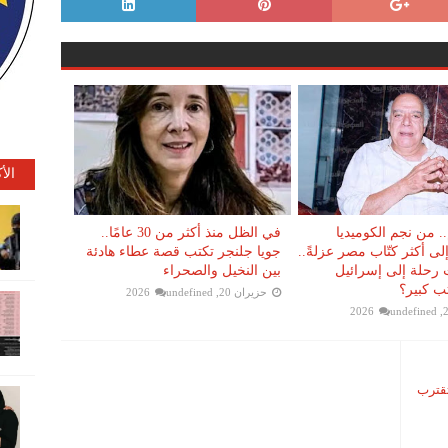
الأ
 من نجم الكوميديا
في الظل منذ أكثر من 30 عامًا..
لى أكثر كتّاب مصر عزلةً..
جويا جلنجر تكتب قصة عطاء هادئة
 رحلة إلى إسرائيل
بين النخيل والصحراء
ب كبير؟
حزيران 20, 2026
undefined
undefined
تقترب