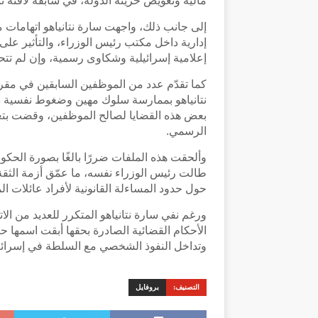
مالية وتعويض خزينة الدولة، في سابقة لافتة تت
إلى جانب ذلك، واجهت سارة نتانياهو اتهامات
إدارية داخل مكتب رئيس الوزراء، والتأثير على
إعلامية إسرائيلية وشكاوى رسمية، وإن لم تتحو
كما تقدّم عدد من الموظفين السابقين في مقر
نتانياهو بممارسة سلوك مهين وضغوط نفسية دا
بعض هذه القضايا لصالح الموظفين، وقضت بتعو
الرسمي.
وألحقت هذه الملفات ضررًا بالغًا بصورة الحكو
طالت رئيس الوزراء نفسه، ما عمّق أزمة الثقة 
حول حدود المساءلة القانونية لأفراد عائلات ا
ورغم نفي سارة نتانياهو المتكرر للعديد من ال
الأحكام القضائية الصادرة بحقها أبقت اسمها ح
وتداخل النفوذ الشخصي مع السلطة في إسرائي
التصنيف:
بروفايل