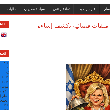
سان
علوم وبحوث
ثقافة وفنون
سياحة وطيران
جاليات
د: ملفات قضائية تكشف إساءة
ATE
الطق
27
+
°
C
:
+
31°
:
+
21°
مونتري
الخميس, 6
أنظر إل
الجمعة
31°
+
21°
+