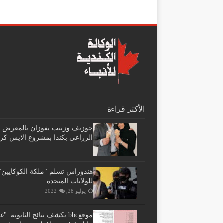
الأكثر قراءة
جوزيف وزينب يفوزان بالمعرض
الزراعي بكندا بمشروع الايس كر
هندوراس تسلم "ملكة الكوكايين"
للولايات المتحدة
يوليو 28, 2022
موقعbbc يكشف نتائج الثانوية: 