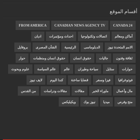
أقسام الموقع
FROM AMERICA
CANADIAN NEWS AGENCY TV
CANADA 24
أماكن ومعالم
اتصالات وتكنولوجيا
احداث ومؤتمرات
اديان
الامم المتحدة نيوز
الدبلوماسى
الرئيسية
الشأن المصرى
بروفايل
ثقافة وفنون
جاليات
حقوق انسان
حقوق انسان ومنظمات
حوار
حوارات
ستايل
سياحة وطيران
عالم
عالم السياسة
علوم وبحوث
فوتوغرافيا
فيزا وسفر
قضايا ساخنة
كندا اليوم
لايف نيوز
مال وأعمال
ماوراء الخبر
مقالات
مقالات ودراسات
من القدس
منح وفرص
ميديا
نيوز بوك
ويكيليكس