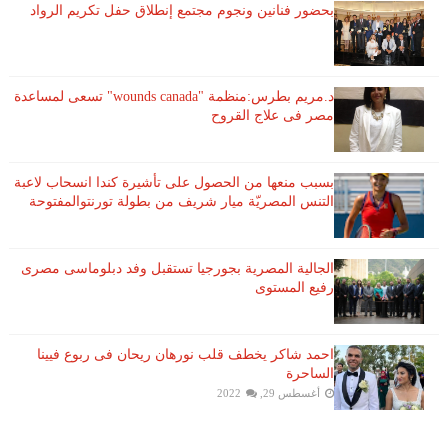
بحضور فنانين ونجوم مجتمع إنطلاق حفل تكريم الرواد
د.مريم بطرس:منظمة "wounds canada" تسعى لمساعدة
مصر فى علاج القروح
بسبب منعها من الحصول على تأشيرة كندا انسحاب لاعبة ​
التنس​ المصريّة ​ميار شريف​ من بطولة ​تورنتو​المفتوحة
الجالية المصرية بجورجيا تستقبل وفد دبلوماسى مصرى
رفيع المستوى
احمد شاكر يخطف قلب نورهان ريحان فى ربوع فيينا
الساحرة
أغسطس 29, 2022