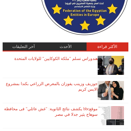
الأكثر قراءة
الأحدث
آخر التعليقات
هندوراس تسلم "ملكة الكوكايين" للولايات المتحدة
جوزيف وزينب يفوزان بالمعرض الزراعي بكندا بمشروع
الايس كريم
موقعbbc يكشف نتائج الثانوية: "غش عائلي" فى محافظة
سوهاج يثير جدلا في مصر