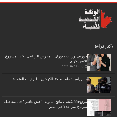
الأكثر قراءة
جوزيف وزينب يفوزان بالمعرض الزراعي بكندا بمشروع
الايس كريم
يوليو 31, 2022
هندوراس تسلم "ملكة الكوكايين" للولايات المتحدة
موقعbbc يكشف نتائج الثانوية: "غش عائلي" فى محافظة
سوهاج يثير جدلا في مصر