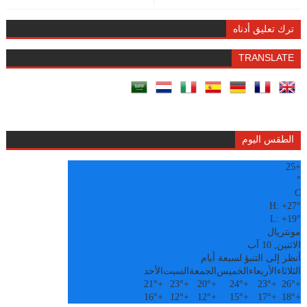
ترك تعليق أدناه
TRANSLATE
الطقس اليوم
25
+
°
C
H:
+
27°
L:
+
19°
مونتريال
الاثنين, 10 آب
أنظر إلى التنبؤ لسبعة أيام
الثلاثاء
الأربعاء
الخميس
الجمعة
السبت
الأحد
21°
+
23°
+
20°
+
24°
+
23°
+
26°
+
16°
+
12°
+
12°
+
15°
+
17°
+
18°
+