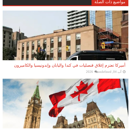
مواضيع ذات الصلة
أميركا تعتزم إغلاق قنصليات في كندا واليابان وإندونيسيا والكاميرون
آب 04, 2026
undefined