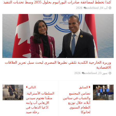
كندا تخطط لمضاعفة صادرات اليورانيوم بحلول 2035 وسط تحديات التنفيذ
آب 04, 2026
undefined
وزيرة الخارجية الكندية تلتقي نظيرها المصرى لبحث سبل تعزيز العلاقات
الاقتصادية
تموز 23, 2026
undefined
السابق
التالي
تضامن المجتمع
السلطات الأسترالية:
والشباب في ستاتين
منفّذا هجوم سيدني
آيلاند خلال توزيع
الإرهابي أب وابنه
الطعام السنوي
ادّعيا الذهاب في
لحانوكا
رحلة صيد