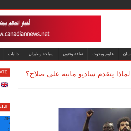
سان
علوم وبحوث
ثقافة وفنون
سياحة وطيران
جاليات
ماذا يتقدم ساديو مانيه على صلاح؟
ATE
الطق
28
+
°
C