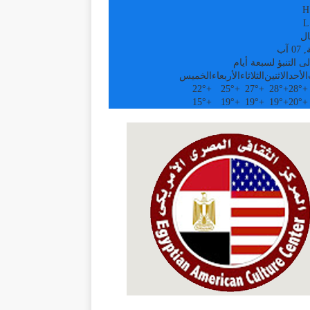
H
L
ال
 آب
ى التنبؤ لسبعة أيام
الأحد
الاثنين
الثلاثاء
الأربعاء
الخميس
22°
+
25°
+
27°
+
28°
+
28°
+
15°
+
19°
+
19°
+
19°
+
20°
+