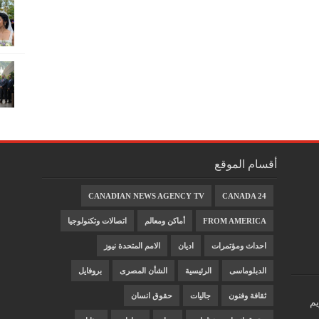
أقسام الموقع
CANADIAN NEWS AGENCY TV
CANADA 24
FROM AMERICA
أماكن ومعالم
اتصالات وتكنولوجيا
احداث ومؤتمرات
اديان
الامم المتحدة نيوز
الدبلوماسى
الرئيسية
الشأن المصرى
بروفايل
ثقافة وفنون
جاليات
حقوق انسان
يم