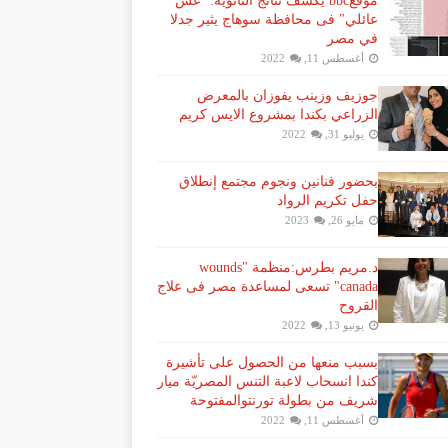
موقعbbc يكشف نتائج الثانوية: "غش
عائلي" فى محافظة سوهاج يثير جدلا
في مصر
أغسطس 11, 2022
جوزيف وزينب يفوزان بالمعرض
الزراعي بكندا بمشروع الايس كريم
يوليو 31, 2022
بحضور فنانين ونجوم مجتمع إنطلاق
حفل تكريم الرواد
مايو 26, 2023
د.مريم بطرس:منظمة "wounds
canada" تسعى لمساعدة مصر فى علاج
القروح
يونيو 13, 2022
بسبب منعها من الحصول على تأشيرة
كندا انسحاب لاعبة ​التنس​ المصريّة ​ميار
شريف​ من بطولة ​تورنتو​المفتوحة
أغسطس 11, 2022