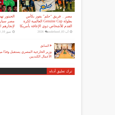
مصر .. فريق “حلم” يفوز بكأس
الحبتور ته
بطولة Genuine Cup العالمية لكرة
مصر سيارا
القدم للأشخاص ذوي الإعاقة بأمريكا
لإنجازهم ا
آب 03, 2026
undefined
تموز 10, 2026
d
السابق
وزير الخارجية المصري يستقبل وفدًا م
الأعمال الكنديين
ترك تعليق أدناه