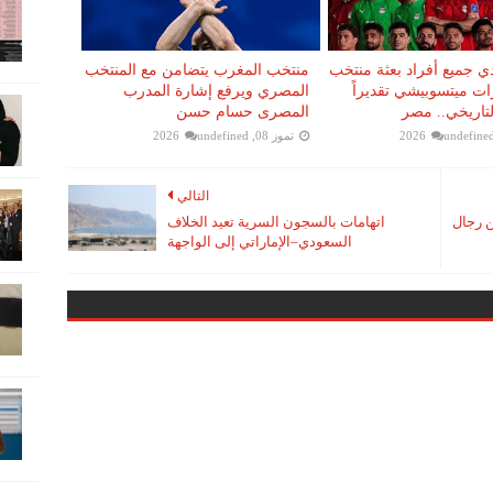
دي جميع أفراد بعثة منتخب
منتخب المغرب يتضامن مع المنتخب
ت ميتسوبيشي تقديراً
المصري ويرفع إشارة المدرب
لتاريخي.. مصر
المصرى حسام حسن
undefine
تموز 08, 2026
undefined
التالي
ن رجال
اتهامات بالسجون السرية تعيد الخلاف
السعودي–الإماراتي إلى الواجهة