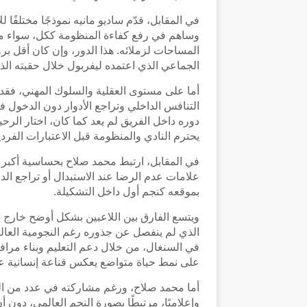
في المقابل، قدّم ساديو مانيه نموذجًا مختلفًا 
وساهم في رفع كفاءة المنظومة ككل، سواء من
المساحات لزملائه. هذا الدور، وإن كان أقل برو
الجماعي الذي اعتمده ليفربول خلال حقبته الذه
أما على مستوى العقلية والسلوك المهني، فقد ع
التنافس الداخلي وتراجع الأدوار دون الدخول 
دوره داخل الفريق لم يعد كما كان، اختار الر
يحترم النادي والمنظومة قبل الاعتبارات الفردي
في المقابل، ارتبط محمد صلاح بحساسية أكبر 
علامات عدم الرضا عند الاستبدال أو تراجع الدو
بموقعه كنجم أول داخل التشكيلة.
ويتسع الفارق بين اللاعبين بشكل أوضح خارج 
الذي لم ينفصل عن جذوره رغم النجومية العالمي
في السنغال، من خلال دعم التعليم وبناء م
على نمط حياة متواضع يعكس قناعة إنسانية عم
أما محمد صلاح، ورغم مشاركته في عدد من المب
وإعلاميًا، مرتبطًا بصورة النجم العالمي، دون أ