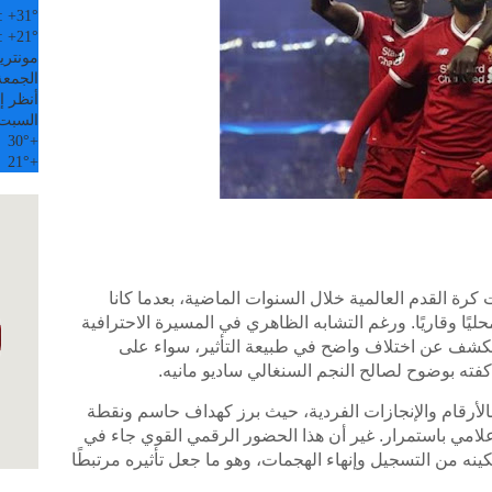
:
+
31°
:
+
21°
مونتري
الجمعة, 07
أنظر إل
السبت
30°
+
21°
+
كرة القدم العالمية خلال السنوات الماضية، بعدما كانا
ا وقاريًا. ورغم التشابه الظاهري في المسيرة الاحترافية
ا يكشف عن اختلاف واضح في طبيعة التأثير، سواء على
كفته بوضوح لصالح النجم السنغالي ساديو مانيه.
لأرقام والإنجازات الفردية، حيث برز كهداف حاسم ونقطة
علامي باستمرار. غير أن هذا الحضور الرقمي القوي جاء في
نه من التسجيل وإنهاء الهجمات، وهو ما جعل تأثيره مرتبطًا