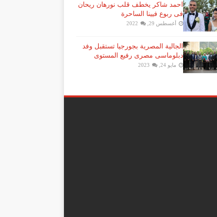
احمد شاكر يخطف قلب نورهان ريحان
فى ربوع فيينا الساحرة
أغسطس 29, 2022
الجالية المصرية بجورجيا تستقبل وفد
دبلوماسى مصرى رفيع المستوى
مايو 24, 2023