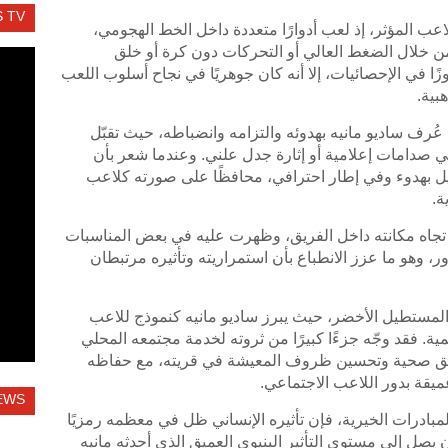
 TV
للاعب المؤثر، إذ لعب أدوارًا متعددة داخل الخط الهجومي،
 خلال الضغط العالي أو التحركات دون كرة أو خلق
زًا في الإحصائيات، إلا أنه كان جوهريًا في نجاح أسلوب اللعب
بية.
ُرف ساديو مانيه بهدوئه والتزامه وانضباطه، حيث تقبّل
في صدامات إعلامية أو إثارة جدل علني. وعندما شعر بأن
حيل بهدوء وفي إطار احترافي، محافظًا على صورته كلاعب
ة.
تجاه مكانته داخل الفريق، وظهرت عليه في بعض المناسبات
ر، وهو ما عزز الانطباع بأن استمراريته وتأثيره مرتبطان
المستطيل الأخضر، حيث يبرز ساديو مانيه كنموذج للاعب
ة. فقد وجّه جزءًا كبيرًا من ثروته لخدمة مجتمعه المحلي
رافق صحية وتحسين ظروف المعيشة في قريته، مع حفاظه
يقة بدور اللاعب الاجتماعي.
EWS
ادرات الخيرية، فإن تأثيره الإنساني ظل في معظمه رمزيًا
ن يصل إلى مستوى التأثير البنيوي العميق الذي أحدثه مانيه