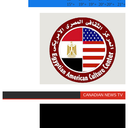
15°
+
19°
+
19°
+
20°
+
20°
+
21°
+
CANADIAN NEWS TV