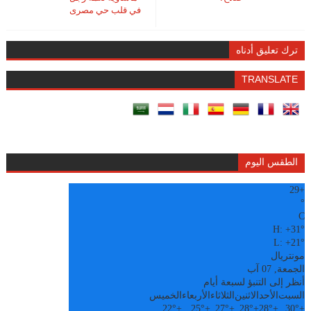
في قلب حي مصرى
ترك تعليق أدناه
TRANSLATE
الطقس اليوم
29
+
°
C
H:
+
31°
L:
+
21°
مونتريال
الجمعة, 07 آب
أنظر إلى التنبؤ لسبعة أيام
السبت
الأحد
الاثنين
الثلاثاء
الأربعاء
الخميس
22°
+
25°
+
27°
+
28°
+
28°
+
30°
+