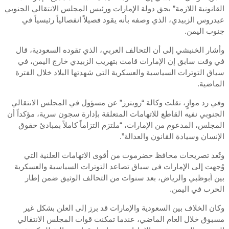
القانونية اللازمة” بحق دولة الإمارات ورئيس المجلس الانتقالي الجنوبي
عيدروس الزبيدي، الذي وصفه بأنه يقود فصيلاً انفصالياً رئيسياً في
جنوب اليمن.
وأشار الخنبشي إلى أن التحالف العربي، الذي تقوده السعودية، قال
في وقت سابق إن الإمارات قامت بتهريب الزبيدي خارج اليمن، في
سياق التوترات السياسية والعسكرية التي شهدتها البلاد خلال الفترة
الماضية.
وفي رد موازٍ، نقلت وكالة “رويترز” عن مسؤول في المجلس الانتقالي
الجنوبي نفيه القاطع للاتهامات المتعلقة بإدارة سجون سرية، مؤكداً أن
المجلس، المدعوم من الإمارات، “ملتزم التزاماً كاملاً بمبادئ حقوق
الإنسان وسيادة القانون والعدالة”.
وتُعد تصريحات محافظ حضرموت من أقوى الاتهامات العلنية التي
وُجهت إلى الإمارات في سياق تصاعد التوترات السياسية والعسكرية
بين أبوظبي والرياض، بعد سنوات من التحالف الوثيق ضمن إطار
الحرب في اليمن.
وكان الخلاف بين السعودية والإمارات قد برز إلى العلن بشكل غير
مسبوق خلال العام الماضي، عندما تمكنت قوات المجلس الانتقالي