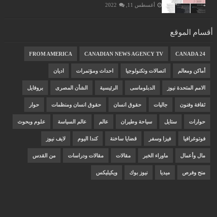
أغسطس 11, 2022
أقسام الموقع
FROM AMERICA
CANADIAN NEWS AGENCY TV
CANADA 24
أماكن ومعالم
اتصالات وتكنولوجيا
احداث ومؤتمرات
اديان
الامم المتحدة نيوز
الدبلوماسى
الرئيسية
الشأن المصرى
بروفايل
ثقافة وفنون
جاليات
حقوق انسان
حقوق انسان ومنظمات
حوار
حوارات
ستايل
سياحة وطيران
عالم
عالم السياسة
علوم وبحوث
فوتوغرافيا
فيزا وسفر
قضايا ساخنة
كندا اليوم
لايف نيوز
مال وأعمال
ماوراء الخبر
مقالات
مقالات ودراسات
من القدس
منح وفرص
ميديا
نيوز بوك
ويكيليكس