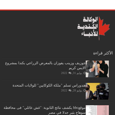
الأكثر قراءة
جوزيف وزينب يفوزان بالمعرض الزراعي بكندا بمشروع
الايس كريم
يوليو 31, 2022
هندوراس تسلم "ملكة الكوكايين" للولايات المتحدة
يوليو 28, 2022
موقعbbc يكشف نتائج الثانوية: "غش عائلي" فى محافظة
سوهاج يثير جدلا في مصر