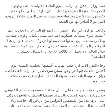
نفت وزارة الدفاع الإماراتية، اليوم الثلاثاء، الاتهامات التي وجهتها
الحكومة اليمنية المعترف بها دولياً بشأن إدارة أبوظبي لما وصفتها
بـ“سجون سرية” في محافظة حضرموت شرقي اليمن، مؤكدة أن هذه
المزاعم لا أساس لها من الصحة.
وقالت الوزارة، في بيان رسمي، إن المواقع التي جرى الحديث عنها
“ليست سوى منشآت عسكرية اعتيادية، تشمل ثكنات وغرف عمليات
وملاجئ محصّنة، يقع بعضها تحت سطح الأرض”، مشددة على أن هذا
النوع من المنشآت “شائع ومستخدم في المطارات والقواعد العسكرية
حول العالم، ولا يحمل أي دلالات خارجة عن السياق العسكري
الطبيعي”.
وجاء النفي الإماراتي عقب اتهامات أطلقتها الحكومة اليمنية، يوم
الاثنين، تحدثت فيها عن وجود سجن سري تديره الإمارات داخل قاعدة
ريان الجوية، الواقعة قرب مدينة المكلا الساحلية، عاصمة محافظة
حضرموت.
وصدرت هذه الاتهامات على لسان محافظ حضرموت، سالم الخنبشي،
خلال زيارة إعلامية وُصفت بالنادرة، نظمتها السلطات السعودية ونُقل
على إثرها عدد من الصحفيين الدوليين من الرياض إلى قاعدة ريان
الجوية. وقال الخنبشي إن الحكومة اليمنية “ستتخذ جميع الإجراءات