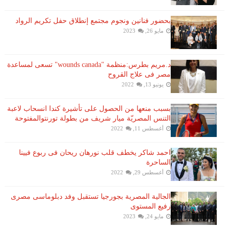
بحضور فنانين ونجوم مجتمع إنطلاق حفل تكريم الرواد
مايو 26, 2023
د.مريم بطرس:منظمة "wounds canada" تسعى لمساعدة
مصر فى علاج القروح
يونيو 13, 2022
بسبب منعها من الحصول على تأشيرة كندا انسحاب لاعبة ​
التنس​ المصريّة ​ميار شريف​ من بطولة ​تورنتو​المفتوحة
أغسطس 11, 2022
احمد شاكر يخطف قلب نورهان ريحان فى ربوع فيينا
الساحرة
أغسطس 29, 2022
الجالية المصرية بجورجيا تستقبل وفد دبلوماسى مصرى
رفيع المستوى
مايو 24, 2023