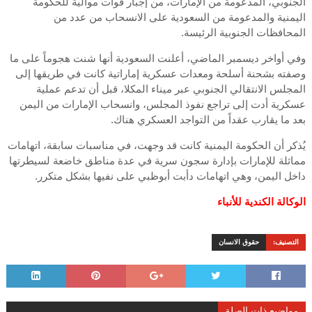
الجنوبي، المدعومة من الإمارات، من إجبار قوات موالية للحكومة
اليمنية والمدعومة من السعودية على الانسحاب من عدد من
المحافظات الجنوبية الرئيسة.
وفي أواخر ديسمبر الماضي، أعلنت السعودية أنها شنت هجوماً على ما
وصفته بشحنة أسلحة ومعدات عسكرية إماراتية كانت في طريقها إلى
المجلس الانتقالي الجنوبي عبر ميناء المكلا، قبل أن تدعم عملية
عسكرية أدت إلى تراجع نفوذ المجلس، وانسحاب الإمارات من اليمن
بعد ما يقارب عقداً من التواجد العسكري هناك.
يُذكر أن الحكومة اليمنية كانت قد وجهت، في مناسبات سابقة، اتهامات
مماثلة للإمارات بإدارة سجون سرية في عدة مناطق خاضعة لسيطرتها
داخل اليمن، وهي اتهامات دأبت أبوظبي على نفيها بشكل متكرر.
الوكالة الكندية للأنباء
التصنيف:
حقوق الانسان
مواضيع ذات الصلة