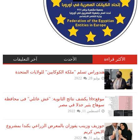
الأكثر قراءة
الأحدث
آخر التعليقات
هندوراس تسلم "ملكة الكوكايين" للولايات المتحدة
يوليو 28, 2022
موقعbbc يكشف نتائج الثانوية: "غش عائلي" فى محافظة
سوهاج يثير جدلا في مصر
أغسطس 11, 2022
جوزيف وزينب يفوزان بالمعرض الزراعي بكندا بمشروع
الايس كريم
يوليو 31, 2022