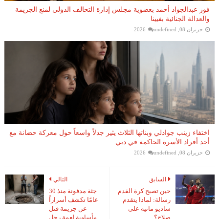
فوز عبدالجواد أحمد بعضوية مجلس إدارة التحالف الدولي لمنع الجريمة
والعدالة الجنائية بفيينا
حزيران 08, 2026
undefined
اختفاء زينب جوادلي وبناتها الثلاث يثير جدلاً واسعاً حول معركة حضانة مع
أحد أفراد الأسرة الحاكمة في دبي
حزيران 08, 2026
undefined
السابق
التالي
حين تصبح كرة القدم
جثة مدفونة منذ 30
رسالة: لماذا يتقدم
عامًا تكشف أسراراً
ساديو مانيه على
عن جريمة قتل
صلاح؟
مأساوية لعمة رجل