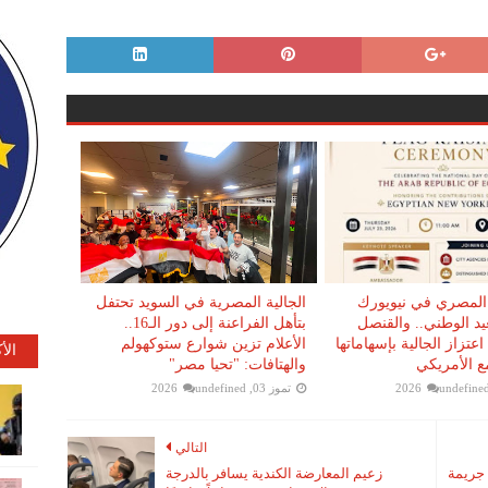
 المصري في نيويورك
الجالية المصرية في السويد تحتفل
لعيد الوطني.. والقنصل
بتأهل الفراعنة إلى دور الـ16..
اعتزاز الجالية بإسهاماتها
الأعلام تزين شوارع ستوكهولم
الأ
ع الأمريكي
والهتافات: "تحيا مصر"
undefine
تموز 03, 2026
undefined
التالي
 جريمة
زعيم المعارضة الكندية يسافر بالدرجة