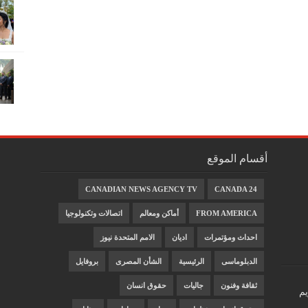
أقسام الموقع
CANADIAN NEWS AGENCY TV
CANADA 24
FROM AMERICA
أماكن ومعالم
اتصالات وتكنولوجيا
احداث ومؤتمرات
اديان
الامم المتحدة نيوز
الدبلوماسى
الرئيسية
الشأن المصرى
بروفايل
ثقافة وفنون
جاليات
حقوق انسان
يم