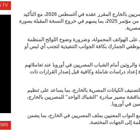
 TV
وتناول اللقاء الاستعدادات المبكرة لمؤتمر المصريين بالخارج المقرر عقده في أغسطس 2026، مع التأكيد
على أهمية الاستفادة من الدروس المستخلصة من مؤتمر 2025، بما يسهم في خروج النسخة المقبلة بصورة
لمصرية.
كي على الهواتف المحمولة، وضرورة وضوح اللوائح المنظمة
 موظفي الجمارك بكافة الجوانب التنفيذية لتجنب أي لبس أو
ة والروتين أمام الشباب المصريين في أوروبا عند تعاملاتهم
 إعداد دراسات شاملة وكافية قبل إصدار القرارات ذات
تصنيف الكيانات المصرية بالخارج، بما يساعد على تنظيم
ناقشة مصير مبادرة “الشباك الواحد” للمصريين بالخارج،
مين في أوروبا.
ع النواب المعنيين بملف المصريين في الخارج، بما يضمن
مة إلى الجهات المختصة.
EWS