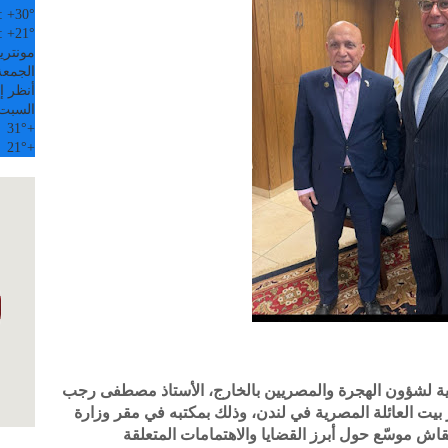
:
+
30°
:
+
21°
مونتري
الجمعة, 07
أنظر إل
السبت
31°
+
21°
+
جية لشؤون الهجرة والمصريين بالخارج، الأستاذ مصطفى رجب
 بيت العائلة المصرية في لندن، وذلك بمكتبه في مقر وزارة
نقاش موسّع حول أبرز القضايا والاهتمامات المتعلقة