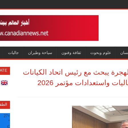
سان
علوم وبحوث
ثقافة وفنون
سياحة وطيران
جاليات
هجرة يبحث مع رئيس اتحاد الكيانات
ATE
يات واستعدادات مؤتمر 2026
الطق
27
+
°
C