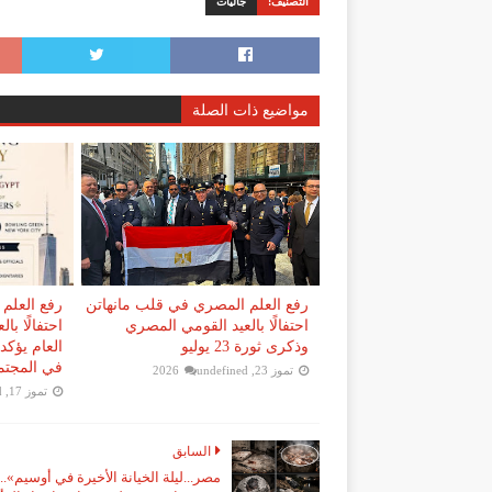
التصنيف:
جاليات
مواضيع ذات الصلة
رفع العلم المصري في قلب مانهاتن
رفع العلم
احتفالًا بالعيد القومي المصري
احتفالًا با
وذكرى ثورة 23 يوليو
العام يؤكد 
في المجتم
تموز 23, 2026
undefined
تموز 17, 2026
d
السابق
مصر...ليلة الخيانة الأخيرة في أوسيم»..