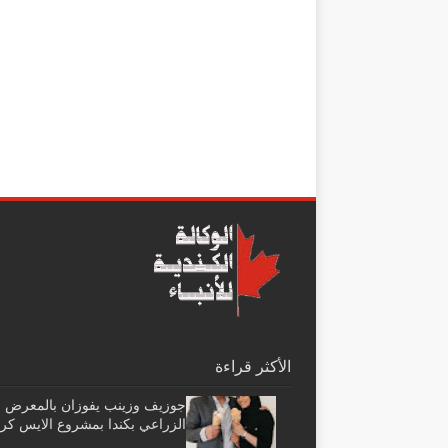
الأكثر قراءة
جوزيف وزينب يفوزان بالمعرض
الزراعي بكندا بمشروع الايس كر