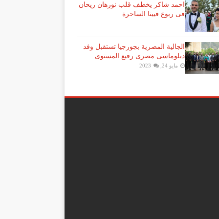
احمد شاكر يخطف قلب نورهان ريحان
فى ربوع فيينا الساحرة
الجالية المصرية بجورجيا تستقبل وفد
دبلوماسى مصرى رفيع المستوى
مايو 24, 2023