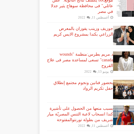
موقعbbc يكشف نتائج الثانوية: "غش
عائلي" فى محافظة سوهاج يثير جدلا
في مصر
أغسطس 11, 2022
جوزيف وزينب يفوزان بالمعرض
الزراعي بكندا بمشروع الايس كريم
د.مريم بطرس:منظمة "wounds
canada" تسعى لمساعدة مصر فى علاج
القروح
يونيو 13, 2022
بحضور فنانين ونجوم مجتمع إنطلاق
حفل تكريم الرواد
بسبب منعها من الحصول على تأشيرة
كندا انسحاب لاعبة ​التنس​ المصريّة ​ميار
شريف​ من بطولة ​تورنتو​المفتوحة
أغسطس 11, 2022