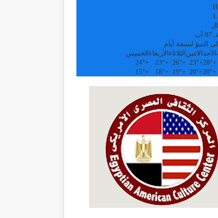
H
L
ال
 آب
ى التنبؤ لسبعة أيام
الأحد
الاثنين
الثلاثاء
الأربعاء
الخميس
24°
+
23°
+
26°
+
23°
+
28°
+
15°
+
18°
+
19°
+
20°
+
20°
+