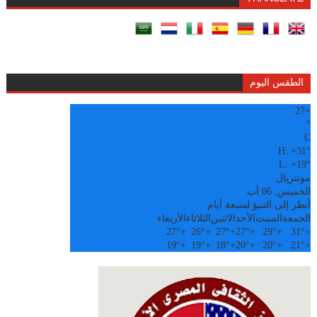
الطقس اليوم
27
+
°
C
H:
+
31°
L:
+
19°
مونتريال
الخميس, 06 آب
أنظر إلى التنبؤ لسبعة أيام
الجمعة
السبت
الأحد
الاثنين
الثلاثاء
الأربعاء
27°
+
26°
+
27°
+
27°
+
29°
+
31°
+
19°
+
19°
+
18°
+
20°
+
20°
+
21°
+