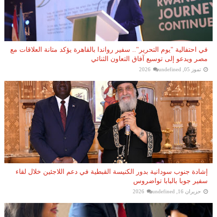
في احتفالية "يوم التحرير".. سفير رواندا بالقاهرة يؤكد متانة العلاقات مع
مصر ويدعو إلى توسيع آفاق التعاون الثنائي
تموز 05, 2026
undefined
إشادة جنوب سودانية بدور الكنيسة القبطية في دعم اللاجئين خلال لقاء
سفير جوبا بالبابا تواضروس
حزيران 16, 2026
undefined