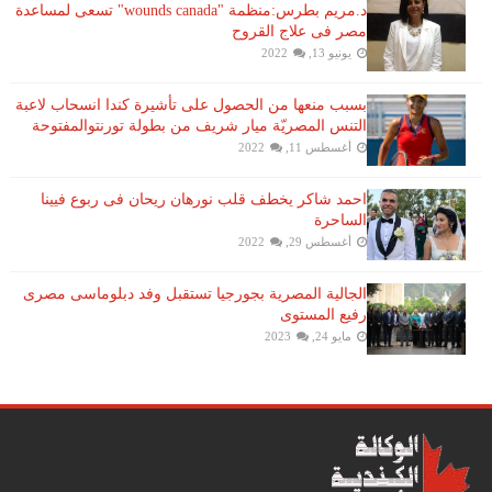
د.مريم بطرس:منظمة "wounds canada" تسعى لمساعدة
مصر فى علاج القروح
يونيو 13, 2022
بسبب منعها من الحصول على تأشيرة كندا انسحاب لاعبة ​
التنس​ المصريّة ​ميار شريف​ من بطولة ​تورنتو​المفتوحة
أغسطس 11, 2022
احمد شاكر يخطف قلب نورهان ريحان فى ربوع فيينا
الساحرة
أغسطس 29, 2022
الجالية المصرية بجورجيا تستقبل وفد دبلوماسى مصرى
رفيع المستوى
مايو 24, 2023