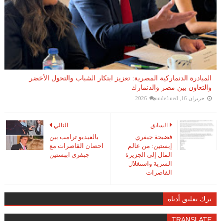
المبادرة الدنماركية المصرية: تعزيز ابتكار الشباب والتحول الأخضر
والتعاون بين مصر والدنمارك
حزيران 16, 2026
undefined
السابق
التالي
فضيحة جيفري
بالفيديو ترامب بين
إبستين: من عالم
احضان القاصرات مع
المال إلى الجزيرة
جبفرى اببستين
السرية واستغلال
القاصرات
ترك تعليق أدناه
TRANSLATE