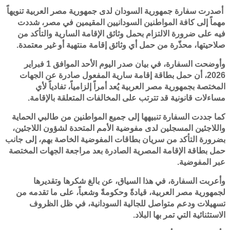
أصدرت سفارة جمهورية السودان لدى جمهورية مصر العربية تنويهاً
مهماً إلى كافة المواطنين السودانيين المقيمين في مصر، شددت
فيه على ضرورة الالتزام بحمل وثائق الإقامة السارية والتأكد من
صلاحيتها، محذّرة من حمل أي وثائق إقامة منتهية أو غير معتمدة.
وأوضحت السفارة، في بيان صدر اليوم الأحد الموافق 1 فبراير
2026، أن حمل بطاقة إقامة سارية المفعول صادرة عن الجهات
المختصة بجمهورية مصر العربية يُعد أمراً إلزامياً، تفادياً لأي
مساءلات قانونية قد تترتب على المخالفات المتعلقة بالإقامة.
كما جددت السفارة تنبيهها إلى جميع المواطنين من طالبي الحماية
واللاجئين المسجلين لدى مفوضية الأمم المتحدة لشؤون اللاجئين،
بضرورة التأكد من سريان بطاقات المفوضية الخاصة بهم، إلى جانب
حمل بطاقة الإقامة المصرية الصادرة بعد مراجعة الجهات المختصة
عبر المفوضية.
وأعربت السفارة، في هذا السياق، عن بالغ شكرها وتقديرها
لجمهورية مصر العربية، قيادةً وحكومةً وشعباً، على ما تقدمه من
تسهيلات ودعم متواصل للجالية السودانية، في ظل الظروف
الاستثنائية التي تمر بها البلاد.