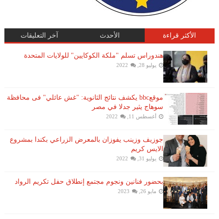
الأكثر قراءة
الأحدث
آخر التعليقات
هندوراس تسلم "ملكة الكوكايين" للولايات المتحدة
يوليو 28, 2022
موقعbbc يكشف نتائج الثانوية: "غش عائلي" فى محافظة
سوهاج يثير جدلا في مصر
أغسطس 11, 2022
جوزيف وزينب يفوزان بالمعرض الزراعي بكندا بمشروع
الايس كريم
يوليو 31, 2022
بحضور فنانين ونجوم مجتمع إنطلاق حفل تكريم الرواد
مايو 26, 2023