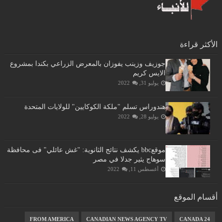
الأكثر قراءة
جوزيف وزينب يفوزان بالمعرض الزراعي بكندا بمشروع
الايس كريم
يوليو 31, 2022
هندوراس تسلم "ملكة الكوكايين" للولايات المتحدة
يوليو 28, 2022
موقعbbc يكشف نتائج الثانوية: "غش عائلي" فى محافظة
سوهاج يثير جدلا في مصر
أغسطس 11, 2022
أقسام الموقع
FROM AMERICA
CANADIAN NEWS AGENCY TV
CANADA 24