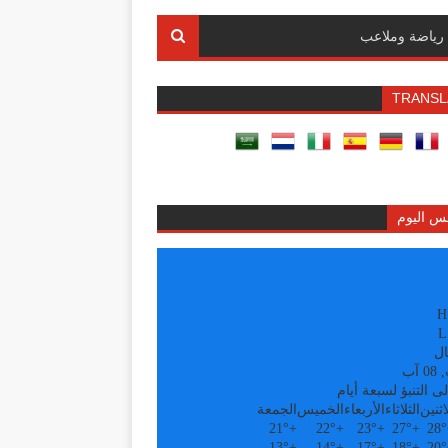
رياضة وملاعب
TRANSL
س اليوم
H
L
ال
آب
ى التنبؤ لسبعة أيام
اثنين
الثلاثاء
الأربعاء
الخميس
الجمعة
21°
+
22°
+
23°
+
27°
+
28°
13°
+
14°
+
17°
+
18°
+
20°