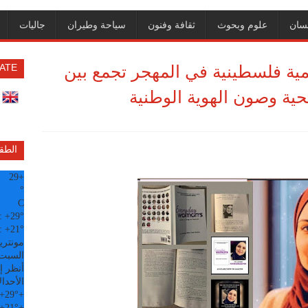
سان
علوم وبحوث
ثقافة وفنون
سياحة وطيران
جاليات
مية فلسطينية في المهجر تجمع بين
ATE
حية وصون الهوية الوطنية
الطق
29
+
°
C
:
+
29°
:
+
21°
مونتري
السبت, 08 
أنظر إل
الأحد
ال
+
29°
+
+
21°
+