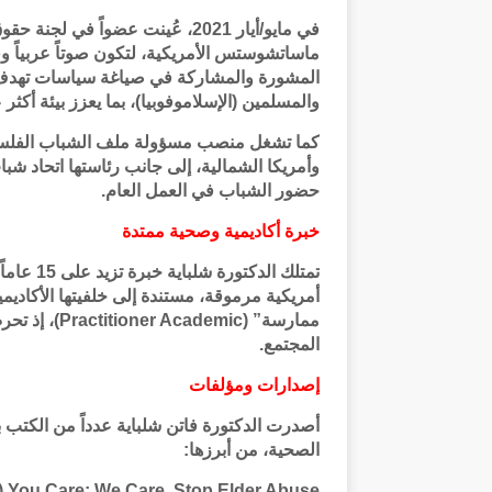
في مايو/أيار 2021، عُينت عضواً في
ماساتشوستس الأمريكية، لتكون صوتاً عربياً و
المشورة والمشاركة في صياغة سياسات تهدف إ
والمسلمين (الإسلاموفوبيا)، بما يعزز بيئة أكثر
كما تشغل منصب مسؤولة ملف الشباب الفلسطي
وأمريكا الشمالية، إلى جانب رئاستها اتحاد شب
حضور الشباب في العمل العام.
خبرة أكاديمية وصحية ممتدة
تمتلك ال
أمريكية مرموقة، مستندة إلى خلفيتها الأكاديم
ممارسة” (mic
المجتمع.
إصدارات ومؤلفات
أصدرت الدكتورة فاتن شلباية عدداً من الكتب با
الصحية، من أبرزها:
se