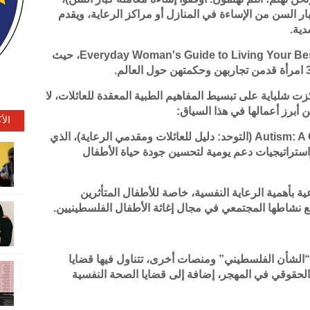
ل حماية كبار السن من الإساءة في المنازل أو مراكز الرعاية، ويقدم
دية.
Everyday Woman's Guide to Living Your Best Life: 32 Women Share Their Wisdom، حيث
شلباية على تبسيط المفاهيم الطبية المعقدة للعائلات، لا
 أبرز أعمالها في هذا السياق:
الأ
كتاب Autism: A Guide for Families and Caregivers (التوحد: دليل للعائلات ومقدمي الرعاية)، الذي
ستراتيجيات دعم يومية لتحسين جودة حياة الأطفال
ة بأهمية الرعاية النفسية، خاصة للأطفال المتأثرين
 نشاطها المجتمعي في مجال إغاثة الأطفال الفلسطينيين.
 “الشأن الفلسطيني” ومنصات أخرى، تتناول فيها قضايا
 الحقوقي في المهجر، إضافة إلى قضايا الصحة النفسية