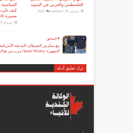
الفلسطيني والعربي في السويد
السياسية إ
كيف غيّرت
حزيران 30, 2026
undefined
مسيرة كات
حزيران 29, 2026
السابق
مع سكرتير الشيطان المذيعة الأمريكية
الشهيرة Oprah Winfrey مرت من هناك..
ترك تعليق أدناه