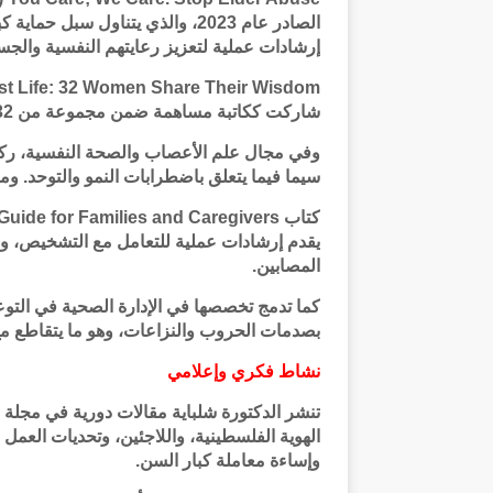
الصادر عام 2023، والذي يتناول سب
إرشادات عملية لتعزيز رعايتهم النفسية والجس
شاركت ككاتبة مساهمة ضمن مجموعة من 32 امرأة قدمن تجاربهن وحكمتهن حول العالم.
وفي مجال علم الأعصاب والصحة النفسية، ركزت 
سيما فيما يتعلق باضطرابات النمو والتوحد. ومن
يقدم إرشادات عملية للتعامل مع التشخيص، وا
المصابين.
كما تدمج تخصصها في الإدارة الصحية في التوعي
بصدمات الحروب والنزاعات، وهو ما يتقاطع مع
نشاط فكري وإعلامي
تنشر الدكتورة شلباية مقالات دورية في مجلة
الهوية الفلسطينية، واللاجئين، وتحديات العمل
وإساءة معاملة كبار السن.