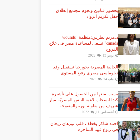
بحضور فنانين ونجوم مجتمع إنطلاق
حفل تكريم الرواد
د.مريم بطرس:منظمة "wounds
canada" تسعى لمساعدة مصر فى علاج
القروح
يونيو 13, 2022
الجالية المصرية بجورجيا تستقبل وفد
دبلوماسى مصرى رفيع المستوى
مايو 24, 2023
بسبب منعها من الحصول على تأشيرة
كندا انسحاب لاعبة ​التنس​ المصريّة ​ميار
شريف​ من بطولة ​تورنتو​المفتوحة
أغسطس 11, 2022
احمد شاكر يخطف قلب نورهان ريحان
فى ربوع فيينا الساحرة