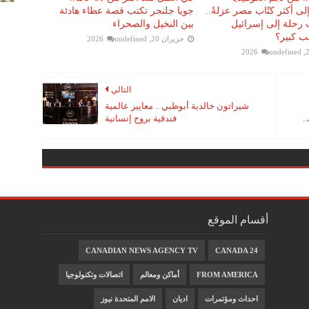
لى أكثر كتّاب مصر عزلةً..
جويا جلنجر تكتب قصة عطاء هادئة
 رحلة إلى إسرائيل
بين النخيل والصحراء
ب كبير؟
حزيران 20, 2026
undefined
undefined
التالي
شيراتون خالدية أبوظبي .. معايير عالمية
فندقية بروح إنسانية
أقسام الموقع
CANADIAN NEWS AGENCY TV
CANADA 24
FROM AMERICA
أماكن ومعالم
اتصالات وتكنولوجيا
احداث ومؤتمرات
اديان
الامم المتحدة نيوز