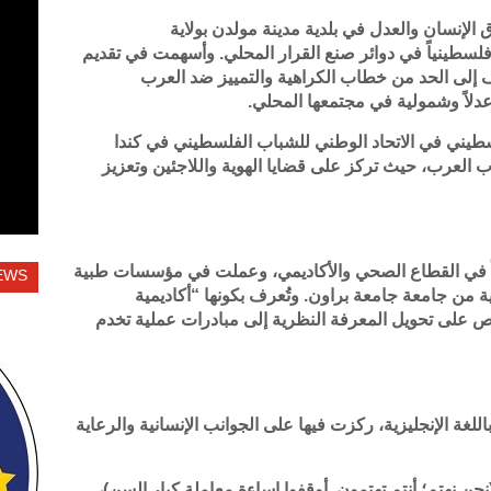
 لجنة حقوق الإنسان والعدل في بلدية مدينة مولدن بولاية
فلسطينياً في دوائر صنع القرار المحلي. وأسهمت في تقديم
لى الحد من خطاب الكراهية والتمييز ضد العرب
 عدلاً وشمولية في مجتمعها المحلي.
ني في الاتحاد الوطني للشباب الفلسطيني في كندا
اب العرب، حيث تركز على قضايا الهوية واللاجئين وتعزيز
دكتورة شلباية خبرة تزيد على 15 عاماً في القطاع الصحي والأكاديمي، وعملت في مؤسسات طبية
EWS
ية من جامعة جامعة براون. وتُعرف بكونها “أكاديمية
Practitioner Acade)، إذ تحرص على تحويل المعرفة النظرية إلى مبادرات عملية تخدم
للغة الإنجليزية، ركزت فيها على الجوانب الإنسانية والرعاية
You Care; We Care. Stop Elder Abu (نحن نهتم؛ أنتم تهتمون. أوقفوا إساءة معاملة كبار السن)،