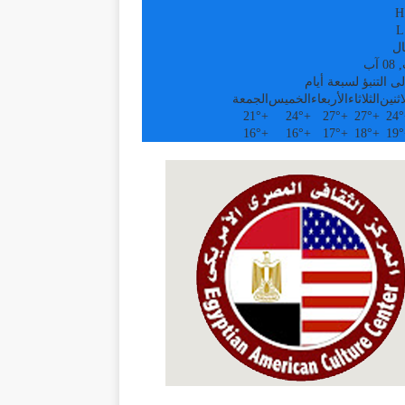
H
L
ال
آب
ى التنبؤ لسبعة أيام
اثنين
الثلاثاء
الأربعاء
الخميس
الجمعة
21°
+
24°
+
27°
+
27°
+
24°
16°
+
16°
+
17°
+
18°
+
19°