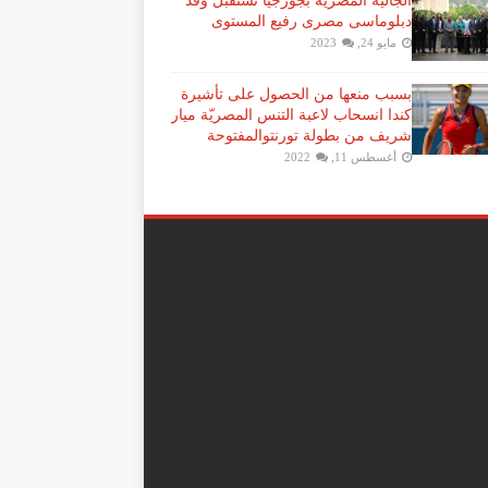
الجالية المصرية بجورجيا تستقبل وفد
دبلوماسى مصرى رفيع المستوى
مايو 24, 2023
بسبب منعها من الحصول على تأشيرة
كندا انسحاب لاعبة ​التنس​ المصريّة ​ميار
شريف​ من بطولة ​تورنتو​المفتوحة
أغسطس 11, 2022