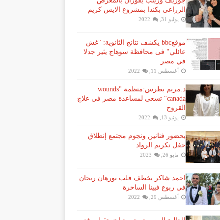
جوزيف وزينب يفوزان بالمعرض
الزراعي بكندا بمشروع الايس كريم
يوليو 31, 2022
موقعbbc يكشف نتائج الثانوية: "غش
عائلي" فى محافظة سوهاج يثير جدلا
في مصر
أغسطس 11, 2022
د.مريم بطرس:منظمة "wounds
canada" تسعى لمساعدة مصر فى علاج
القروح
يونيو 13, 2022
بحضور فنانين ونجوم مجتمع إنطلاق
حفل تكريم الرواد
مايو 26, 2023
احمد شاكر يخطف قلب نورهان ريحان
فى ربوع فيينا الساحرة
أغسطس 29, 2022