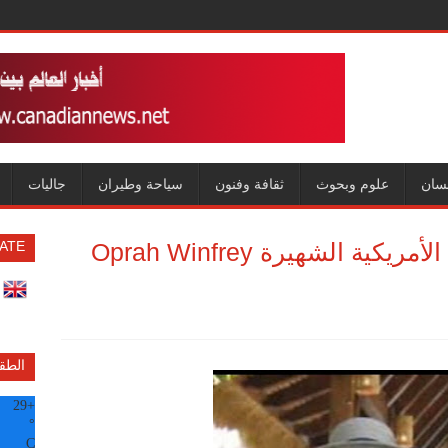
سان
علوم وبحوث
ثقافة وفنون
سياحة وطيران
جاليات
مع سكرتير الشيطان المذيعة الأمريكية الشهيرة Oprah Winfrey
ATE
الطق
29
+
°
C