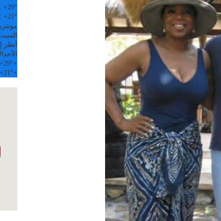
:
+
29°
:
+
21°
مونتري
السبت, 08 
أنظر إل
الأحد
ال
+
29°
+
+
21°
+