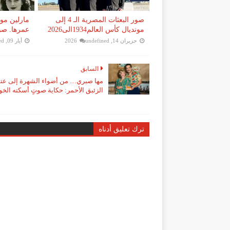
صور البعثات المصرية الـ 4 إلى
مارلين مو
مونديال كأس العالم1934الى2026
عمرها. صورة
حزيران 14, 2026
undefined
أيار 09, 2026
ed
السابق
مها صبري… من أضواء الشهرة إلى عت
الزئبق الأحمر: حكاية صوتٍ أسكته الخ
ترك تعليق أدناه