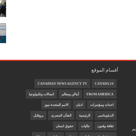
أقسام الموقع
CANADIAN NEWS AGENCY TV
CANADA 24
FROM AMERICA
أماكن ومعالم
اتصالات وتكنولوجيا
احداث ومؤتمرات
اديان
الامم المتحدة نيوز
الدبلوماسى
الرئيسية
الشأن المصرى
بروفايل
ثقافة وفنون
جاليات
حقوق انسان
يم