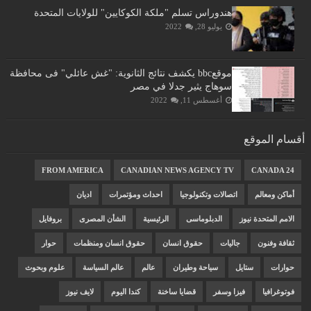
هندوراس تسلم "ملكة الكوكايين" للولايات المتحدة
يوليو 28, 2022
موقعbbc يكشف نتائج الثانوية: "غش عائلي" فى محافظة
سوهاج يثير جدلا في مصر
أغسطس 11, 2022
أقسام الموقع
FROM AMERICA
CANADIAN NEWS AGENCY TV
CANADA 24
أماكن ومعالم
اتصالات وتكنولوجيا
احداث ومؤتمرات
اديان
الامم المتحدة نيوز
الدبلوماسى
الرئيسية
الشأن المصرى
بروفايل
ثقافة وفنون
جاليات
حقوق انسان
حقوق انسان ومنظمات
حوار
حوارات
ستايل
سياحة وطيران
عالم
عالم السياسة
علوم وبحوث
فوتوغرافيا
فيزا وسفر
قضايا ساخنة
كندا اليوم
لايف نيوز