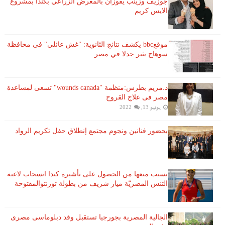
جوزيف وزينب يفوزان بالمعرض الزراعي بكندا بمشروع
الايس كريم
موقعbbc يكشف نتائج الثانوية: "غش عائلي" فى محافظة
سوهاج يثير جدلا في مصر
د.مريم بطرس:منظمة "wounds canada" تسعى لمساعدة
مصر فى علاج القروح
يونيو 13, 2022
بحضور فنانين ونجوم مجتمع إنطلاق حفل تكريم الرواد
بسبب منعها من الحصول على تأشيرة كندا انسحاب لاعبة ​
التنس​ المصريّة ​ميار شريف​ من بطولة ​تورنتو​المفتوحة
الجالية المصرية بجورجيا تستقبل وفد دبلوماسى مصرى