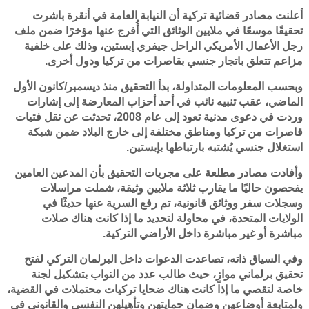
أعلنت مصادر قضائية تركية أن النيابة العامة في أنقرة باشرت
تحقيقًا موسعًا في ملايين الوثائق التي أُفرج عنها مؤخرًا ضمن ملف
رجل الأعمال الأمريكي الراحل جيفري إبستين، وذلك على خلفية
مزاعم تتعلق باتجار جنسي بقاصرات من تركيا ودول أخرى.
وبحسب المعلومات المتداولة، بدأ التحقيق منذ ديسمبر/كانون الأول
الماضي، عقب تنبيه نائب في أحد أحزاب المعارضة إلى إشارات
وردت في دعوى مدنية تعود إلى عام 2008، تحدثت عن نقل فتيات
قاصرات من تركيا ومناطق مختلفة إلى خارج البلاد ضمن شبكة
استغلال جنسي يُشتبه بارتباطها بإبستين.
وأفادت مصادر مطلعة على مجريات التحقيق بأن المدعين العامين
يفحصون حاليًا ما يقارب ثلاثة ملايين وثيقة، شملت مراسلات
وسجلات سفر ووثائق قانونية، تم رفع السرية عنها حديثًا في
الولايات المتحدة، في محاولة لتحديد ما إذا كانت هناك صلات
مباشرة أو غير مباشرة داخل الأراضي التركية.
وفي السياق ذاته، تصاعدت الدعوات داخل البرلمان التركي لفتح
تحقيق برلماني موازٍ، حيث طالب عدد من النواب بتشكيل لجنة
خاصة لتقصي ما إذا كانت هناك ضحايا تركيات محتملات في القضية،
ولمتابعة أوضاعهن وضمان حمايتهن وتأهيلهن النفسي والقانوني في