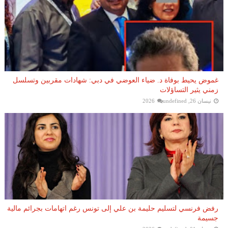
غموض يحيط بوفاة د. ضياء العوضي في دبي: شهادات مقربين وتسلسل
زمني يثير التساؤلات
نيسان 26, 2026
undefined
رفض فرنسي لتسليم حليمة بن علي إلى تونس رغم اتهامات بجرائم مالية
جسيمة