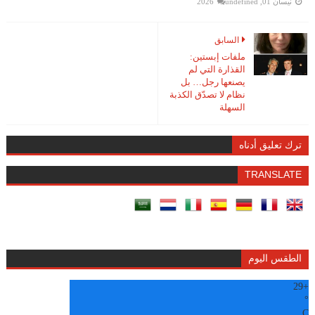
نيسان 01, 2026
undefined
السابق
ملفات إبستين:
القذارة التي لم
يصنعها رجل… بل
نظام لا تصدّق الكذبة
السهلة
ترك تعليق أدناه
TRANSLATE
الطقس اليوم
29
+
°
C