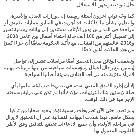
حال ثبوت تعرضهن للاستغلال.
كما وجّه نواب آخرون أسئلة رسمية إلى وزارات العدل، والأسرة،
والتعليم، بشأن ما إذا كانت قد أُجريت في السابق عمليات تفتيش أو
مراجعة في المدارس ودور الأيتام، مستندين إلى بيانات رسمية تشير
إلى تسجيل أكثر من 100 ألف حالة اختفاء أطفال بين عامي 2008
و2016، غالبيتهم من الفتيات، مع تأكيد الحكومة سابقًا أن جزءًا كبيرًا
من هذه الحالات أُغلق لاحقًا.
وتضمنت الوثائق محل التحقيق أيضًا مراسلات تشير إلى تواصل
إبستين مع رجال أعمال ومؤسسات سياحية، من بينها ترتيبات مهنية
لامرأة مقرّبة منه في أحد الفنادق بمدينة أنطاليا السياحية.
إلا أن إدارة الفندق المعني نفت، في تصريحات سابقة، علمها بأي
صلة لإبستين بتلك الترتيبات، مؤكدة أنها لم تكن على دراية بسمعته
الإجرامية في ذلك الوقت.
ولم تصدر حتى الآن تصريحات رسمية تؤكد وجود ضحايا من تركيا
بشكل قاطع، فيما شددت الجهات القضائية على أن التحقيق لا يزال
في مراحله الأولية، وأن جميع الادعاءات تخضع للتدقيق وفق الأطر
القانونية المعمول بها.