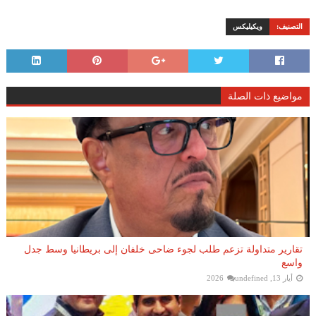
التصنيف:
ويكيليكس
مواضيع ذات الصلة
تقارير متداولة تزعم طلب لجوء ضاحى خلفان إلى بريطانيا وسط جدل
واسع
أيار 13, 2026
undefined