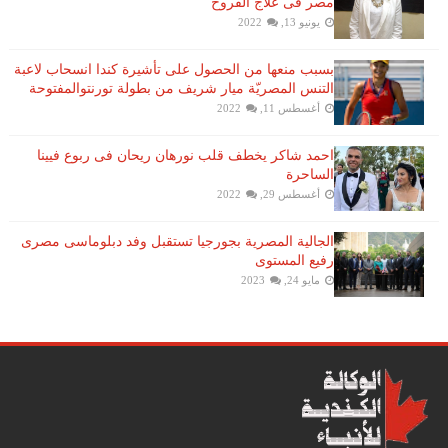
مصر فى علاج القروح
يونيو 13, 2022
بسبب منعها من الحصول على تأشيرة كندا انسحاب لاعبة ​
التنس​ المصريّة ​ميار شريف​ من بطولة ​تورنتو​المفتوحة
أغسطس 11, 2022
احمد شاكر يخطف قلب نورهان ريحان فى ربوع فيينا
الساحرة
أغسطس 29, 2022
الجالية المصرية بجورجيا تستقبل وفد دبلوماسى مصرى
رفيع المستوى
مايو 24, 2023