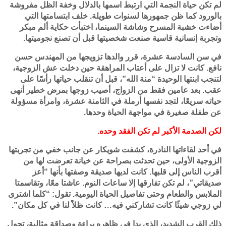
لم تكن حياة النجمة التي ارتبط اسمها بالدلال وخفة الظل مفروشة
بالورود كما ظن جمهورها لسنوات طويلة. خلف ابتسامتها التي
أضاءت خشبة المسرح وشاشة السينما، اختبأت حكاية ألم مبكر
وتجربة إنسانية قاسية صنعت شخصيتها قبل أن تصنع نجوميتها.
في سن السادسة عشرة، قرر والدها تزويجها من المهندس حسن
نافع. كانت لا تزال على أعتاب المراهقة حين دخلت عش الزوجية،
لتنجب ابنتها الوحيدة “منة الله”، قبل أن تنقلب حياتها رأسًا على
عقب. بعد عامين فقط من الزواج، أصيب زوجها بمرض خطير أنهى
حياته سريعًا، لتجد نفسها أرملة في الثامنة عشرة، وامرأة مسؤولة
عن طفلة صغيرة في مواجهة الحياة وحدها.
لكن الصدمة الأكبر لم تكن الفقد وحده.
في أحد لقاءاتها النادرة، كشفت شويكار عن جانب خفي من تجربتها
الزوجية الأولى، حين تحدثت بصراحة عن خيانة تعرضت لها من
أقرب الناس إلى قلبها. كانت لديها صديقة وصفتها بأنها “أعز
صديقاتي”، لم تكن تفارقها إلا ساعات النوم. عاشتا معًا، وتقاسمتا
الملابس والطعام وحتى تفاصيل الحياة اليومية. تقول: “كلما اشترى
لي زوجي شيئًا كانت تشاركني فيه… كانت ظلاً لنا في كل مكان”.
ذلك القرب الشديد، الذي بدا في ظاهره براءة وصداقة مثالية، تحول