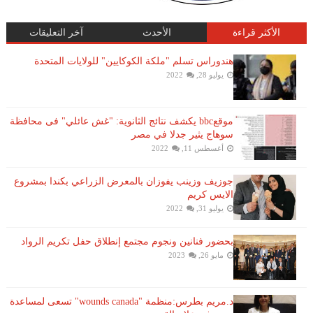
الأكثر قراءة
الأحدث
آخر التعليقات
هندوراس تسلم "ملكة الكوكايين" للولايات المتحدة
يوليو 28, 2022
موقعbbc يكشف نتائج الثانوية: "غش عائلي" فى محافظة
سوهاج يثير جدلا في مصر
أغسطس 11, 2022
جوزيف وزينب يفوزان بالمعرض الزراعي بكندا بمشروع
الايس كريم
يوليو 31, 2022
بحضور فنانين ونجوم مجتمع إنطلاق حفل تكريم الرواد
مايو 26, 2023
د.مريم بطرس:منظمة "wounds canada" تسعى لمساعدة