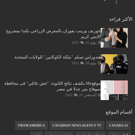
الأكثر قراءة
جوزيف وزينب يفوزان بالمعرض الزراعي بكندا بمشروع
الايس كريم
يوليو 31, 2022
هندوراس تسلم "ملكة الكوكايين" للولايات المتحدة
يوليو 28, 2022
موقعbbc يكشف نتائج الثانوية: "غش عائلي" فى محافظة
سوهاج يثير جدلا في مصر
أغسطس 11, 2022
أقسام الموقع
FROM AMERICA
CANADIAN NEWS AGENCY TV
CANADA 24