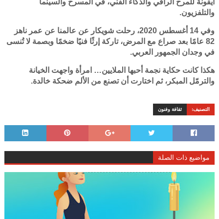
أيقونة للمرح الراقي والذكاء الفني، في المسرح والسينما
والتلفزيون.
وفي 14 أغسطس 2020، رحلت شويكار عن عالمنا عن عمر ناهز
82 عامًا بعد صراع مع المرض، تاركة إرثًا فنيًا ضخمًا وبصمة لا تُنسى
في وجدان الجمهور العربي.
هكذا كانت حكاية نجمة أحبها الملايين… امرأة واجهت الخيانة
والترمّل المبكر، ثم اختارت أن تصنع من الألم ضحكة خالدة.
التصنيف:
ثقافة وفنون
مواضيع ذات الصلة