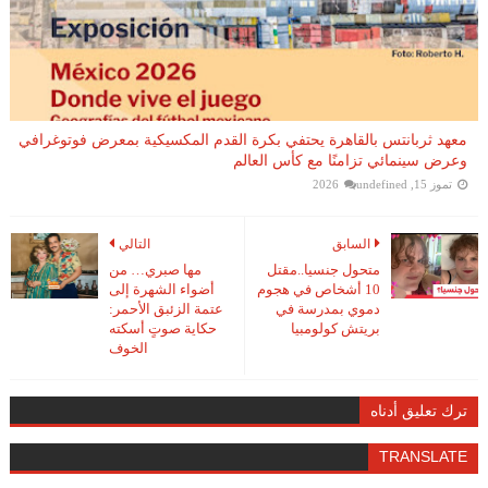
معهد ثربانتس بالقاهرة يحتفي بكرة القدم المكسيكية بمعرض فوتوغرافي
وعرض سينمائي تزامنًا مع كأس العالم
تموز 15, 2026
undefined
السابق
التالي
متحول جنسيا..مقتل
مها صبري… من
10 أشخاص في هجوم
أضواء الشهرة إلى
دموي بمدرسة في
عتمة الزئبق الأحمر:
بريتش كولومبيا
حكاية صوتٍ أسكته
الخوف
ترك تعليق أدناه
TRANSLATE