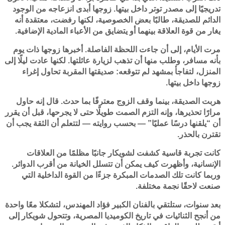
تدريجيًا إلى مصدر توتر داخل بيتها. زوجها أبدى انزعاجه من الوجود
الدائم للصديقة، طالبًا بعض الخصوصية، لكنها رفضت، معتقدة أنه
يغار من قوة العلاقة بينهما أو يتضايق من الأعباء المادية الإضافية.
مرت الأيام، إلى أن جاءت اللحظة الفاصلة. أخبرها زوجها ذات يوم
بأنه مسافر، وطلب منها أن تذهب لزيارة عائلتها. لكنها عادت ليلًا إلى
المنزل، لتفاجأ بمشهد لم تتوقعه: صديقتها المقربة تحاول إغراء
زوجها داخل بيتها.
هربت الصديقة، بينما وقف الزوج معترفًا بما حدث. قال إنه حاول
مرارًا تحذيرها، وإنه التزم الصمت طويلًا حتى لا يجرحها، قبل أن يقرر
أن “يلقنها درسًا عمليًا” — بحسب روايته — لتتعلم أن الثقة يجب أن
تقترن بالحذر.
كانت تجربة قاسية كشفت لشويكار جانبًا مظلمًا من العلاقات
الإنسانية، وأظهرت كيف يمكن أن تتسلل الخيانة من أقرب الدوائر.
وربما كانت تلك الصدمات المبكرة جزءًا من القوة الداخلية التي
صنعت لاحقًا نجمة مختلفة.
بعد سنوات، ستلتقي بالفنان الكبير فؤاد المهندس، لتشكلا معًا واحدة
من أنجح الثنائيات في تاريخ الكوميديا المصرية، وتتحول شويكار إلى